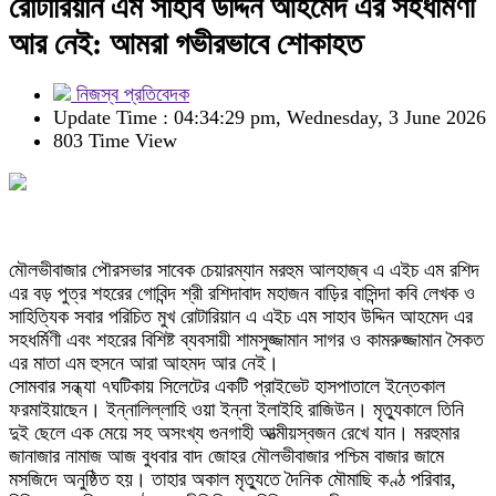
রোটারিয়ান এম সাহাব উদ্দিন আহমেদ এর সহধর্মিণী
আর নেই: আমরা গভীরভাবে শোকাহত
নিজস্ব প্রতিবেদক
Update Time : 04:34:29 pm, Wednesday, 3 June 2026
803 Time View
মৌলভীবাজার পৌরসভার সাবেক চেয়ারম্যান মরহুম আলহাজ্ব এ এইচ এম রশিদ
এর বড় পুত্র শহরের গোবিন্দ শ্রী রশিদাবাদ মহাজন বাড়ির বাসিন্দা কবি লেখক ও
সাহিত্যিক সবার পরিচিত মুখ রোটারিয়ান এ এইচ এম সাহাব উদ্দিন আহমেদ এর
সহধর্মিণী এবং শহরের বিশিষ্ট ব্যবসায়ী শামসুজ্জামান সাগর ও কামরুজ্জামান সৈকত
এর মাতা এম হুসনে আরা আহমদ আর নেই।
সোমবার সন্ধ্যা ৭ঘটিকায় সিলেটের একটি প্রাইভেট হাসপাতালে ইন্তেকাল
ফরমাইয়াছেন। ইন্নালিল্লাহি ওয়া ইন্না ইলাইহি রাজিউন। মৃত্যুকালে তিনি
দুই ছেলে এক মেয়ে সহ অসংখ্য গুনগাহী আত্মীয়স্বজন রেখে যান। মরহুমার
জানাজার নামাজ আজ বুধবার বাদ জোহর মৌলভীবাজার পশ্চিম বাজার জামে
মসজিদে অনুষ্ঠিত হয়। তাহার অকাল মৃত্যুতে দৈনিক মৌমাছি কণ্ঠ পরিবার,