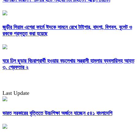
জুড়ীর সিয়াম এগ্রো ফার্মে ঈদকে সামনে রেখে টাইগার, বাদশা, বিগবস, বুলেট ও
রককে প্রস্তুত করা হয়েছে
ঘরে ঢিল ছুড়ার বিচরাপ্রার্থী হওয়ায় বড়লেখায় সন্ত্রাসী হামলায় ব্যবসায়িসহ আহত
৩, গ্রেফতার ২
Last Update
ভারত সরকারের বৃত্তিতে উচ্চশিক্ষা অর্জনে যাচ্ছেন ৫৪১ বাংলাদেশি