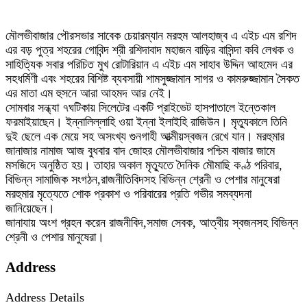
মৌলভীবাজার পৌরসভার সাবেক চেয়ারম্যান মরহুম আলহাজ্ব এ এইচ এম রশিদ
এর বড় পুত্র শহরের গোবিন্দ শ্রী রশিদাবাদ মহাজন বাড়ির বাসিন্দা কবি লেখক ও
সাহিত্যিক সবার পরিচিত মুখ রোটারিয়ান এ এইচ এম সাহাব উদ্দিন আহমেদ এর
সহধর্মিণী এবং শহরের বিশিষ্ট ব্যবসায়ী শামসুজ্জামান সাগর ও কামরুজ্জামান সৈকত
এর মাতা এম হুসনে আরা আহমদ আর নেই।
সোমবার সন্ধ্যা ৭ঘটিকায় সিলেটের একটি প্রাইভেট হাসপাতালে ইন্তেকাল
ফরমাইয়াছেন। ইন্নালিল্লাহি ওয়া ইন্না ইলাইহি রাজিউন। মৃত্যুকালে তিনি
দুই ছেলে এক মেয়ে সহ অসংখ্য গুনগাহী আত্মীয়স্বজন রেখে যান। মরহুমার
জানাজার নামাজ আজ বুধবার বাদ জোহর মৌলভীবাজার পশ্চিম বাজার জামে
মসজিদে অনুষ্ঠিত হয়। তাহার অকাল মৃত্যুতে দৈনিক মৌমাছি কণ্ঠ পরিবার,
বিভিন্ন সামাজিক সংগঠন,রাজনীতিবিদসহ বিভিন্ন শ্রেনী ও পেশার মানুষেরা
মরহুমার মৃত্যেতে শোক প্রকাশ ও পরিবারের প্রতি গভীর সমব্যদনা
জানিয়েছেন।
জানাযায় অংশ গ্রহন করেন রাজনীবিদ,সমাজ সেবক, আত্বীয় স্বজনসহ বিভিন্ন
শ্রেনী ও পেশার মানুষেরা।
Address
Address Details