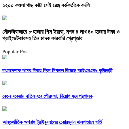
১২০০ কমলা গাছ কাটা সেই রেঞ্জ কর্মকর্তাকে বদলি
মৌলভীবাজারে ৮ হাজার পিস ইয়াবা, নগদ ৪ লাখ ৪০ হাজার টাকা ও
প্রাইভেটকারসহ তিন মাদক কারবারি গ্রেপ্তার
Popular Post
বাংলাদেশকে ঋণের বিষয়ে গ্রিন সিগনাল দিয়েছে আইএমএফ: কৃষিমন্ত্রী
বেতন বকেয়ায় বাতিল হবে পৌরসভা, নিয়োগ হবে প্রশাসক
আন্তর্জাতিক অপরাধ ট্রাইব্যুনালের চেয়ারম্যান হাসপাতালে ভর্তি