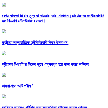
বেগম খালেদা জিয়ার সুস্থতা কামনায়,দোয়া মাহফিল।আয়োজনেঃ জাতীয়তাবাদি
দল বিএনপি মৌলভীবাজার জেলা।
জুড়ীতে আন্তর্জাতিক দুর্নীতিবিরোধী দিবস উদযাপন
শ্রীমঙ্গল বিএনপি’র বিভেদ ভুলে ঐক্যবদ্ধ হয়ে কাজ করার অঙ্গিকার
হাসপাতালে ভর্তি পরীমণি
আসিয়ান ডায়ালগ পার্টনার হতে সহযোগিতা চাইলেন আব্দুল মোমেন