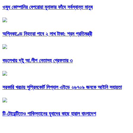
ওষুধ কোম্পানির বেপরোয়া মুনাফার ফাঁদে সর্বস্বান্ত মানুষ
অগ্নিকাণ্ডে নিহতরা পাবে ২ লাখ টাকা: শ্রম প্রতিমন্ত্রী
বড়লেখায় দ্ইু আ.লীগ নেতাসহ গ্রেফতার ৩
সরকারি খরচায় সুপ্রিমকোর্ট লিগ্যাল এইডে ২৬৭০৯ জনকে আইনি সহায়তা
টি-টোয়েন্টিতেও পাকিস্তানের যুবাদের কাছে হারাল বাংলাদেশ