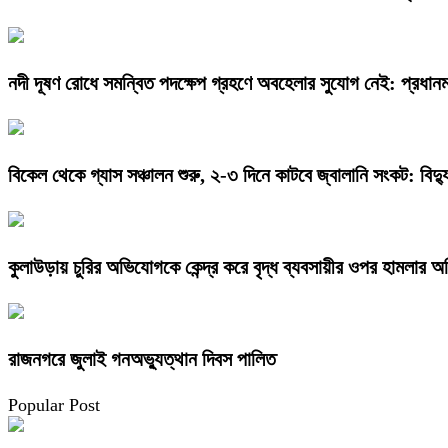
নদী দূষণ রোধে সমন্বিত পদক্ষেপ গ্রহণে অবহেলার সুযোগ নেই: প্রধানমন্
বিকেল থেকে গ্যাস সঞ্চালন শুরু, ২-৩ দিনে কাটবে জ্বালানি সংকট: বিদ্যুৎ
কুলাউড়ায় চুরির অভিযোগকে কেন্দ্র করে বৃদ্ধ ব্যবসায়ীর ওপর হামলার 
রাজনগরে জুলাই গনঅভ্যুত্থান দিবস পালিত
Popular Post