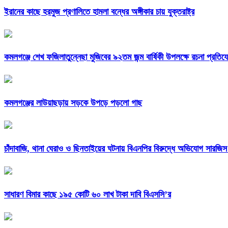
ইরানের কাছে হরমুজ প্রণালিতে হামলা বন্ধের অঙ্গীকার চায় যুক্তরাষ্ট্র
কমলগঞ্জে শেখ ফজিলাতুন্নেছা মুজিবের ৯২তম জন্ম বার্ষিকী উপলক্ষে রচনা প্রতিয
কমলগঞ্জের লাউয়াছড়ায় সড়কে উপড়ে পড়লো গাছ
চাঁদাবাজি, থানা ঘেরাও ও ছিনতাইয়ের ঘটনায় বিএনপির বিরুদ্ধে অভিযোগ সারজ
সাধারণ বিমার কাছে ১৯৫ কোটি ৬০ লাখ টাকা দাবি বিএসসি’র