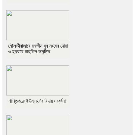
মৌলভীবাজারে রনভীম যুব সংঘের দোয়া
ও ইফতার মাহফিল অনুষ্ঠিত
শান্তিগঞ্জে ইউএনও’র বিদায় সংবর্ধনা