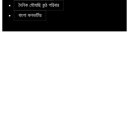
দৈনিক মৌমাছি কন্ঠ পরিবার
বাংলা কনভার্টার