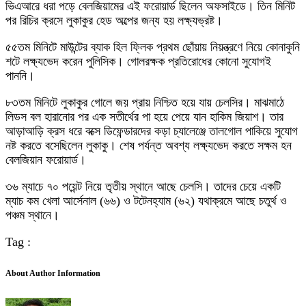
ভিএআরে ধরা পড়ে বেলজিয়ামের এই ফরোয়ার্ড ছিলেন অফসাইডে। তিন মিনিট
পর রিচির ক্রসে লুকাকুর হেড অল্পের জন্য হয় লক্ষ্যভ্রষ্ট।
৫৫তম মিনিটে মাউন্টের ব্যাক হিল ফ্লিক প্রথম ছোঁয়ায় নিয়ন্ত্রণে নিয়ে কোনাকুনি
শটে লক্ষ্যভেদ করেন পুলিসিক। গোলরক্ষক প্রতিরোধের কোনো সুযোগই
পাননি।
৮৩তম মিনিটে লুকাকুর গোলে জয় প্রায় নিশ্চিত হয়ে যায় চেলসির। মাঝমাঠে
লিডস বল হারানোর পর এক সতীর্থের পা হয়ে পেয়ে যান হাকিম জিয়াশ। তার
আড়াআড়ি ক্রস ধরে বক্সে ডিফেন্ডারদের কড়া চ্যালেঞ্জে তালগোল পাকিয়ে সুযোগ
নষ্ট করতে বসেছিলেন লুকাকু। শেষ পর্যন্ত অবশ্য লক্ষ্যভেদ করতে সক্ষম হন
বেলজিয়ান ফরোয়ার্ড।
৩৬ ম্যাচে ৭০ পয়েন্ট নিয়ে তৃতীয় স্থানে আছে চেলসি। তাদের চেয়ে একটি
ম্যাচ কম খেলা আর্সেনাল (৬৬) ও টটেনহ্যাম (৬২) যথাক্রমে আছে চতুর্থ ও
পঞ্চম স্থানে।
Tag :
About Author Information