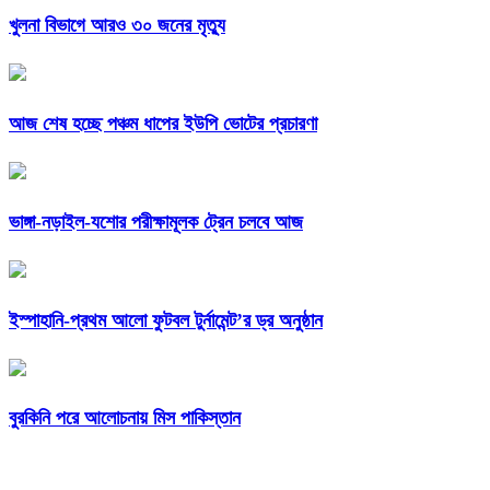
খুলনা বিভাগে আরও ৩০ জনের মৃত্যু
আজ শেষ হচ্ছে পঞ্চম ধাপের ইউপি ভোটের প্রচারণা
ভাঙ্গা-নড়াইল-যশোর পরীক্ষামূলক ট্রেন চলবে আজ
ইস্পাহানি-প্রথম আলো ফুটবল টুর্নামেন্ট’র ড্র অনুষ্ঠান
বুরকিনি পরে আলোচনায় মিস পাকিস্তান