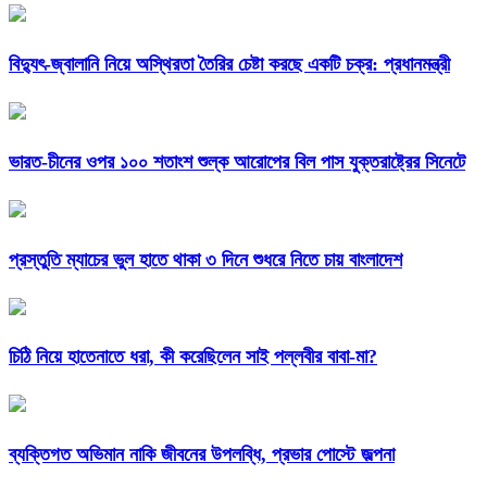
বিদ্যুৎ-জ্বালানি নিয়ে অস্থিরতা তৈরির চেষ্টা করছে একটি চক্র: প্রধানমন্ত্রী
ভারত-চীনের ওপর ১০০ শতাংশ শুল্ক আরোপের বিল পাস যুক্তরাষ্ট্রের সিনেটে
প্রস্তুতি ম্যাচের ভুল হাতে থাকা ৩ দিনে শুধরে নিতে চায় বাংলাদেশ
চিঠি নিয়ে হাতেনাতে ধরা, কী করেছিলেন সাই পল্লবীর বাবা-মা?
ব্যক্তিগত অভিমান নাকি জীবনের উপলব্ধি, প্রভার পোস্টে জল্পনা