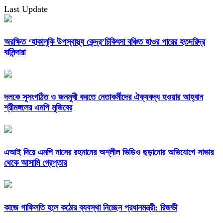
Last Update
অরক্ষিত ‘হাকালুকি উপস্বাস্থ্য কেন্দ্র’চিকিৎসা বঞ্চিত হাওর পারের হতদরিদ্র
বাসিন্দারা
দলকে সুসংগঠিত ও জনমুখী করতে নেতাকর্মীদের ঐক্যবদ্ধ হওয়ার আহ্বান
শ্রীমঙ্গলের এমপি মুজিবের
এআই দিয়ে এমপি নাসের রহমানের অশ্লীল ভিডিও ছড়ানোর অভিযোগে সাভার
থেকে আসামি গ্রেপ্তার
কাজে গাফিলতি হলে কঠোর ব্যবস্থা নিচ্ছেন প্রধানমন্ত্রী: রিজভী