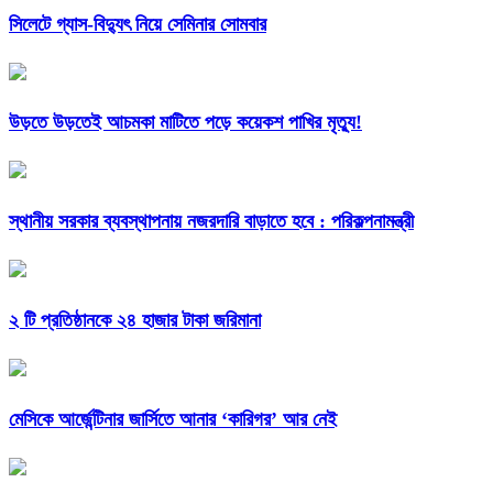
সিলেটে গ্যাস-বিদ্যুৎ নিয়ে সেমিনার সোমবার
উড়তে উড়তেই আচমকা মাটিতে পড়ে কয়েকশ পাখির মৃত্যু!
স্থানীয় সরকার ব্যবস্থাপনায় নজরদারি বাড়াতে হবে : পরিকল্পনামন্ত্রী
২ টি প্রতিষ্ঠানকে ২৪ হাজার টাকা জরিমানা
মেসিকে আর্জেন্টিনার জার্সিতে আনার ‘কারিগর’ আর নেই