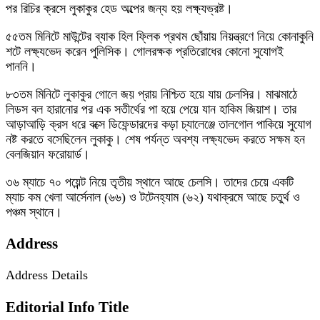
পর রিচির ক্রসে লুকাকুর হেড অল্পের জন্য হয় লক্ষ্যভ্রষ্ট।
৫৫তম মিনিটে মাউন্টের ব্যাক হিল ফ্লিক প্রথম ছোঁয়ায় নিয়ন্ত্রণে নিয়ে কোনাকুনি
শটে লক্ষ্যভেদ করেন পুলিসিক। গোলরক্ষক প্রতিরোধের কোনো সুযোগই
পাননি।
৮৩তম মিনিটে লুকাকুর গোলে জয় প্রায় নিশ্চিত হয়ে যায় চেলসির। মাঝমাঠে
লিডস বল হারানোর পর এক সতীর্থের পা হয়ে পেয়ে যান হাকিম জিয়াশ। তার
আড়াআড়ি ক্রস ধরে বক্সে ডিফেন্ডারদের কড়া চ্যালেঞ্জে তালগোল পাকিয়ে সুযোগ
নষ্ট করতে বসেছিলেন লুকাকু। শেষ পর্যন্ত অবশ্য লক্ষ্যভেদ করতে সক্ষম হন
বেলজিয়ান ফরোয়ার্ড।
৩৬ ম্যাচে ৭০ পয়েন্ট নিয়ে তৃতীয় স্থানে আছে চেলসি। তাদের চেয়ে একটি
ম্যাচ কম খেলা আর্সেনাল (৬৬) ও টটেনহ্যাম (৬২) যথাক্রমে আছে চতুর্থ ও
পঞ্চম স্থানে।
Address
Address Details
Editorial Info Title