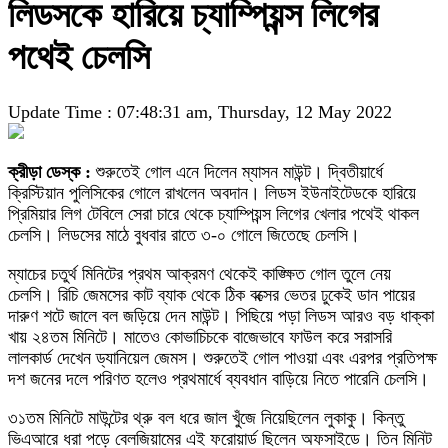
লিডসকে হারিয়ে চ্যাম্পিয়ন্স লিগের
পথেই চেলসি
Update Time : 07:48:31 am, Thursday, 12 May 2022
ক্রীড়া ডেস্ক :
শুরুতেই গোল এনে দিলেন ম্যাসন মাউন্ট। দ্বিতীয়ার্ধে
ক্রিস্টিয়ান পুলিসিকের গোলে রাখলেন অবদান। লিডস ইউনাইটেডকে হারিয়ে
প্রিমিয়ার লিগ টেবিলে সেরা চারে থেকে চ্যাম্পিয়ন্স লিগের খেলার পথেই থাকল
চেলসি। লিডসের মাঠে বুধবার রাতে ৩-০ গোলে জিতেছে চেলসি।
ম্যাচের চতুর্থ মিনিটের প্রথম আক্রমণ থেকেই কাঙ্ক্ষিত গোল তুলে নেয়
চেলসি। রিচি জেমসের কাট ব্যাক থেকে ঠিক বক্সের ভেতর ঢুকেই ডান পায়ের
দারুণ শটে জালে বল জড়িয়ে দেন মাউন্ট। পিছিয়ে পড়া লিডস আরও বড় ধাক্কা
খায় ২৪তম মিনিটে। মাতেও কোভাচিচকে বাজেভাবে ফাউল করে সরাসরি
লালকার্ড দেখেন ড্যানিয়েল জেমস। শুরুতেই গোল পাওয়া এবং এরপর প্রতিপক্ষ
দশ জনের দলে পরিণত হলেও প্রথমার্ধে ব্যবধান বাড়িয়ে নিতে পারেনি চেলসি।
৩১তম মিনিটে মাউন্টের থ্রু বল ধরে জাল খুঁজে নিয়েছিলেন লুকাকু। কিন্তু
ভিএআরে ধরা পড়ে বেলজিয়ামের এই ফরোয়ার্ড ছিলেন অফসাইডে। তিন মিনিট