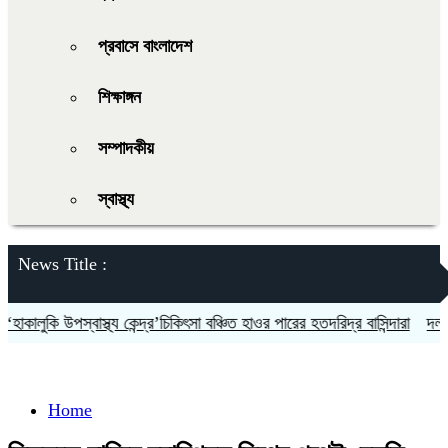
প্রবাসে বাংলাদেশ
শিক্ষাঙ্গন
সম্পাদকীয়
স্বাস্থ্য
News Title :
ালুকি উপস্বাস্থ্য কেন্দ্র’চিকিৎসা বঞ্চিত হাওর পারের হতদরিদ্র বাসিন্দারা
দলকে সু
Home