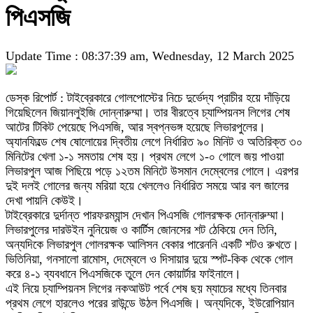
পিএসজি
Update Time : 08:37:39 am, Wednesday, 12 March 2025
ডেস্ক রিপোর্ট : টাইব্রেকারে গোলপোস্টের নিচে দুর্ভেদ্য প্রাচীর হয়ে দাঁড়িয়ে
গিয়েছিলেন জিয়ানলুইজি দোন্নারুম্মা। তার বীরত্বে চ্যাম্পিয়নস লিগের শেষ
আটের টিকিট পেয়েছে পিএসজি, আর স্বপ্নভঙ্গ হয়েছে লিভারপুলের।
অ্যানফিল্ডে শেষ ষোলোয়ের দ্বিতীয় লেগে নির্ধারিত ৯০ মিনিট ও অতিরিক্ত ৩০
মিনিটের খেলা ১-১ সমতায় শেষ হয়। প্রথম লেগে ১-০ গোলে জয় পাওয়া
লিভারপুল আজ পিছিয়ে পড়ে ১২তম মিনিটে উসমান দেম্বেলের গোলে। এরপর
দুই দলই গোলের জন্য মরিয়া হয়ে খেললেও নির্ধারিত সময়ে আর বল জালের
দেখা পায়নি কেউই।
টাইব্রেকারে দুর্দান্ত পারফরম্যান্স দেখান পিএসজি গোলরক্ষক দোন্নারুম্মা।
লিভারপুলের দারউইন নুনিয়েজ ও কার্টিস জোনসের শট ঠেকিয়ে দেন তিনি,
অন্যদিকে লিভারপুল গোলরক্ষক আলিসন বেকার পারেননি একটি শটও রুখতে।
ভিতিনিয়া, গনসালো রামোস, দেম্বেলে ও দিসায়ার দুয়ে স্পট-কিক থেকে গোল
করে ৪-১ ব্যবধানে পিএসজিকে তুলে দেন কোয়ার্টার ফাইনালে।
এই নিয়ে চ্যাম্পিয়নস লিগের নকআউট পর্বে শেষ ছয় ম্যাচের মধ্যে তিনবার
প্রথম লেগে হারলেও পরের রাউন্ডে উঠল পিএসজি। অন্যদিকে, ইউরোপিয়ান