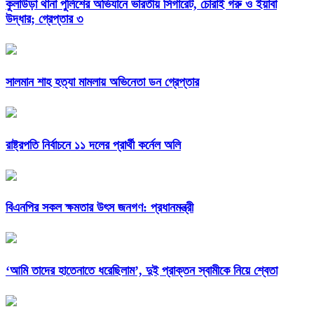
কুলাউড়া থানা পুলিশের অভিযানে ভারতীয় সিগারেট, চোরাই গরু ও ইয়াবা
উদ্ধার; গ্রেপ্তার ৩
সালমান শাহ হত্যা মামলায় অভিনেতা ডন গ্রেপ্তার
রাষ্ট্রপতি নির্বাচনে ১১ দলের প্রার্থী কর্নেল অলি
বিএনপির সকল ক্ষমতার উৎস জনগণ: প্রধানমন্ত্রী
‘আমি তাদের হাতেনাতে ধরেছিলাম’, দুই প্রাক্তন স্বামীকে নিয়ে শ্বেতা