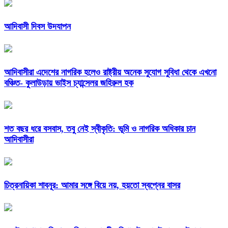
আদিবাসী দিবস উদযাপন
আদিবাসীরা এদেশের নাগরিক হলেও রাষ্ট্রীয় অনেক সুযোগ সুবিধা থেকে এখনো
বঞ্চিত- কুলাউড়ায় ভাইস চ্যান্সেলর জহিরুল হক
শত বছর ধরে বসবাস, তবু নেই স্বীকৃতি: ভূমি ও নাগরিক অধিকার চান
আদিবাসীরা
চিত্রনায়িকা শাবনূর: আমার সঙ্গে বিয়ে নয়, হয়তো স্বপ্নের বাসর