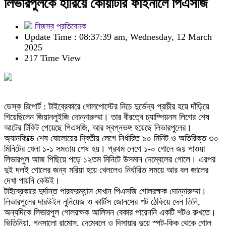
লিভারপুলকে হারিয়ে কোয়ার্টার ফাইনালে পিএসজি
নিজস্ব প্রতিবেদক
Update Time : 08:37:39 am, Wednesday, 12 March
2025
217 Time View
ডেস্ক রিপোর্ট : টাইব্রেকারে গোলপোস্টের নিচে দুর্ভেদ্য প্রাচীর হয়ে দাঁড়িয়ে
গিয়েছিলেন জিয়ানলুইজি দোন্নারুম্মা। তার বীরত্বে চ্যাম্পিয়নস লিগের শেষ
আটের টিকিট পেয়েছে পিএসজি, আর স্বপ্নভঙ্গ হয়েছে লিভারপুলের।
অ্যানফিল্ডে শেষ ষোলোয়ের দ্বিতীয় লেগে নির্ধারিত ৯০ মিনিট ও অতিরিক্ত ৩০
মিনিটের খেলা ১-১ সমতায় শেষ হয়। প্রথম লেগে ১-০ গোলে জয় পাওয়া
লিভারপুল আজ পিছিয়ে পড়ে ১২তম মিনিটে উসমান দেম্বেলের গোলে। এরপর
দুই দলই গোলের জন্য মরিয়া হয়ে খেললেও নির্ধারিত সময়ে আর বল জালের
দেখা পায়নি কেউই।
টাইব্রেকারে দুর্দান্ত পারফরম্যান্স দেখান পিএসজি গোলরক্ষক দোন্নারুম্মা।
লিভারপুলের দারউইন নুনিয়েজ ও কার্টিস জোনসের শট ঠেকিয়ে দেন তিনি,
অন্যদিকে লিভারপুল গোলরক্ষক আলিসন বেকার পারেননি একটি শটও রুখতে।
ভিতিনিয়া, গনসালো রামোস, দেম্বেলে ও দিসায়ার দুয়ে স্পট-কিক থেকে গোল