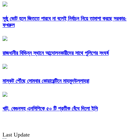
সুষ্ঠু ভোট হলে জিততে পারবে না বলেই নির্বাচন নিয়ে তামাশা করছে সরকার:
ফখরুল
রাজধানীর বিভিন্ন স্থানে আন্দোলনকারীদের সাথে পুলিশের সংঘর্ষ
মাস্কট পৌঁছে সোমবার কোয়ারেন্টিনে মাহমুদউল্লাহরা
খাট, বেগুনসহ এনসিপিকে ৫০ টি প্রতীক বেঁধে দিলো ইসি
Last Update