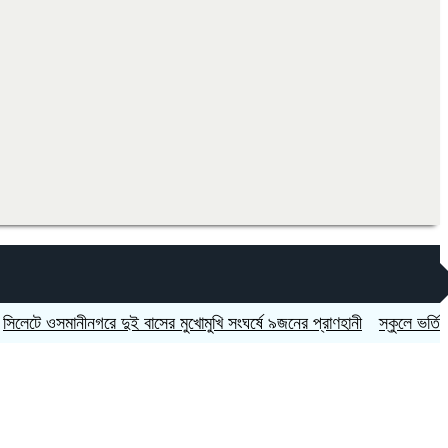
ে ওসমানীনগরে দুই বাসের মুখোমুখি সংঘর্ষে ৯জনের প্রাণহানী
স্কুলে ভর্তিতে দ্বি