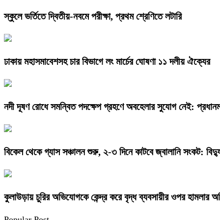
স্কুলে ভর্তিতে দ্বিতীয়-নবমে পরীক্ষা, প্রথম শ্রেণিতে লটারি
ঢাকায় মহাসমাবেশসহ চার বিভাগে লং মার্চের ঘোষণা ১১ দলীয় ঐক্যের
নদী দূষণ রোধে সমন্বিত পদক্ষেপ গ্রহণে অবহেলার সুযোগ নেই: প্রধানমন্
বিকেল থেকে গ্যাস সঞ্চালন শুরু, ২-৩ দিনে কাটবে জ্বালানি সংকট: বিদ্যুৎ
কুলাউড়ায় চুরির অভিযোগকে কেন্দ্র করে বৃদ্ধ ব্যবসায়ীর ওপর হামলার 
Popular Post