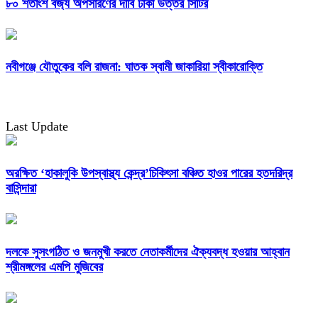
৮০ শতাংশ বর্জ্য অপসারণের দাবি ঢাকা উত্তর সিটির
নবীগঞ্জে যৌতুকের বলি রাজনা: ঘাতক স্বামী জাকারিয়া স্বীকারোক্তি
Last Update
অরক্ষিত ‘হাকালুকি উপস্বাস্থ্য কেন্দ্র’চিকিৎসা বঞ্চিত হাওর পারের হতদরিদ্র
বাসিন্দারা
দলকে সুসংগঠিত ও জনমুখী করতে নেতাকর্মীদের ঐক্যবদ্ধ হওয়ার আহ্বান
শ্রীমঙ্গলের এমপি মুজিবের