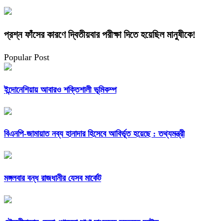
প্রশ্ন ফাঁসের কারণে দ্বিতীয়বার পরীক্ষা দিতে হয়েছিল মানুষীকে!
Popular Post
ইন্দোনেশিয়ায় আবারও শক্তিশালী ভূমিকম্প
বিএনপি-জামায়াত নব্য হানাদার হিসেবে আবির্ভূত হয়েছে : তথ্যমন্ত্রী
মঙ্গলবার বন্ধ রাজধানীর যেসব মার্কেট