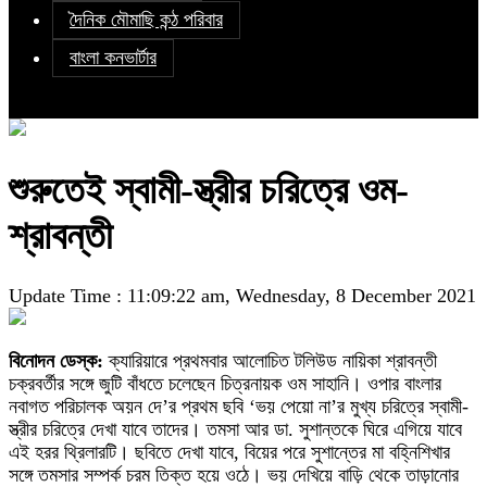
দৈনিক মৌমাছি কন্ঠ পরিবার
বাংলা কনভার্টার
শুরুতেই স্বামী-স্ত্রীর চরিত্রে ওম-
শ্রাবন্তী
Update Time : 11:09:22 am, Wednesday, 8 December 2021
বিনোদন ডেস্ক:
ক্যারিয়ারে প্রথমবার আলোচিত টলিউড নায়িকা শ্রাবন্তী
চক্রবর্তীর সঙ্গে জুটি বাঁধতে চলেছেন চিত্রনায়ক ওম সাহানি। ওপার বাংলার
নবাগত পরিচালক অয়ন দে’র প্রথম ছবি ‘ভয় পেয়ো না’র মুখ্য চরিত্রে স্বামী-
স্ত্রীর চরিত্রে দেখা যাবে তাদের। তমসা আর ডা. সুশান্তকে ঘিরে এগিয়ে যাবে
এই হরর থ্রিলারটি। ছবিতে দেখা যাবে, বিয়ের পরে সুশান্তের মা বহ্নিশিখার
সঙ্গে তমসার সম্পর্ক চরম তিক্ত হয়ে ওঠে। ভয় দেখিয়ে বাড়ি থেকে তাড়ানোর