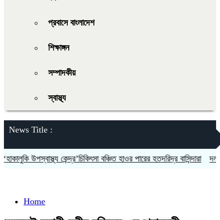
প্রবাসে বাংলাদেশ
শিক্ষাঙ্গন
সম্পাদকীয়
স্বাস্থ্য
News Title :
ালুকি উপস্বাস্থ্য কেন্দ্র’চিকিৎসা বঞ্চিত হাওর পারের হতদরিদ্র বাসিন্দারা
দলকে সু
Home