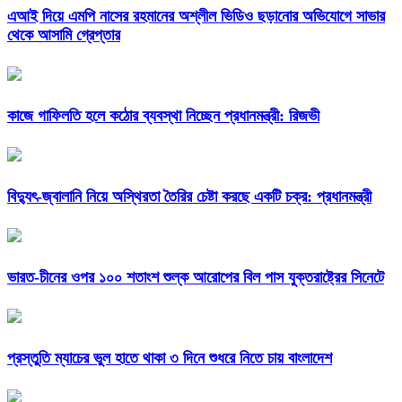
এআই দিয়ে এমপি নাসের রহমানের অশ্লীল ভিডিও ছড়ানোর অভিযোগে সাভার
থেকে আসামি গ্রেপ্তার
কাজে গাফিলতি হলে কঠোর ব্যবস্থা নিচ্ছেন প্রধানমন্ত্রী: রিজভী
বিদ্যুৎ-জ্বালানি নিয়ে অস্থিরতা তৈরির চেষ্টা করছে একটি চক্র: প্রধানমন্ত্রী
ভারত-চীনের ওপর ১০০ শতাংশ শুল্ক আরোপের বিল পাস যুক্তরাষ্ট্রের সিনেটে
প্রস্তুতি ম্যাচের ভুল হাতে থাকা ৩ দিনে শুধরে নিতে চায় বাংলাদেশ