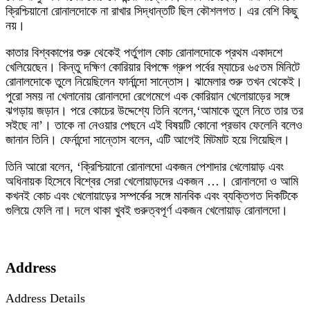
ক্রিশ্চিয়ানো রোনালদোকে না রাখার সিদ্ধান্তটি ছিল কৌশলগত। এর বেশি কিছু
নয়।
কাতার বিশ্বকাপের শুরু থেকেই পর্তুগাল কোচ রোনালদোকে প্রথম একাদশে
খেলিয়েছেন। কিন্তু দক্ষিণ কোরিয়ার বিপক্ষে গ্রুপ পর্বের ম্যাচের ৬৫তম মিনিটে
রোনালদোকে তুলে নিয়েছিলেন ফার্নান্দো সান্তোস। ঝামেলার শুরু তখন থেকেই।
পুরো সময় না খেলানোয় রোনালদো রেগেমেগে এক কোরিয়ান খেলোয়াড়ের সঙ্গে
ঝগড়ায় জড়ান। পরে কোচের উদ্দেশ্যে তিনি বলেন,‘আমাকে তুলে নিতে তার তর
সইছে না’। তাকে না নেওয়ার পেছনে এই বিষয়টি কোনো প্রভাব ফেলেনি বলেও
জানান তিনি। ফের্নান্দো সান্তোস বলেন, এটি আগেই মিটমাট হয়ে গিয়েছিল।
তিনি আরো বলেন, ‘ক্রিশ্চিয়ানো রোনালদো একজন পেশাদার খেলোয়াড় এবং
অধিনায়ক হিসেবে বিশ্বের সেরা খেলোয়াড়দের একজন …। রোনালদো ও আমি
কখনই কোচ এবং খেলোয়াড়ের সম্পর্কের সঙ্গে মানবিক এবং ব্যক্তিগত দিকটিকে
গুলিয়ে ফেলি না। দলে থাকা খুবই গুরুত্বপূর্ণ একজন খেলোয়াড় রোনালদো।
Address
Address Details