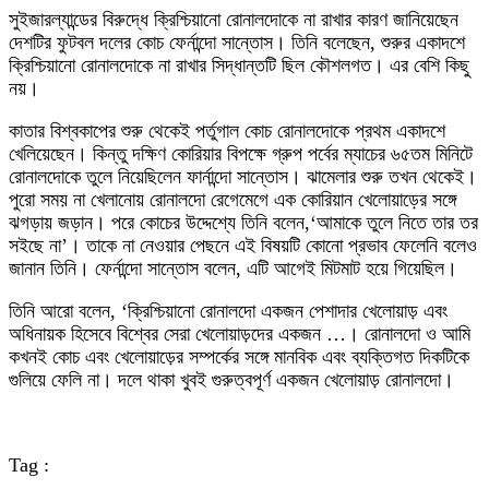
সুইজারল্যান্ডের বিরুদ্ধে ক্রিশ্চিয়ানো রোনালদোকে না রাখার কারণ জানিয়েছেন
দেশটির ফুটবল দলের কোচ ফের্নান্দো সান্তোস। তিনি বলেছেন, শুরুর একাদশে
ক্রিশ্চিয়ানো রোনালদোকে না রাখার সিদ্ধান্তটি ছিল কৌশলগত। এর বেশি কিছু
নয়।
কাতার বিশ্বকাপের শুরু থেকেই পর্তুগাল কোচ রোনালদোকে প্রথম একাদশে
খেলিয়েছেন। কিন্তু দক্ষিণ কোরিয়ার বিপক্ষে গ্রুপ পর্বের ম্যাচের ৬৫তম মিনিটে
রোনালদোকে তুলে নিয়েছিলেন ফার্নান্দো সান্তোস। ঝামেলার শুরু তখন থেকেই।
পুরো সময় না খেলানোয় রোনালদো রেগেমেগে এক কোরিয়ান খেলোয়াড়ের সঙ্গে
ঝগড়ায় জড়ান। পরে কোচের উদ্দেশ্যে তিনি বলেন,‘আমাকে তুলে নিতে তার তর
সইছে না’। তাকে না নেওয়ার পেছনে এই বিষয়টি কোনো প্রভাব ফেলেনি বলেও
জানান তিনি। ফের্নান্দো সান্তোস বলেন, এটি আগেই মিটমাট হয়ে গিয়েছিল।
তিনি আরো বলেন, ‘ক্রিশ্চিয়ানো রোনালদো একজন পেশাদার খেলোয়াড় এবং
অধিনায়ক হিসেবে বিশ্বের সেরা খেলোয়াড়দের একজন …। রোনালদো ও আমি
কখনই কোচ এবং খেলোয়াড়ের সম্পর্কের সঙ্গে মানবিক এবং ব্যক্তিগত দিকটিকে
গুলিয়ে ফেলি না। দলে থাকা খুবই গুরুত্বপূর্ণ একজন খেলোয়াড় রোনালদো।
Tag :