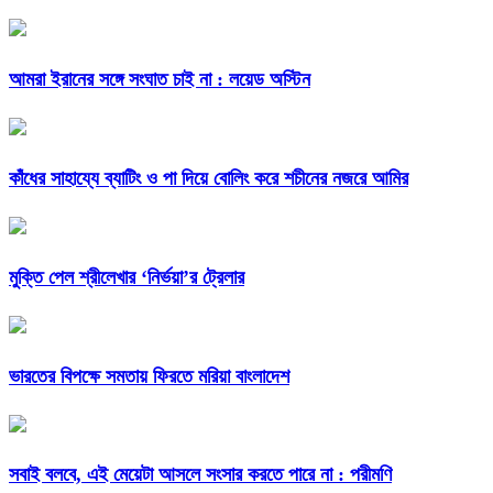
আমরা ইরানের সঙ্গে সংঘাত চাই না : লয়েড অস্টিন
কাঁধের সাহায্যে ব্যাটিং ও পা দিয়ে বোলিং করে শচীনের নজরে আমির
মুক্তি পেল শ্রীলেখার ‘নির্ভয়া’র ট্রেলার
ভারতের বিপক্ষে সমতায় ফিরতে মরিয়া বাংলাদেশ
সবাই বলবে, এই মেয়েটা আসলে সংসার করতে পারে না : পরীমণি