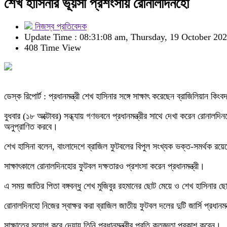
শেখ হাসিনার ভূয়সী প্রশংসায় রোনালদিনহো
নিজস্ব প্রতিবেদক
Update Time : 08:31:08 am, Thursday, 19 October 20
408 Time View
ডেস্ক রিপোর্ট : প্রধানমন্ত্রী শেখ হাসিনার সঙ্গে সাক্ষাৎ করেছেন ব্রাজিলিয়ান 
বুধবার (১৮ অক্টোবর) সন্ধ্যায় গণভবনে প্রধানমন্ত্রীর সাথে দেখা করেন রোনাল
অনুপ্রাণিত করবে।
শেখ হাসিনা বলেন, বাংলাদেশে ব্রাজিল ফুটবলের বিপুল সংখ্যক ভক্ত-সমর্থক রয়
সাক্ষাৎকালে রোনালদিনহোর ফুটবল দক্ষতারও প্রশংসা করেন প্রধানমন্ত্রী।
এ সময় জাতির পিতা বঙ্গবন্ধু শেখ মুজিবুর রহমানের ছোট মেয়ে ও শেখ হাসিনার
রোনালদিনহো নিজের স্বাক্ষর করা ব্রাজিল জাতীয় ফুটবল দলের দুটি জার্সি প্রধান
সাক্ষাতের সুযোগ করে দেয়ায় তিনি প্রধানমন্ত্রীর প্রতি কৃতজ্ঞতা প্রকাশ করেন।