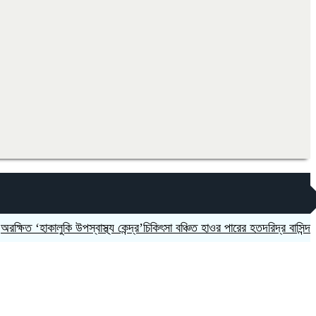
‘হাকালুকি উপস্বাস্থ্য কেন্দ্র’চিকিৎসা বঞ্চিত হাওর পারের হতদরিদ্র বাসিন্দারা
দলকে