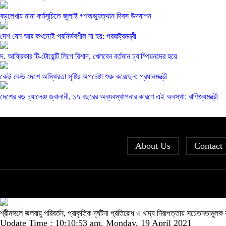
বড়লেখায় নানা কর্মসূচিতে জুলাই গণঅভ্যুত্থান দিবস উদযাপন
দেশ যেন আর কখনোই পরনির্ভরশীল না হয়: পররাষ্ট্রমন্ত্রী
দ. আফ্রিকার টি-টোয়েন্টি লিগে রিশাদ, খেলবেন বর্তমান চ্যাম্পিয়নদের হয়ে
কেউ কেউ দেশে অস্থিরতা সৃষ্টির অপচেষ্টা শুরু করেছেন: প্রধানমন্ত্রী
দেশের বড় চ্যালেঞ্জ জ্বালানী, ১৭ বছরের অব্যবস্থাপনার কারণে এই অবস্থা: বাণিজ্যমন্ত্রী
About Us
Contact
শ্রীমঙ্গলে জলবায়ু পরিবর্তন, প্রাকৃতিক দূর্ঘটনা প্রতিরোধ ও খাদ্য নিরাপত্তায় সচেতনতামুলক 
Update Time : 10:10:53 am, Monday, 19 April 2021