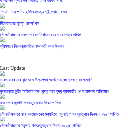
ডলির স্বপ্নের শেষ পরিনতি হলো জীবন দিয়ে
‘মায়া’ দিয়ে পর্দায় হাজির হচ্ছেন দুই জোড়া যমজ
বিটকয়েনের মূল্যে রেকর্ড ধস
মৌলভীবাজারে জেলা পরিষদ নির্বাচনের মনোনয়নপত্র দাখিল
শ্রীমঙ্গলে বিরলপ্রজাতির লজ্জাবতী বানর উদ্ধার
Last Update
ভারত সরকারের বৃত্তিতে উচ্চশিক্ষা অর্জনে যাচ্ছেন ৫৪১ বাংলাদেশি
কুলাউড়ায় চুরির অভিযোগকে কেন্দ্র করে বৃদ্ধ ব্যবসায়ীর ওপর হামলার অভিযোগ
রাজনগরে জুলাই গনঅভ্যুত্থান দিবস পালিত
মৌলভীবাজারে নানা আয়োজনের মধ্যদিয়ে ‘জুলাই গণঅভ্যুত্থান দিবস-২০২৬’ পালিত
মৌলভীবাজারে ‘জুলাই গণঅভ্যুত্থান দিবস-২০২৬’ পালিত