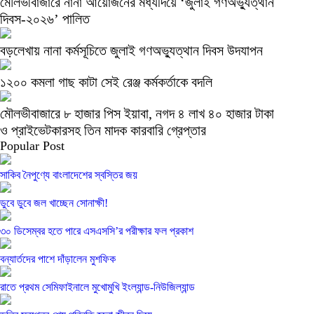
মৌলভীবাজারে নানা আয়োজনের মধ্যদিয়ে ‘জুলাই গণঅভ্যুত্থান
দিবস-২০২৬’ পালিত
বড়লেখায় নানা কর্মসূচিতে জুলাই গণঅভ্যুত্থান দিবস উদযাপন
১২০০ কমলা গাছ কাটা সেই রেঞ্জ কর্মকর্তাকে বদলি
মৌলভীবাজারে ৮ হাজার পিস ইয়াবা, নগদ ৪ লাখ ৪০ হাজার টাকা
ও প্রাইভেটকারসহ তিন মাদক কারবারি গ্রেপ্তার
Popular Post
সাকিব নৈপুণ্যে বাংলাদেশের স্বস্তির জয়
ডুবে ডুবে জল খাচ্ছেন সোনাক্ষী!
৩০ ডিসেম্বর হতে পারে এসএসসি’র পরীক্ষার ফল প্রকাশ
বন্যার্তদের পাশে দাঁড়ালেন মুশফিক
রাতে প্রথম সেমিফাইনালে মুখোমুখি ইংল্যান্ড-নিউজিল্যান্ড