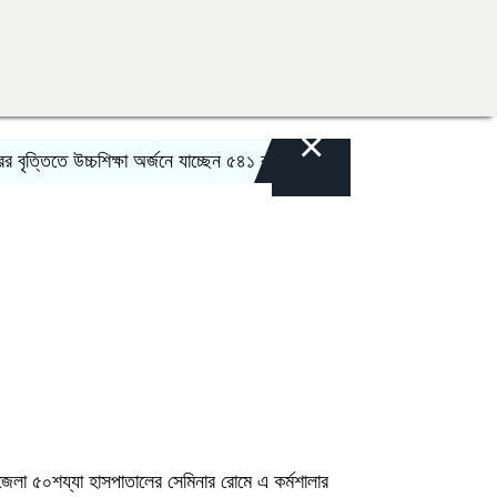
×
িতে উচ্চশিক্ষা অর্জনে যাচ্ছেন ৫৪১ বাংলাদেশি
কুলাউড়ায় চুরির অভিযোগকে কেন্দ
উপজেলা ৫০শয্যা হাসপাতালের সেমিনার রোমে এ কর্মশালার