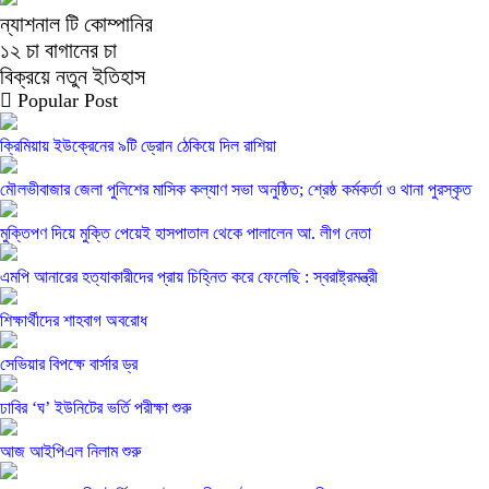
ন্যাশনাল টি কোম্পানির
১২ চা বাগানের চা
বিক্রয়ে নতুন ইতিহাস
Popular Post
ক্রিমিয়ায় ইউক্রেনের ৯টি ড্রোন ঠেকিয়ে দিল রাশিয়া
মৌলভীবাজার জেলা পুলিশের মাসিক কল্যাণ সভা অনুষ্ঠিত; শ্রেষ্ঠ কর্মকর্তা ও থানা পুরস্কৃত
মুক্তিপণ দিয়ে মুক্তি পেয়েই হাসপাতাল থেকে পালালেন আ. লীগ নেতা
এমপি আনারের হত্যাকারীদের প্রায় চিহ্নিত করে ফেলেছি : স্বরাষ্ট্রমন্ত্রী
শিক্ষার্থীদের শাহবাগ অবরোধ
সেভিয়ার বিপক্ষে বার্সার ড্র
ঢাবির ‘ঘ’ ইউনিটের ভর্তি পরীক্ষা শুরু
আজ আইপিএল নিলাম শুরু