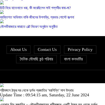
চিঠি নিয়ে হাতেনাতে ধরা, কী করেছিলেন সাই পল্লবীর বাবা-মা?
ব্যক্তিগত অভিমান নাকি জীবনের উপলব্ধি, প্রভার পোস্টে জল্পনা
মৌলভীবাজারে কারাতে বেল্ট বিতরণ অনুষ্ঠান অনুষ্ঠিত
About Us
Contact Us
Privacy Policy
দৈনিক মৌমাছি কন্ঠ পরিবার
বাংলা কনভার্টার
শ্রীমঙ্গলে ঠাকুর ঘর থেকে দুর্লভ প্রজাতির ‘ঘরগিন্নি’ সাপ উদ্ধার
Update Time : 09:54:15 am, Saturday, 22 June 2024
এহসান বিন মুজাহির :: মৌলভীবাজারের শ্রীমঙ্গলে একটি ঠাকুর ঘর থেকে দুর্লভ