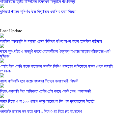
শাহজালালের তৃতীয় টার্মিনালের উদ্বোধনী অনুষ্ঠানে প্রধানমন্ত্রী
কুশিয়ারা পাড়ের কান্দিগাঁও উচ্চ বিদ্যালয়ে ওয়ামি’র ত্রাণ বিতরণ
Last Update
অরক্ষিত ‘হাকালুকি উপস্বাস্থ্য কেন্দ্র’চিকিৎসা বঞ্চিত হাওর পারের হতদরিদ্র বাসিন্দারা
দলকে সুসংগঠিত ও জনমুখী করতে নেতাকর্মীদের ঐক্যবদ্ধ হওয়ার আহ্বান শ্রীমঙ্গলের এমপি
মুজিবের
এআই দিয়ে এমপি নাসের রহমানের অশ্লীল ভিডিও ছড়ানোর অভিযোগে সাভার থেকে আসামি
গ্রেপ্তার
কাজে গাফিলতি হলে কঠোর ব্যবস্থা নিচ্ছেন প্রধানমন্ত্রী: রিজভী
বিদ্যুৎ-জ্বালানি নিয়ে অস্থিরতা তৈরির চেষ্টা করছে একটি চক্র: প্রধানমন্ত্রী
ভারত-চীনের ওপর ১০০ শতাংশ শুল্ক আরোপের বিল পাস যুক্তরাষ্ট্রের সিনেটে
প্রস্তুতি ম্যাচের ভুল হাতে থাকা ৩ দিনে শুধরে নিতে চায় বাংলাদেশ