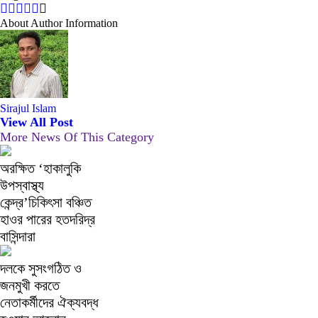
About Author Information
Sirajul Islam
View All Post
More News Of This Category
অরক্ষিত ‘হাকালুকি
উপস্বাস্থ্য
কেন্দ্র’চিকিৎসা বঞ্চিত
হাওর পারের হতদরিদ্র
বাসিন্দারা
দলকে সুসংগঠিত ও
জনমুখী করতে
নেতাকর্মীদের ঐক্যবদ্ধ