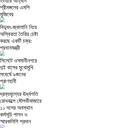
হওয়ার আহ্বান
শ্রীমঙ্গলের এমপি
মুজিবের
বিদ্যুৎ-জ্বালানি নিয়ে
অস্থিরতা তৈরির চেষ্টা
করছে একটি চক্র:
প্রধানমন্ত্রী
সিলেটে ওসমানীনগরে
দুই বাসের মুখোমুখি
সংঘর্ষে ৯জনের
প্রাণহানী
দ্রব্যমূল্যের ঊর্ধ্বগতি
রোধকল্পে মৌলভীবাজারে
১১ দলের অবস্থান
কর্মসূচি পালন ও
স্মারকলিপি প্রদান