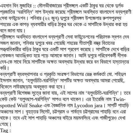
এহসান বিন মুজাহির :: মৌলভীবাজারের শ্রীমঙ্গলে একটি ঠাকুর ঘর থেকে দুর্লভ
প্রজাতির ‘ঘরগিন্নি’ সাপ উদ্ধার করেছে শ্রীমঙ্গলে অবস্থিত বাংলাদেশ বন্যপ্রাণী
সেবা ফাউন্ডেশন। শনিবার (২২ জুন) দুপুরে শ্রীমঙ্গল উপজেলার রুপসপুরস্থ
শহরের এক কাপড় ব্যবসায়ীর বাড়ির ঠাকুর ঘর থেকে এ সাপটিকে উদ্ধার করা হয়
বলে জানা যায়।
শ্রীমঙ্গলে অবস্থিত বাংলাদেশ বন্যপ্রাণী সেবা ফাউন্ডেশনের পরিচালক স্বপন দেব
সজল জানান, শনিবার দুপুরে খবর পেয়েছি শহরের গীতাশ্রী বস্ত্র বিতানের
সত্ত্বাধিকারীর বাড়ির ঠাকুর ঘরে একটি সাপ প্রবেশ করেছে। সাপটিকে দেখে বাড়ির
লোকজন আতঙ্কিত হয়ে পড়ে আমাকে জানান। আমি দুপুরে পরিবেশকর্মী দীপক
দেব-কে সাথে নিয়ে সাপটিকে অক্ষত অবস্থায় উদ্ধার করে বন বিভাগে হস্তান্তর
করি।
বন্যপ্রাণী ব্যবস্থাপনার ও প্রকৃতি সংরক্ষণ বিভাগের রেঞ্জ কর্মকর্তা মো. শহিদুল
ইসলাম জানান, ‘হলুদচিতি-ঘরগিন্নি’ সাপটির অক্ষত অবস্থায় আমরা পেয়েছি,
বিকেলে লাউয়াছড়ায় অবমুক্ত করা হবে।
বন্যপ্রাণী বিশেষজ্ঞ সুত্রে জানা যায়, এই সাপের নাম ‘হলুদচিতি-ঘরগিন্নি’। তবে
কেউ কেউ ‘হলুদছাপ-ঘরগিন্নি’ সাপও বলে থাকেন। এর ইংরেজি নাম Twin-
spotted Wolf Snake এবং বৈজ্ঞানিক নাম Lycodon jara। সাপটি পাহাড়ি
অঞ্চলের সাপ। বৃহত্তর সিলেট, চট্টগ্রাম ও পার্বত্য চট্টগ্রামের পাহাড়ি বনে এরা
থাকে। তবে এই সাপ পাহাড়ি অঞ্চলের বাইরে ময়মনসিংহ এবং গাজীপুরেও দেখা
গেছে।
Tag :