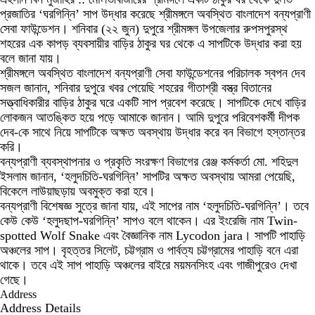
প্রজাতির ‘ঘরগিন্নি’ সাপ উদ্ধার করেছে শ্রীমঙ্গলে অবস্থিত বাংলাদেশ বন্যপ্রাণী
সেবা ফাউন্ডেশন। শনিবার (২২ জুন) দুপুরে শ্রীমঙ্গল উপজেলার রুপসপুরস্থ
শহরের এক কাপড় ব্যবসায়ীর বাড়ির ঠাকুর ঘর থেকে এ সাপটিকে উদ্ধার করা হয়
বলে জানা যায়।
শ্রীমঙ্গলে অবস্থিত বাংলাদেশ বন্যপ্রাণী সেবা ফাউন্ডেশনের পরিচালক স্বপন দেব
সজল জানান, শনিবার দুপুরে খবর পেয়েছি শহরের গীতাশ্রী বস্ত্র বিতানের
সত্ত্বাধিকারীর বাড়ির ঠাকুর ঘরে একটি সাপ প্রবেশ করেছে। সাপটিকে দেখে বাড়ির
লোকজন আতঙ্কিত হয়ে পড়ে আমাকে জানান। আমি দুপুরে পরিবেশকর্মী দীপক
দেব-কে সাথে নিয়ে সাপটিকে অক্ষত অবস্থায় উদ্ধার করে বন বিভাগে হস্তান্তর
করি।
বন্যপ্রাণী ব্যবস্থাপনার ও প্রকৃতি সংরক্ষণ বিভাগের রেঞ্জ কর্মকর্তা মো. শহিদুল
ইসলাম জানান, ‘হলুদচিতি-ঘরগিন্নি’ সাপটির অক্ষত অবস্থায় আমরা পেয়েছি,
বিকেলে লাউয়াছড়ায় অবমুক্ত করা হবে।
বন্যপ্রাণী বিশেষজ্ঞ সুত্রে জানা যায়, এই সাপের নাম ‘হলুদচিতি-ঘরগিন্নি’। তবে
কেউ কেউ ‘হলুদছাপ-ঘরগিন্নি’ সাপও বলে থাকেন। এর ইংরেজি নাম Twin-
spotted Wolf Snake এবং বৈজ্ঞানিক নাম Lycodon jara। সাপটি পাহাড়ি
অঞ্চলের সাপ। বৃহত্তর সিলেট, চট্টগ্রাম ও পার্বত্য চট্টগ্রামের পাহাড়ি বনে এরা
থাকে। তবে এই সাপ পাহাড়ি অঞ্চলের বাইরে ময়মনসিংহ এবং গাজীপুরেও দেখা
গেছে।
Address
Address Details