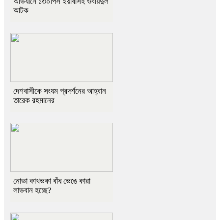
অভিযানে ১৩০পিস ইয়াবাসহ ওবায়দুল
আটক
দেশবাসীকে সংযম প্রদর্শনের আহ্বান
তারেক রহমানের
নোভা কাখভকা বাঁধ ভেঙে কারা
লাভবান হচ্ছে?