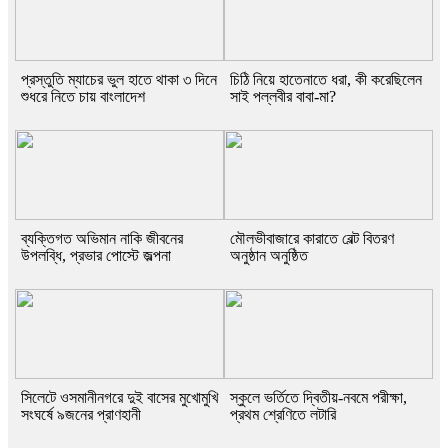
প্রস্তুতি ম্যাচের ভুল হাতে থাকা ৩ দিনে
চিঠি নিয়ে হাতেনাতে ধরা, কী করেছিলেন
শুধরে নিতে চায় বাংলাদেশ
সাই পল্লবীর বাবা-মা?
ব্যক্তিগত অভিমান নাকি জীবনের
মৌলভীবাজারে কারাতে বেল্ট বিতরণ
উপলব্ধি, প্রভার পোস্টে জল্পনা
অনুষ্ঠান অনুষ্ঠিত
সিলেটে ওসমানীনগরে দুই বাসের মুখোমুখি
স্কুলে ভর্তিতে দ্বিতীয়-নবমে পরীক্ষা,
সংঘর্ষে ৯জনের প্রাণহানী
প্রথম শ্রেণিতে লটারি