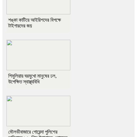
শঙ্কা কাটিয়ে আইরিশদের বিপক্ষে
টাইগারদের জয়
শিমুলিয়ায় ঘরমুখো মানুষের ঢল,
উপেক্ষিত স্বাস্থ্যবিধি
মৌলভীবাজারে গোয়েন্দা পুলিশের