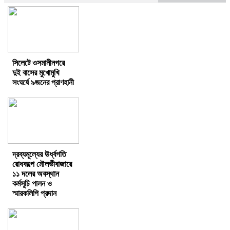
সিলেটে ওসমানীনগরে
দুই বাসের মুখোমুখি
সংঘর্ষে ৯জনের প্রাণহানী
দ্রব্যমূল্যের ঊর্ধ্বগতি
রোধকল্পে মৌলভীবাজারে
১১ দলের অবস্থান
কর্মসূচি পালন ও
স্মারকলিপি প্রদান