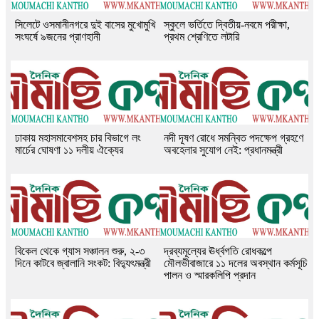
সিলেটে ওসমানীনগরে দুই বাসের মুখোমুখি
স্কুলে ভর্তিতে দ্বিতীয়-নবমে পরীক্ষা,
সংঘর্ষে ৯জনের প্রাণহানী
প্রথম শ্রেণিতে লটারি
ঢাকায় মহাসমাবেশসহ চার বিভাগে লং
নদী দূষণ রোধে সমন্বিত পদক্ষেপ গ্রহণে
মার্চের ঘোষণা ১১ দলীয় ঐক্যের
অবহেলার সুযোগ নেই: প্রধানমন্ত্রী
বিকেল থেকে গ্যাস সঞ্চালন শুরু, ২-৩
দ্রব্যমূল্যের ঊর্ধ্বগতি রোধকল্পে
দিনে কাটবে জ্বালানি সংকট: বিদ্যুৎমন্ত্রী
মৌলভীবাজারে ১১ দলের অবস্থান কর্মসূচি
পালন ও স্মারকলিপি প্রদান