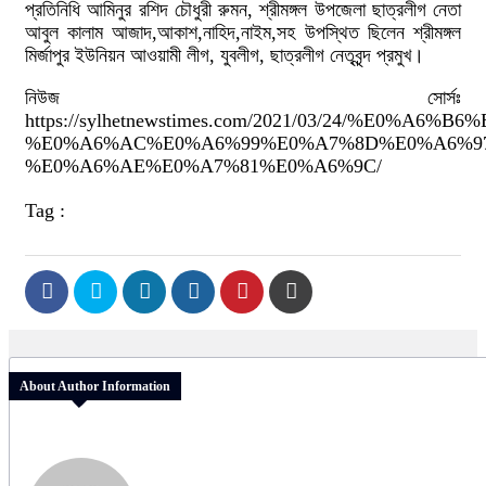
প্রতিনিধি আমিনুর রশিদ চৌধুরী রুমন, শ্রীমঙ্গল উপজেলা ছাত্রলীগ নেতা
আবুল কালাম আজাদ,আকাশ,নাহিদ,নাইম,সহ উপস্থিত ছিলেন শ্রীমঙ্গল
মির্জাপুর ইউনিয়ন আওয়ামী লীগ, যুবলীগ, ছাত্রলীগ নেতৃবৃন্দ প্রমুখ।
নিউজ সোর্সঃ
https://sylhetnewstimes.com/2021/03/24/%
%E0%A6%AC%E0%A6%99%E0%A7%8D%E0%A6%9
%E0%A6%AE%E0%A7%81%E0%A6%9C/
Tag :
About Author Information