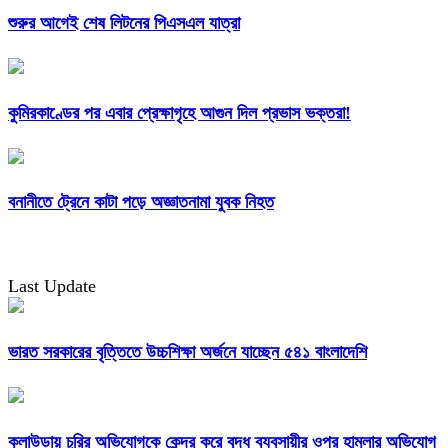
শুরুর আগেই শেষ লিটনের পিএসএল যাত্রা
কুমিরকাণ্ডের পর এবার প্রেক্ষাগৃহে আগুন দিল প্রভাস ভক্তরা!
বনানীতে ট্রেনে কাটা পড়ে অজ্ঞাতনামা যুবক নিহত
Last Update
ভারত সরকারের বৃত্তিতে উচ্চশিক্ষা অর্জনে যাচ্ছেন ৫৪১ বাংলাদেশি
কুলাউড়ায় চুরির অভিযোগকে কেন্দ্র করে বৃদ্ধ ব্যবসায়ীর ওপর হামলার অভিযোগ