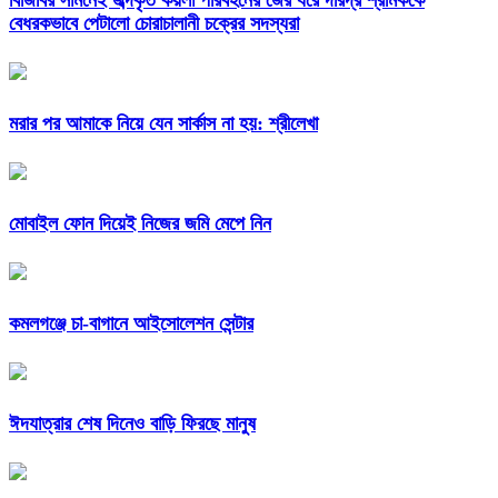
বিজিবির সামনেই জব্দকৃত কয়লা পরিবহনের জের ধরে দরিদ্র শ্রমিককে
বেধরকভাবে পেটালো চোরাচালানী চক্রের সদস্যরা
মরার পর আমাকে নিয়ে যেন সার্কাস না হয়: শ্রীলেখা
মোবাইল ফোন দিয়েই নিজের জমি মেপে নিন
কমলগঞ্জে চা-বাগানে আইসোলেশন সেন্টার
ঈদযাত্রার শেষ দিনেও বাড়ি ফিরছে মানুষ