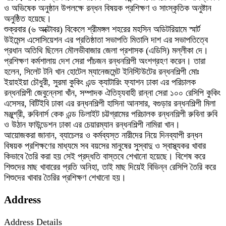
ও অভিষেক অনুষ্ঠান উপলক্ষে রন্ধন বিষয়ক প্রশিক্ষণ ও সাংস্কৃতিক অনুষ্টান
অনুষ্ঠিত হয়েছে।
শুক্রবার (৬ অক্টোবর) বিকেলে শ্রীমঙ্গল শহরের মহসিন অডিটরিয়ামে স্মার্ট
উইমেন্স এসোসিয়েশন এর প্রতিষ্ঠাতা সভাপতি মিতালি দাশ এর সভাপতিত্বে
প্রধান অতিথি ছিলেন মৌলভীবাজার জেলা প্রশাসক (এডিসি) মল্লীকা দে।
প্রশিক্ষণ কর্মশালায় দেশ সেরা পাঁচজন রন্ধনশিল্পী অংশগ্রহণ করেন। তারা
হলেন, সিলেট টনি খান হোটেল ম্যানেজমেন্ট ইনিস্টিউটের রন্ধনশিল্পী মোঃ
ইয়াহইয়া চৌধুরী, সুরমা কুকিং এন্ড ক্যাটারিং ফ্যাশন ঢাকা এর পরিচালক
রন্ধনশিল্পী জেবুন্নেসা খাঁন, সম্পাদক ঐতিহ্যবাহী রান্না সেরা ১০০ রেসিপি কুকিং
এসেসর, বিটিইবি ঢাকা এর রন্ধনশিল্পী হাসিনা আনসার, বগুড়ার রন্ধনশিল্পী মিলা
মঞ্জুশ্রী, রুবিনার্স কেক এন্ড ডিলাইট চট্টগ্রামের পরিচালক রন্ধনশিল্পী রুবিনা রুবি
ও উঠান ফাউন্ডেশন ঢাকা এর চেয়ারম্যান রন্ধনশিল্পী নামিরা খান।
আয়োজকরা জানান, ব্যাচেলর ও কর্মব্যস্ত নারীদের নিয়ে দিনব্যাপী রন্ধন
বিষয়ক প্রশিক্ষণের মাধ্যমে সব বয়সের মানুষের সুস্বাদু ও স্বাস্থ্যকর খাবার
কিভাবে তৈরি করা হয় সেই প্রদ্ধতি বাস্তবে শেখানো হয়েছে। বিশেষ করে
শিশুদের মাছ খাবারের প্রতি অনিহা, তাই মাছ দিয়েই বিভিন্ন রেসিপি তৈরি করে
শিশুদের খাবার তৈরির প্রশিক্ষণ শেখানো হয়।
Address
Address Details