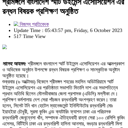
শ্রীমঙ্গলে বাংলাদেশ স্মার্ট উইমেন্স এসোসিয়েশন এর
রন্ধন বিষয়ক প্রশিক্ষণ অনুষ্ঠিত
নিজস্ব প্রতিবেদক
Update Time : 05:43:57 pm, Friday, 6 October 2023
517 Time View
সালেহ আহমদ:
শ্রীমঙ্গলে বাংলাদেশ স্মার্ট উইমেন্স এসোসিয়েশন এর আত্মপ্রকাশ
ও অভিষেক অনুষ্ঠান উপলক্ষে রন্ধন বিষয়ক প্রশিক্ষণ ও সাংস্কৃতিক অনুষ্টান
অনুষ্ঠিত হয়েছে।
শুক্রবার (৬ অক্টোবর) বিকেলে শ্রীমঙ্গল শহরের মহসিন অডিটরিয়ামে স্মার্ট
উইমেন্স এসোসিয়েশন এর প্রতিষ্ঠাতা সভাপতি মিতালি দাশ এর সভাপতিত্বে
প্রধান অতিথি ছিলেন মৌলভীবাজার জেলা প্রশাসক (এডিসি) মল্লীকা দে।
প্রশিক্ষণ কর্মশালায় দেশ সেরা পাঁচজন রন্ধনশিল্পী অংশগ্রহণ করেন। তারা
হলেন, সিলেট টনি খান হোটেল ম্যানেজমেন্ট ইনিস্টিউটের রন্ধনশিল্পী মোঃ
ইয়াহইয়া চৌধুরী, সুরমা কুকিং এন্ড ক্যাটারিং ফ্যাশন ঢাকা এর পরিচালক
রন্ধনশিল্পী জেবুন্নেসা খাঁন, সম্পাদক ঐতিহ্যবাহী রান্না সেরা ১০০ রেসিপি কুকিং
এসেসর, বিটিইবি ঢাকা এর রন্ধনশিল্পী হাসিনা আনসার, বগুড়ার রন্ধনশিল্পী মিলা