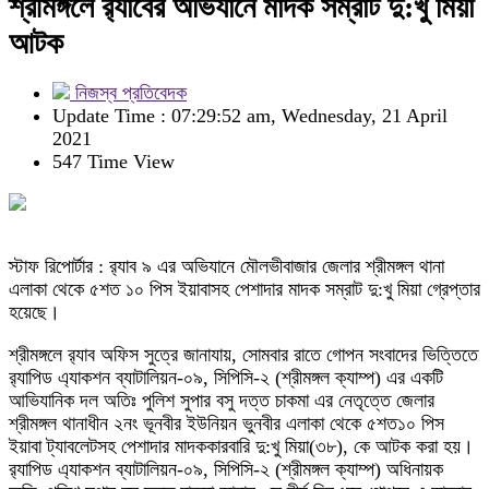
শ্রীমঙ্গলে র‌্যাবের অভিযানে মাদক সম্রাট দু:খু মিয়া
আটক
নিজস্ব প্রতিবেদক
Update Time : 07:29:52 am, Wednesday, 21 April
2021
547 Time View
স্টাফ রিপোর্টার : র‌্যাব ৯ এর অভিযানে মৌলভীবাজার জেলার শ্রীমঙ্গল থানা
এলাকা থেকে ৫শত ১০ পিস ইয়াবাসহ পেশাদার মাদক সম্রাট দু:খু মিয়া গ্রেপ্তার
হয়েছে।
শ্রীমঙ্গলে র‌্যাব অফিস সুত্রে জানাযায়, সোমবার রাতে গোপন সংবাদের ভিত্তিতে
র‌্যাপিড এ্যাকশন ব্যাটালিয়ন-০৯, সিপিসি-২ (শ্রীমঙ্গল ক্যাম্প) এর একটি
আভিযানিক দল অতিঃ পুলিশ সুপার বসু দত্ত চাকমা এর নেতৃত্তে জেলার
শ্রীমঙ্গল থানাধীন ২নং ভূনবীর ইউনিয়ন ভুনবীর এলাকা থেকে ৫শত১০ পিস
ইয়াবা ট্যাবলেটসহ পেশাদার মাদককারবারি দু:খু মিয়া(৩৮), কে আটক করা হয়।
র‌্যাপিড এ্যাকশন ব্যাটালিয়ন-০৯, সিপিসি-২ (শ্রীমঙ্গল ক্যাম্প) অধিনায়ক