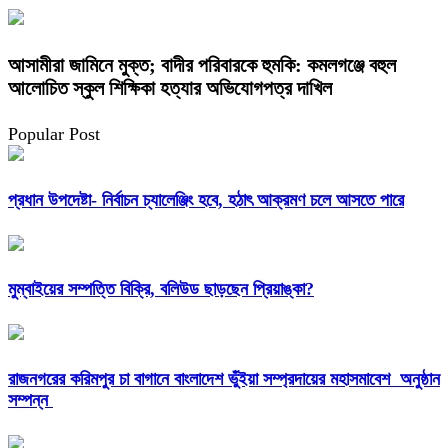
আসামীরা জামিনে মুক্ত; বাদীর পরিবারকে হুমকি: কমলগঞ্জে বহুল
আলোচিত স্কুল শিক্ষিকা হত্যার অভিযোগপত্র দাখিল
Popular Post
প্রধান উপদেষ্টা- নির্বাচন চ্যালেঞ্জিং হবে, হঠাৎ আক্রমণ চলে আসতে পারে
মুম্বাইয়ের সম্পত্তি বিক্রি, বলিউড ছাড়ছেন প্রিয়াঙ্কা?
রাজনগরের করিমপুর চা বাগানে বাংলাদেশ ভুঁইয়া সম্প্রদায়ের মহাসমাবেশ অনুষ্ঠান
সম্পন্ন