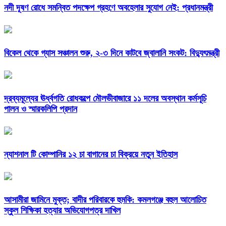
নদী দূষণ রোধে সমন্বিত পদক্ষেপ গ্রহণে অবহেলার সুযোগ নেই: প্রধানমন্ত্রী
বিকেল থেকে গ্যাস সঞ্চালন শুরু, ২-৩ দিনে কাটবে জ্বালানি সংকট: বিদ্যুৎমন্ত্রী
দ্রব্যমূল্যের ঊর্ধ্বগতি রোধকল্পে মৌলভীবাজারে ১১ দলের অবস্থান কর্মসূচি
পালন ও স্মারকলিপি প্রদান
ন্যাশনাল টি কোম্পানির ১২ চা বাগানের চা বিক্রয়ে নতুন ইতিহাস
আসামীরা জামিনে মুক্ত; বাদীর পরিবারকে হুমকি: কমলগঞ্জে বহুল আলোচিত
স্কুল শিক্ষিকা হত্যার অভিযোগপত্র দাখিল