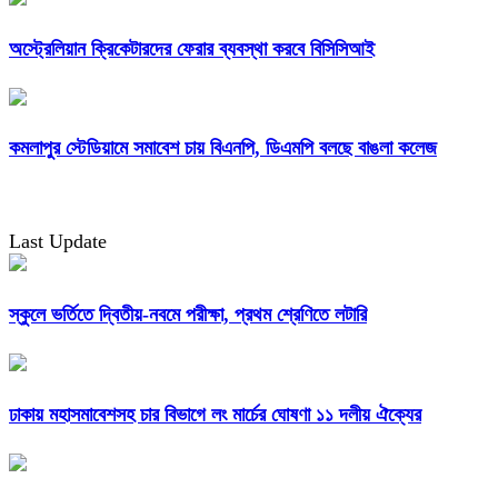
অস্ট্রেলিয়ান ক্রিকেটারদের ফেরার ব্যবস্থা করবে বিসিসিআই
কমলাপুর স্টেডিয়ামে সমাবেশ চায় বিএনপি, ডিএমপি বলছে বাঙলা কলেজ
Last Update
স্কুলে ভর্তিতে দ্বিতীয়-নবমে পরীক্ষা, প্রথম শ্রেণিতে লটারি
ঢাকায় মহাসমাবেশসহ চার বিভাগে লং মার্চের ঘোষণা ১১ দলীয় ঐক্যের