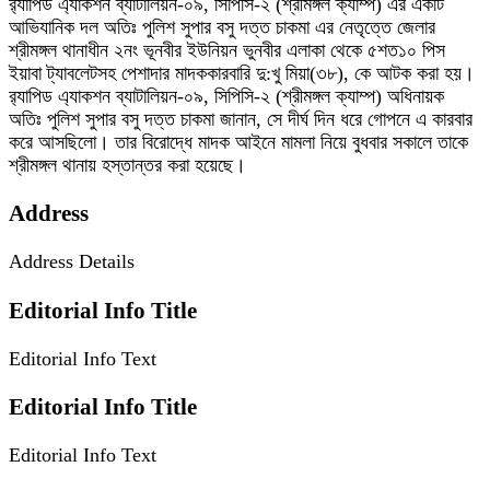
র‌্যাপিড এ্যাকশন ব্যাটালিয়ন-০৯, সিপিসি-২ (শ্রীমঙ্গল ক্যাম্প) এর একটি
আভিযানিক দল অতিঃ পুলিশ সুপার বসু দত্ত চাকমা এর নেতৃত্তে জেলার
শ্রীমঙ্গল থানাধীন ২নং ভূনবীর ইউনিয়ন ভুনবীর এলাকা থেকে ৫শত১০ পিস
ইয়াবা ট্যাবলেটসহ পেশাদার মাদককারবারি দু:খু মিয়া(৩৮), কে আটক করা হয়।
র‌্যাপিড এ্যাকশন ব্যাটালিয়ন-০৯, সিপিসি-২ (শ্রীমঙ্গল ক্যাম্প) অধিনায়ক
অতিঃ পুলিশ সুপার বসু দত্ত চাকমা জানান, সে দীর্ঘ দিন ধরে গোপনে এ কারবার
করে আসছিলো। তার বিরোদ্ধে মাদক আইনে মামলা নিয়ে বুধবার সকালে তাকে
শ্রীমঙ্গল থানায় হস্তান্তর করা হয়েছে।
Address
Address Details
Editorial Info Title
Editorial Info Text
Editorial Info Title
Editorial Info Text