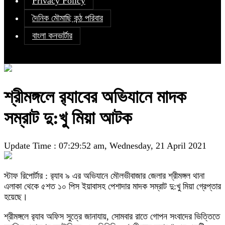
Privacy Policy
দৈনিক মৌমাছি কন্ঠ পরিবার
বাংলা কনভার্টার
শ্রীমঙ্গলে র‌্যাবের অভিযানে মাদক
সম্রাট দু:খু মিয়া আটক
Update Time : 07:29:52 am, Wednesday, 21 April 2021
স্টাফ রিপোর্টার : র‌্যাব ৯ এর অভিযানে মৌলভীবাজার জেলার শ্রীমঙ্গল থানা
এলাকা থেকে ৫শত ১০ পিস ইয়াবাসহ পেশাদার মাদক সম্রাট দু:খু মিয়া গ্রেপ্তার
হয়েছে।
শ্রীমঙ্গলে র‌্যাব অফিস সুত্রে জানাযায়, সোমবার রাতে গোপন সংবাদের ভিত্তিতে