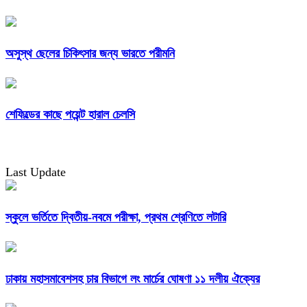
অসুস্থ ছেলের চিকিৎসার জন্য ভারতে পরীমনি
শেফিল্ডের কাছে পয়েন্ট হারাল চেলসি
Last Update
স্কুলে ভর্তিতে দ্বিতীয়-নবমে পরীক্ষা, প্রথম শ্রেণিতে লটারি
ঢাকায় মহাসমাবেশসহ চার বিভাগে লং মার্চের ঘোষণা ১১ দলীয় ঐক্যের