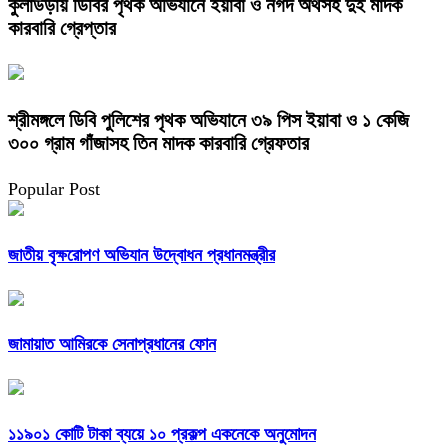
কুলাউড়ায় ডিবির পৃথক অভিযানে ইয়াবা ও নগদ অর্থসহ দুই মাদক
কারবারি গ্রেপ্তার
শ্রীমঙ্গলে ডিবি পুলিশের পৃথক অভিযানে ৩৯ পিস ইয়াবা ও ১ কেজি
৩০০ গ্রাম গাঁজাসহ তিন মাদক কারবারি গ্রেফতার
Popular Post
জাতীয় বৃক্ষরোপণ অভিযান উদ্বোধন প্রধানমন্ত্রীর
জামায়াত আমিরকে সেনাপ্রধানের ফোন
১১৯০১ কোটি টাকা ব্যয়ে ১০ প্রকল্প একনেকে অনুমোদন