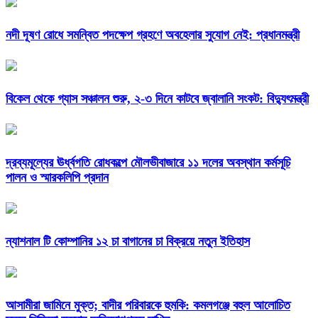
নদী দূষণ রোধে সমন্বিত পদক্ষেপ গ্রহণে অবহেলার সুযোগ নেই: প্রধানমন্ত্রী
বিকেল থেকে গ্যাস সঞ্চালন শুরু, ২-৩ দিনে কাটবে জ্বালানি সংকট: বিদ্যুৎমন্ত্রী
দ্রব্যমূল্যের ঊর্ধ্বগতি রোধকল্পে মৌলভীবাজারে ১১ দলের অবস্থান কর্মসূচি
পালন ও স্মারকলিপি প্রদান
ন্যাশনাল টি কোম্পানির ১২ চা বাগানের চা বিক্রয়ে নতুন ইতিহাস
আসামীরা জামিনে মুক্ত; বাদীর পরিবারকে হুমকি: কমলগঞ্জে বহুল আলোচিত