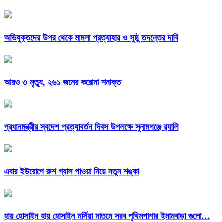
অভিযুক্তদের উপর থেকে মামলা প্রত্যাহার ও সুষ্ঠু তদন্তের দাবি
আরও ৩ মৃত্যু, ২৬১ জনের করোনা শনাক্ত
প্রধানমন্ত্রীর স্বদেশ প্রত্যাবর্তন দিবস উপলক্ষে সুনামগঞ্জে র‌্যালি
এবার ইউরোপে রুশ গ্যাস পাওয়া নিয়ে নতুন শঙ্কা
হায় হোসাইন হায় হোসাইন মর্সিয়া মাতমে সরব পৃথিমপাশার ইমামবাড়া গুলো…