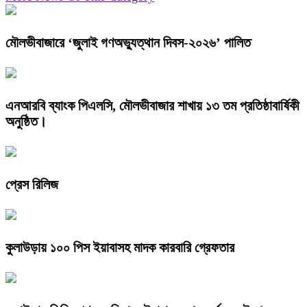
মৌলভীবাজারে ‘জুলাই গণঅভ্যুত্থান দিবস-২০২৬’ পালিত
এনআরবি ব্যাংক পিএলসি, মৌলভীবাজার শাখায় ১৩ তম প্রতিষ্ঠাবার্ষিকী
অনুষ্ঠিত।
প্রেস রিলিজ
কুলাউড়ায় ১০০ পিস ইয়াবাসহ মাদক কারবারি গ্রেফতার