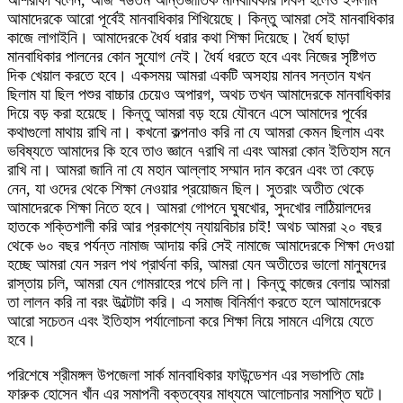
আশরাফী বলেন, আজ ৭৬তম আন্তর্জাতিক মানবাধিকার দিবস হলেও ইসলাম
আমাদেরকে আরো পূর্বেই মানবাধিকার শিখিয়েছে। কিন্তু আমরা সেই মানবাধিকার
কাজে লাগাইনি। আমাদেরকে ধৈর্য ধরার কথা শিক্ষা দিয়েছে। ধৈর্য ছাড়া
মানবাধিকার পালনের কোন সুযোগ নেই। ধৈর্য ধরতে হবে এবং নিজের সৃষ্টিগত
দিক খেয়াল করতে হবে। একসময় আমরা একটি অসহায় মানব সন্তান যখন
ছিলাম যা ছিল পশুর বাচ্চার চেয়েও অপারগ, অথচ তখন আমাদেরকে মানবাধিকার
দিয়ে বড় করা হয়েছে। কিন্তু আমরা বড় হয়ে যৌবনে এসে আমাদের পূর্বের
কথাগুলো মাথায় রাখি না। কখনো কল্পনাও করি না যে আমরা কেমন ছিলাম এবং
ভবিষ্যতে আমাদের কি হবে তাও জ্ঞানে ৭রাখি না এবং আমরা কোন ইতিহাস মনে
রাখি না। আমরা জানি না যে মহান আল্লাহ সম্মান দান করেন এবং তা কেড়ে
নেন, যা ওদের থেকে শিক্ষা নেওয়ার প্রয়োজন ছিল। সুতরাং অতীত থেকে
আমাদেরকে শিক্ষা নিতে হবে। আমরা গোপনে ঘুষখোর, সুদখোর লাঠিয়ালদের
হাতকে শক্তিশালী করি আর প্রকাশ্যে ন্যায়বিচার চাই! অথচ আমরা ২০ বছর
থেকে ৬০ বছর পর্যন্ত নামাজ আদায় করি সেই নামাজে আমাদেরকে শিক্ষা দেওয়া
হচ্ছে আমরা যেন সরল পথ প্রার্থনা করি, আমরা যেন অতীতের ভালো মানুষদের
রাস্তায় চলি, আমরা যেন গোমরাহের পথে চলি না। কিন্তু কাজের বেলায় আমরা
তা লালন করি না বরং উল্টোটা করি। এ সমাজ বিনির্মাণ করতে হলে আমাদেরকে
আরো সচেতন এবং ইতিহাস পর্যালোচনা করে শিক্ষা নিয়ে সামনে এগিয়ে যেতে
হবে।
পরিশেষে শ্রীমঙ্গল উপজেলা সার্ক মানবাধিকার ফাউন্ডেশন এর সভাপতি মোঃ
ফারুক হোসেন খাঁন এর সমাপনী বক্তব্যের মাধ্যমে আলোচনার সমাপ্তি ঘটে।