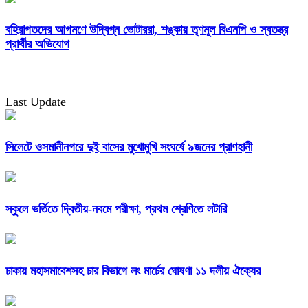
বহিরাগতদের আগমণে উদ্বিগ্ন ভোটাররা, শঙ্কায় তৃণমূল বিএনপি ও স্বতন্ত্র
প্রার্থীর অভিযোগ
Last Update
সিলেটে ওসমানীনগরে দুই বাসের মুখোমুখি সংঘর্ষে ৯জনের প্রাণহানী
স্কুলে ভর্তিতে দ্বিতীয়-নবমে পরীক্ষা, প্রথম শ্রেণিতে লটারি
ঢাকায় মহাসমাবেশসহ চার বিভাগে লং মার্চের ঘোষণা ১১ দলীয় ঐক্যের