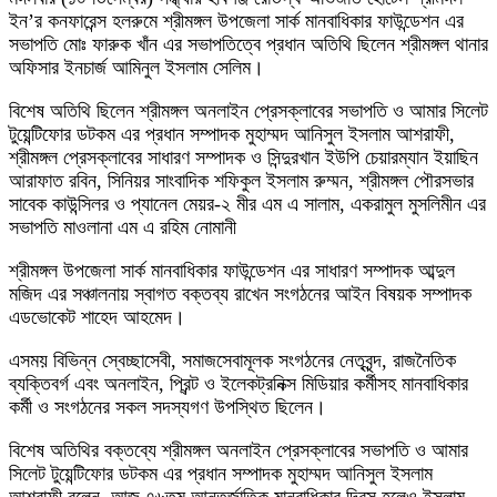
ইন’র কনফারেন্স হলরুমে শ্রীমঙ্গল উপজেলা সার্ক মানবাধিকার ফাউন্ডেশন এর
সভাপতি মোঃ ফারুক খাঁন এর সভাপতিত্বে প্রধান অতিথি ছিলেন শ্রীমঙ্গল থানার
অফিসার ইনচার্জ আমিনুল ইসলাম সেলিম।
বিশেষ অতিথি ছিলেন শ্রীমঙ্গল অনলাইন প্রেসক্লাবের সভাপতি ও আমার সিলেট
টুয়েন্টিফোর ডটকম এর প্রধান সম্পাদক মুহাম্মদ আনিসুল ইসলাম আশরাফী,
শ্রীমঙ্গল প্রেসক্লাবের সাধারণ সম্পাদক ও সিন্দুরখান ইউপি চেয়ারম্যান ইয়াছিন
আরাফাত রবিন, সিনিয়র সাংবাদিক শফিকুল ইসলাম রুম্মন, শ্রীমঙ্গল পৌরসভার
সাবেক কাউন্সিলর ও প্যানেল মেয়র-২ মীর এম এ সালাম, একরামুল মুসলিমীন এর
সভাপতি মাওলানা এম এ রহিম নোমানী
শ্রীমঙ্গল উপজেলা সার্ক মানবাধিকার ফাউন্ডেশন এর সাধারণ সম্পাদক আব্দুল
মজিদ এর সঞ্চালনায় স্বাগত বক্তব্য রাখেন সংগঠনের আইন বিষয়ক সম্পাদক
এডভোকেট শাহেদ আহমেদ।
এসময় বিভিন্ন স্বেচ্ছাসেবী, সমাজসেবামূলক সংগঠনের নেতৃবৃন্দ, রাজনৈতিক
ব্যক্তিবর্গ এবং অনলাইন, প্রিন্ট ও ইলেকট্রনিক্স মিডিয়ার কর্মীসহ মানবাধিকার
কর্মী ও সংগঠনের সকল সদস্যগণ উপস্থিত ছিলেন।
বিশেষ অতিথির বক্তব্যে শ্রীমঙ্গল অনলাইন প্রেসক্লাবের সভাপতি ও আমার
সিলেট টুয়েন্টিফোর ডটকম এর প্রধান সম্পাদক মুহাম্মদ আনিসুল ইসলাম