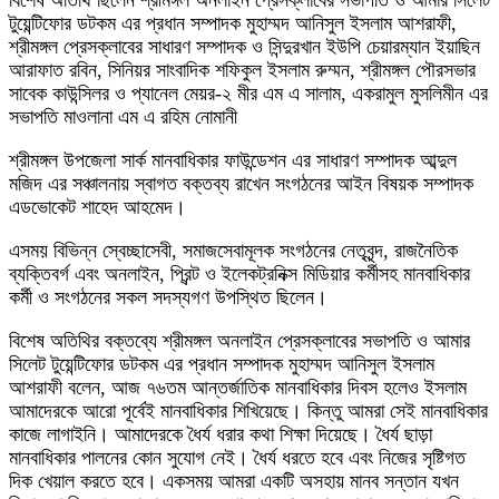
বিশেষ অতিথি ছিলেন শ্রীমঙ্গল অনলাইন প্রেসক্লাবের সভাপতি ও আমার সিলেট
টুয়েন্টিফোর ডটকম এর প্রধান সম্পাদক মুহাম্মদ আনিসুল ইসলাম আশরাফী,
শ্রীমঙ্গল প্রেসক্লাবের সাধারণ সম্পাদক ও সিন্দুরখান ইউপি চেয়ারম্যান ইয়াছিন
আরাফাত রবিন, সিনিয়র সাংবাদিক শফিকুল ইসলাম রুম্মন, শ্রীমঙ্গল পৌরসভার
সাবেক কাউন্সিলর ও প্যানেল মেয়র-২ মীর এম এ সালাম, একরামুল মুসলিমীন এর
সভাপতি মাওলানা এম এ রহিম নোমানী
শ্রীমঙ্গল উপজেলা সার্ক মানবাধিকার ফাউন্ডেশন এর সাধারণ সম্পাদক আব্দুল
মজিদ এর সঞ্চালনায় স্বাগত বক্তব্য রাখেন সংগঠনের আইন বিষয়ক সম্পাদক
এডভোকেট শাহেদ আহমেদ।
এসময় বিভিন্ন স্বেচ্ছাসেবী, সমাজসেবামূলক সংগঠনের নেতৃবৃন্দ, রাজনৈতিক
ব্যক্তিবর্গ এবং অনলাইন, প্রিন্ট ও ইলেকট্রনিক্স মিডিয়ার কর্মীসহ মানবাধিকার
কর্মী ও সংগঠনের সকল সদস্যগণ উপস্থিত ছিলেন।
বিশেষ অতিথির বক্তব্যে শ্রীমঙ্গল অনলাইন প্রেসক্লাবের সভাপতি ও আমার
সিলেট টুয়েন্টিফোর ডটকম এর প্রধান সম্পাদক মুহাম্মদ আনিসুল ইসলাম
আশরাফী বলেন, আজ ৭৬তম আন্তর্জাতিক মানবাধিকার দিবস হলেও ইসলাম
আমাদেরকে আরো পূর্বেই মানবাধিকার শিখিয়েছে। কিন্তু আমরা সেই মানবাধিকার
কাজে লাগাইনি। আমাদেরকে ধৈর্য ধরার কথা শিক্ষা দিয়েছে। ধৈর্য ছাড়া
মানবাধিকার পালনের কোন সুযোগ নেই। ধৈর্য ধরতে হবে এবং নিজের সৃষ্টিগত
দিক খেয়াল করতে হবে। একসময় আমরা একটি অসহায় মানব সন্তান যখন