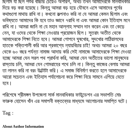
ছিলাম যা ছিল পশুর বাচ্চার চেয়েও অপারগ, অথচ তখন আমাদেরকে মানবাধিকার
দিয়ে বড় করা হয়েছে। কিন্তু আমরা বড় হয়ে যৌবনে এসে আমাদের পূর্বের
কথাগুলো মাথায় রাখি না। কখনো কল্পনাও করি না যে আমরা কেমন ছিলাম এবং
ভবিষ্যতে আমাদের কি হবে তাও জ্ঞানে ৭রাখি না এবং আমরা কোন ইতিহাস মনে
রাখি না। আমরা জানি না যে মহান আল্লাহ সম্মান দান করেন এবং তা কেড়ে
নেন, যা ওদের থেকে শিক্ষা নেওয়ার প্রয়োজন ছিল। সুতরাং অতীত থেকে
আমাদেরকে শিক্ষা নিতে হবে। আমরা গোপনে ঘুষখোর, সুদখোর লাঠিয়ালদের
হাতকে শক্তিশালী করি আর প্রকাশ্যে ন্যায়বিচার চাই! অথচ আমরা ২০ বছর
থেকে ৬০ বছর পর্যন্ত নামাজ আদায় করি সেই নামাজে আমাদেরকে শিক্ষা দেওয়া
হচ্ছে আমরা যেন সরল পথ প্রার্থনা করি, আমরা যেন অতীতের ভালো মানুষদের
রাস্তায় চলি, আমরা যেন গোমরাহের পথে চলি না। কিন্তু কাজের বেলায় আমরা
তা লালন করি না বরং উল্টোটা করি। এ সমাজ বিনির্মাণ করতে হলে আমাদেরকে
আরো সচেতন এবং ইতিহাস পর্যালোচনা করে শিক্ষা নিয়ে সামনে এগিয়ে যেতে
হবে।
পরিশেষে শ্রীমঙ্গল উপজেলা সার্ক মানবাধিকার ফাউন্ডেশন এর সভাপতি মোঃ
ফারুক হোসেন খাঁন এর সমাপনী বক্তব্যের মাধ্যমে আলোচনার সমাপ্তি ঘটে।
Tag :
About Author Information