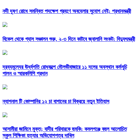
নদী দূষণ রোধে সমন্বিত পদক্ষেপ গ্রহণে অবহেলার সুযোগ নেই: প্রধানমন্ত্রী
বিকেল থেকে গ্যাস সঞ্চালন শুরু, ২-৩ দিনে কাটবে জ্বালানি সংকট: বিদ্যুৎমন্ত্রী
দ্রব্যমূল্যের ঊর্ধ্বগতি রোধকল্পে মৌলভীবাজারে ১১ দলের অবস্থান কর্মসূচি
পালন ও স্মারকলিপি প্রদান
ন্যাশনাল টি কোম্পানির ১২ চা বাগানের চা বিক্রয়ে নতুন ইতিহাস
আসামীরা জামিনে মুক্ত; বাদীর পরিবারকে হুমকি: কমলগঞ্জে বহুল আলোচিত
স্কুল শিক্ষিকা হত্যার অভিযোগপত্র দাখিল