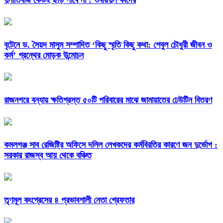
দুর্নীতিবাজ কেউই ছাড় পাবে না : ওবায়দুল কাদের
বৃটেনে ড. সৈয়দ মাসুম সম্পাদিত ‘কিছু স্মৃতি কিছু কথা: শেবুল চৌধুরী জীবন ও
কর্ম’ গ্রন্থের মোড়ক উন্মোচন
রাজনগরে বন্যায় ক্ষতিগ্রস্ত ৫০টি পরিবারের মাঝে জামায়াতের ঢেউটিন বিতরণ
কমলগঞ্জ সাব রেজিষ্ট্রি অফিসে দলিল লেখকদের কর্মবিরতির কারণে জন দুর্ভোগ :
সরকার রাজস্ব আয় থেকে বঞ্চিত
তৃণমূল কংগ্রেসের ৪ প্রভাবশালী নেতা গ্রেফতার