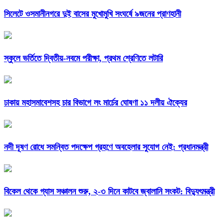
সিলেটে ওসমানীনগরে দুই বাসের মুখোমুখি সংঘর্ষে ৯জনের প্রাণহানী
স্কুলে ভর্তিতে দ্বিতীয়-নবমে পরীক্ষা, প্রথম শ্রেণিতে লটারি
ঢাকায় মহাসমাবেশসহ চার বিভাগে লং মার্চের ঘোষণা ১১ দলীয় ঐক্যের
নদী দূষণ রোধে সমন্বিত পদক্ষেপ গ্রহণে অবহেলার সুযোগ নেই: প্রধানমন্ত্রী
বিকেল থেকে গ্যাস সঞ্চালন শুরু, ২-৩ দিনে কাটবে জ্বালানি সংকট: বিদ্যুৎমন্ত্রী