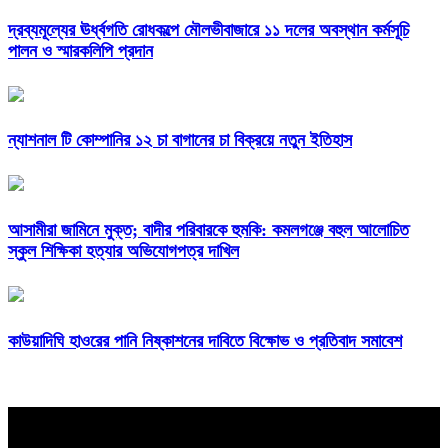
দ্রব্যমূল্যের ঊর্ধ্বগতি রোধকল্পে মৌলভীবাজারে ১১ দলের অবস্থান কর্মসূচি
পালন ও স্মারকলিপি প্রদান
ন্যাশনাল টি কোম্পানির ১২ চা বাগানের চা বিক্রয়ে নতুন ইতিহাস
আসামীরা জামিনে মুক্ত; বাদীর পরিবারকে হুমকি: কমলগঞ্জে বহুল আলোচিত
স্কুল শিক্ষিকা হত্যার অভিযোগপত্র দাখিল
কাউয়াদিঘি হাওরের পানি নিষ্কাশনের দাবিতে বিক্ষোভ ও প্রতিবাদ সমাবেশ