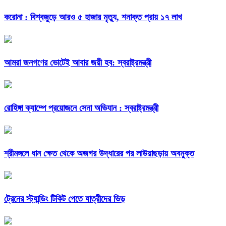
করোনা : বিশ্বজুড়ে আরও ৫ হাজার মৃত্যু, শনাক্ত প্রায় ১৭ লাখ
আমরা জনগণের ভোটেই আবার জয়ী হব: স্বরাষ্ট্রমন্ত্রী
রোহিঙ্গা ক্যাম্পে প্রয়োজনে সেনা অভিযান : স্বরাষ্ট্রমন্ত্রী
শ্রীমঙ্গলে ধান ক্ষেত থেকে অজগর উদ্ধারের পর লাউয়াছড়ায় অবমুক্ত
ট্রেনের স্ট্যান্ডিং টিকিট পেতে যাত্রীদের ভিড়