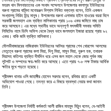
সোমবার (২৬ ডিসেম্বর) বিকালে শ্রীমঙ্গল প্রেসক্লাবের বিপুল রঞ্জন চৌধুরী ও
মহরম খান মিলনায়তনের এক সংবাদ সম্মেলনে উপজেলার কালাপুর ইউনিয়নের
বরুনা গ্রামের বাসিন্দা মনোরঞ্জন বিশ্বাস লিখিত বক্তব্য বলেন, তিনি একজন
সংখ্যালঘু নিরিহ হিন্দু মানুষ। উপজেলার বরুনা এলাকার হাইল হাওরের বয়রা বিলে
সরকারী জলমহাল এবং ব্যক্তি মালিকানায় প্রায় ১০৬ একর জমিতে মাছ চাষ
করে আসছেন। এর মধ্যে স্থানীয় ভাবে অন্নপূর্ণা মৎসজীবী সমবায় সমিতি
লিমিটেড নামে ডিসি অফিস থেকে বৈধ্য ভাবে জলমহাল ইজারা রয়েছে প্রায় ৯২
একর। বাকি জমি ব্যক্তি মালিকানা।
মৌলভীবাজাররের নাজিরাবাদ ইউনিয়নের আটঘর গ্রামের শেখ খোরশেদ আলমের
নেতৃত্বে বরুনা গ্রামের কলা মিয়া, দিলু মিয়া, মামুন মিয়া, নুরুল হক, তবারক
মিয়াসহ কতিপয় ব্যক্তি দীর্ঘদিন ধরে এসব জল মহাল থেকে জোর পূর্বক মাছ
লুটপাট ও সম্পদের ক্ষয়-ক্ষতি করে আসছে। এতে প্রায় ৭-৮ লক্ষ টাকার আর্থিক
ক্ষতির মুখে পড়তে হয়েছে।
শ্রীমঙ্গল থানার ওসি জাহাঙ্গীর হোসেন সরদার বলেন, রবিবার রাতে একটি
অভিযোগ পাওয়া গেছে। তদন্ত করে এ বিষয়ে ব্যবস্থা নেয়ার কথা জানান
তিনি।
শ্রীমঙ্গল উপজেলা নির্বাহী কর্মকর্তা আলী রাজিব মাহমুদ মিঠুন বলেন, বে-আইনী