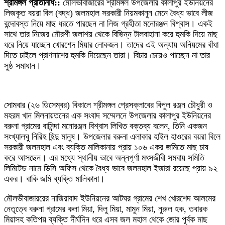
শ্রীমঙ্গল প্রতিনিধি::
মৌলভীবাজারের শ্রীমঙ্গল উপজেলার কালাপুর ইউনিয়নের
লিজকৃত বয়রা বিল (বদ্ধ) জলমহাল সরকারী নিয়মকানুন মেনে বৈধ্য ভাবে লীজ
বন্দোবস্ত নিয়ে মাছ ধরতে পারছেন না লিজ গ্রহীতা মনোরঞ্জন বিশ্বাস। একই
সাথে তার নিজের মৌরশী জলাশয় থেকে বিভিন্ন টালবাহানা করে হুমকি দিয়ে মাছ
ধরে নিয়ে যাচ্ছেন খোরশেদ মিয়ার লোকজন। তাদের এই অন্যায় অনিয়মের বাঁধা
দিতে চাইলে প্রাণনাশের হুমকি দিয়েছেন তারা। বিচার চেয়েও পাচ্ছেন না তার
সুষ্ঠ সমাধান।
সোমবার (২৬ ডিসেম্বর) বিকালে শ্রীমঙ্গল প্রেসক্লাবের বিপুল রঞ্জন চৌধুরী ও
মহরম খান মিলনায়তনের এক সংবাদ সম্মেলনে উপজেলার কালাপুর ইউনিয়নের
বরুনা গ্রামের বাসিন্দা মনোরঞ্জন বিশ্বাস লিখিত বক্তব্য বলেন, তিনি একজন
সংখ্যালঘু নিরিহ হিন্দু মানুষ। উপজেলার বরুনা এলাকার হাইল হাওরের বয়রা বিলে
সরকারী জলমহাল এবং ব্যক্তি মালিকানায় প্রায় ১০৬ একর জমিতে মাছ চাষ
করে আসছেন। এর মধ্যে স্থানীয় ভাবে অন্নপূর্ণা মৎসজীবী সমবায় সমিতি
লিমিটেড নামে ডিসি অফিস থেকে বৈধ্য ভাবে জলমহাল ইজারা রয়েছে প্রায় ৯২
একর। বাকি জমি ব্যক্তি মালিকানা।
মৌলভীবাজাররের নাজিরাবাদ ইউনিয়নের আটঘর গ্রামের শেখ খোরশেদ আলমের
নেতৃত্বে বরুনা গ্রামের কলা মিয়া, দিলু মিয়া, মামুন মিয়া, নুরুল হক, তবারক
মিয়াসহ কতিপয় ব্যক্তি দীর্ঘদিন ধরে এসব জল মহাল থেকে জোর পূর্বক মাছ