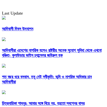
Last Update
আদিবাসী দিবস উদযাপন
আদিবাসীরা এদেশের নাগরিক হলেও রাষ্ট্রীয় অনেক সুযোগ সুবিধা থেকে এখনো
বঞ্চিত- কুলাউড়ায় ভাইস চ্যান্সেলর জহিরুল হক
শত বছর ধরে বসবাস, তবু নেই স্বীকৃতি: ভূমি ও নাগরিক অধিকার চান
আদিবাসীরা
চিত্রনায়িকা শাবনূর: আমার সঙ্গে বিয়ে নয়, হয়তো স্বপ্নের বাসর