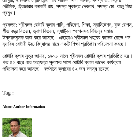
চৌধুরী, ইনকামিং প্রেসিডেন্ট শাহ আরিফ আলী নাসিম, সদস্য ডা. বিনেন্দু
ভৌমিক, ট্রেজারার বনমালী রায়, সদস্য সুকান্ত দেবনাথ, সদস্য মো. বাচ্চু মিয়া
প্রমুখ।
প্রসঙ্গত: শ্রীমঙ্গল রোটারি ক্লাব পানি, পরিবেশ, শিক্ষা, স্যানিটেশন, বৃক্ষ রোপন,
শীত বস্ত্র বিতরন, ত্রাণ বিতরন, ল্যাট্রিন স্হাপনসহ বিভিন্ন সমাজ
উন্নয়নমুলক কাজ করে আসছে। এছাড়াও শ্রীমঙ্গল শহরের কলেজ রোডে পল
হ্যারিস রোটারী উচ্চ বিদ্যালয় নামে একটি শিক্ষা প্রতিষ্ঠান পরিচালনা করছে।
রোটারি ক্লাব সুত্র জানায়, ১৯৭৮ সালে শ্রীমঙ্গল রোটারি ক্লাব প্রতিষ্ঠিত হয়।
গত ৪৫ বছর ধরে অত্যন্ত সুনামের সাথে রোটারি ক্লাব তাদের কার্যক্রম
পরিচালনা করে আসছে। বর্তমানে ক্লাবের ৪২ জন সদস্য রয়েছে।
Tag :
About Author Information