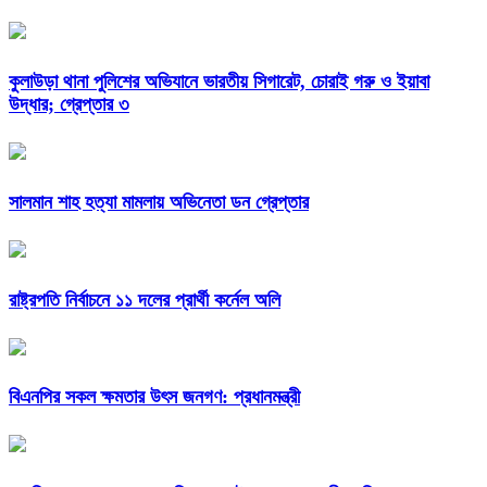
কুলাউড়া থানা পুলিশের অভিযানে ভারতীয় সিগারেট, চোরাই গরু ও ইয়াবা
উদ্ধার; গ্রেপ্তার ৩
সালমান শাহ হত্যা মামলায় অভিনেতা ডন গ্রেপ্তার
রাষ্ট্রপতি নির্বাচনে ১১ দলের প্রার্থী কর্নেল অলি
বিএনপির সকল ক্ষমতার উৎস জনগণ: প্রধানমন্ত্রী