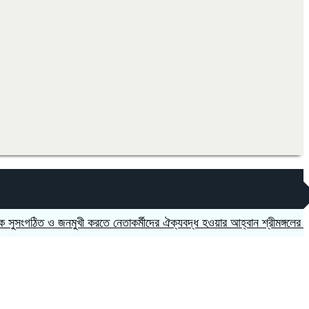
িত ও জনমুখী করতে নেতাকর্মীদের ঐক্যবদ্ধ হওয়ার আহ্বান শ্রীমঙ্গলের এমপি মুজ