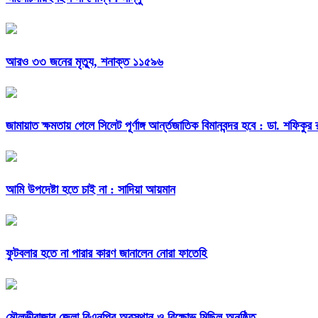
আরও ৩৩ জনের মৃত্যু, শনাক্ত ১১৫৯৬
জামায়াত ক্ষমতায় গেলে সিলেট পূর্ণাঙ্গ আর্ন্তজাতিক বিমানবন্দর হবে : ডা. শফিকুর
আমি উপদেষ্টা হতে চাই না : সাদিয়া আয়মান
ফুটবলার হতে না পারার কারণ জানালেন নোরা ফাতেহি
মৌলভীবাজার জেলা বিএনপির অবস্থান ও বিক্ষোভ মিছিল অনুষ্ঠিত