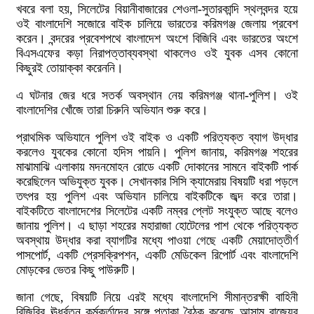
খবরে বলা হয়, সিলেটের বিয়ানীবাজারের শেওলা-সুতারকান্দি স্থলবন্দর হয়ে
ওই বাংলাদেশি সজোরে বাইক চালিয়ে ভারতের করিমগঞ্জ জেলায় প্রবেশ
করেন। বন্দরের প্রবেশপথে বাংলাদেশ অংশে বিজিবি এবং ভারতের অংশে
বিএসএফের কড়া নিরাপত্তাব্যবস্থা থাকলেও ওই যুবক এসব কোনো
কিছুরই তোয়াক্কা করেননি।
এ ঘটনার জের ধরে সতর্ক অবস্থান নেয় করিমগঞ্জ থানা-পুলিশ। ওই
বাংলাদেশির খোঁজে তারা চিরুনি অভিযান শুরু করে।
প্রাথমিক অভিযানে পুলিশ ওই বাইক ও একটি পরিত্যক্ত ব্যাগ উদ্ধার
করলেও যুবকের কোনো হদিস পায়নি। পুলিশ জানায়, করিমগঞ্জ শহরের
মাঝামাঝি এলাকায় মদনমোহন রোডে একটি দোকানের সামনে বাইকটি পার্ক
করেছিলেন অভিযুক্ত যুবক। সেখানকার সিসি ক্যামেরায় বিষয়টি ধরা পড়লে
তৎপর হয় পুলিশ এবং অভিযান চালিয়ে বাইকটিকে জব্দ করে তারা।
বাইকটিতে বাংলাদেশের সিলেটের একটি নম্বর প্লেট সংযুক্ত আছে বলেও
জানায় পুলিশ। এ ছাড়া শহরের মহারাজা হোটেলের পাশ থেকে পরিত্যক্ত
অবস্থায় উদ্ধার করা ব্যাগটির মধ্যে পাওয়া গেছে একটি মেয়াদোত্তীর্ণ
পাসপোর্ট, একটি প্রেসক্রিপশন, একটি মেডিকেল রিপোর্ট এবং বাংলাদেশি
মোড়কের ভেতর কিছু পাউরুটি।
জানা গেছে, বিষয়টি নিয়ে এরই মধ্যে বাংলাদেশি সীমান্তরক্ষী বাহিনী
বিজিবির ঊর্ধ্বতন কর্মকর্তাদের সঙ্গে পতাকা বৈঠক করেছে আসাম রাজ্যের