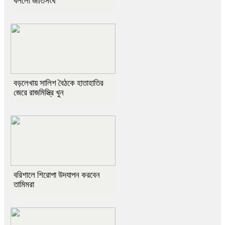
বললো জাতিসংঘ
বড়লেখায় সালিশ বৈঠকে হাতাহাতির
জেরে রাজমিস্ত্রি খুন
বরিশালে শিরোপা উদযাপন করবেন
তামিমরা