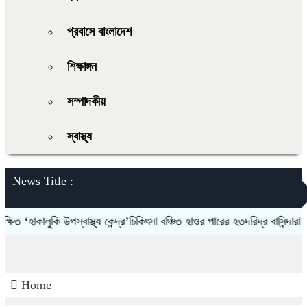
প্রবাসে বাংলাদেশ
শিক্ষাঙ্গন
সম্পাদকীয়
স্বাস্থ্য
News Title :
হাকালুকি উপস্বাস্থ্য কেন্দ্র’চিকিৎসা বঞ্চিত হাওর পারের হতদরিদ্র বাসিন্দারা
দল
Home