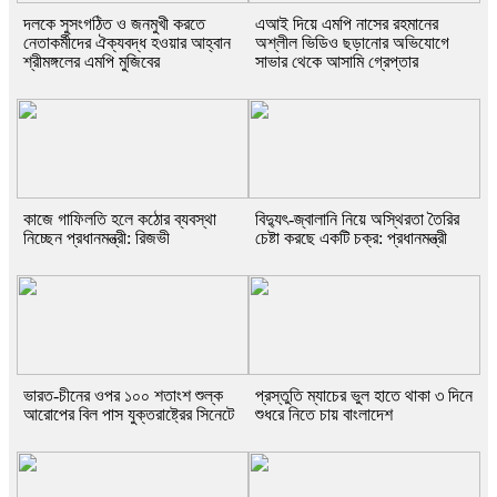
দলকে সুসংগঠিত ও জনমুখী করতে
এআই দিয়ে এমপি নাসের রহমানের
নেতাকর্মীদের ঐক্যবদ্ধ হওয়ার আহ্বান
অশ্লীল ভিডিও ছড়ানোর অভিযোগে
শ্রীমঙ্গলের এমপি মুজিবের
সাভার থেকে আসামি গ্রেপ্তার
কাজে গাফিলতি হলে কঠোর ব্যবস্থা
বিদ্যুৎ-জ্বালানি নিয়ে অস্থিরতা তৈরির
নিচ্ছেন প্রধানমন্ত্রী: রিজভী
চেষ্টা করছে একটি চক্র: প্রধানমন্ত্রী
ভারত-চীনের ওপর ১০০ শতাংশ শুল্ক
প্রস্তুতি ম্যাচের ভুল হাতে থাকা ৩ দিনে
আরোপের বিল পাস যুক্তরাষ্ট্রের সিনেটে
শুধরে নিতে চায় বাংলাদেশ