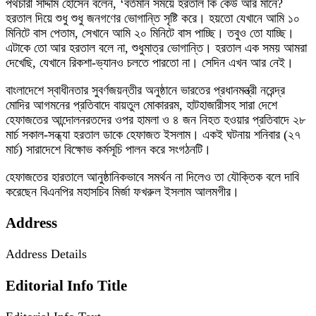
পথচারী সাদ্দাম হোসেন বলেন, ‘বর্তমান সময়ে হরতাল কি কেউ আর মানে?
হরতাল দিয়ে শুধু শুধু জনগণের ভোগান্তি সৃষ্টি করে। হয়তো যেখানে আমি ১০
মিনিটে বাস পেতাম, সেখানে আমি ২০ মিনিটে বাস পাচ্ছি। তবুও তো যাচ্ছি।
এটাকে তো আর হরতাল বলে না, শুধুমাত্র ভোগান্তি। হরতাল এক সময় আমরা
দেখেছি, যেখানে রিকশা-ভ্যানও চলতে পারতো না। সেদিন এখন আর নেই।
বাংলাদেশে স্বাধীনতার সুবর্ণজয়ন্তীর অনুষ্ঠানে ভারতের প্রধানমন্ত্রী নরেন্দ্র
মোদির আগমনের প্রতিবাদে বায়তুল মোকাররম, হাটহাজারীসহ সারা দেশে
হেফাজতের আন্দোলনরতদের ওপর হামলা ও ৪ জন নিহত হওয়ার প্রতিবাদে ২৮
মার্চ সকাল-সন্ধ্যা হরতাল ডাকে হেফাজত ইসলাম। একই ঘটনায় শনিবার (২৭
মার্চ) সারাদেশে বিক্ষোভ কর্মসূচি পালন করে সংগঠনটি।
হেফাজতের হারতালে আনুষ্ঠানিকভাবে সমর্থন না দিলেও তা যৌক্তিক বলে দাবি
করেছেন বিএনপির মহাসচিব মির্জা ফখরুল ইসলাম আলমগীর।
Address
Address Details
Editorial Info Title