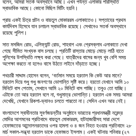
বলেন, আমরা সতর্ক অবস্থানে আছি। এখন পর্যন্ত এলাকার পরিস্থিতি
স্বাভাবিক আছে। কোনো মিছিল মিটিং হয়নি।
প্রায় একই চিত্র পল্টন ও বায়তুল মোকাররম এলাকাতেও। সপ্তাহের প্রথম
কার্যদিবস হিসেবে যান চলাচল স্বাভাবিক রয়েছে। সেখানেও সতর্ক অবস্থানে
রয়েছে পুলিশ।
সাত মসজিদ রোড, এলিফ্যান্ট রোড, শাহবাগ এবং প্রেসক্লাব এলাকাতে দেখা
গেছে সীমিত সংখ্যক বাস চলছে। প্রতিটি রাস্তার মোড়ে মোড়ে লাঠি হাতে
পুলিশের উপস্থিতি লক্ষ্য করা গেছে। যাত্রীদের বাসের জন্য খুব বেশি সময়
অপেক্ষা করতে না হলেও বাসে উঠতে লাইনে দাঁড়াতে হচ্ছে।
পথচারী সাদ্দাম হোসেন বলেন, ‘বর্তমান সময়ে হরতাল কি কেউ আর মানে?
হরতাল দিয়ে শুধু শুধু জনগণের ভোগান্তি সৃষ্টি করে। হয়তো যেখানে আমি ১০
মিনিটে বাস পেতাম, সেখানে আমি ২০ মিনিটে বাস পাচ্ছি। তবুও তো যাচ্ছি।
এটাকে তো আর হরতাল বলে না, শুধুমাত্র ভোগান্তি। হরতাল এক সময় আমরা
দেখেছি, যেখানে রিকশা-ভ্যানও চলতে পারতো না। সেদিন এখন আর নেই।
বাংলাদেশে স্বাধীনতার সুবর্ণজয়ন্তীর অনুষ্ঠানে ভারতের প্রধানমন্ত্রী নরেন্দ্র
মোদির আগমনের প্রতিবাদে বায়তুল মোকাররম, হাটহাজারীসহ সারা দেশে
হেফাজতের আন্দোলনরতদের ওপর হামলা ও ৪ জন নিহত হওয়ার প্রতিবাদে ২৮
মার্চ সকাল-সন্ধ্যা হরতাল ডাকে হেফাজত ইসলাম। একই ঘটনায় শনিবার (২৭