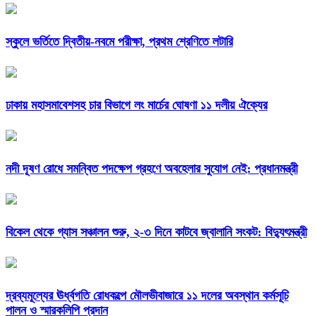
স্কুলে ভর্তিতে দ্বিতীয়-নবমে পরীক্ষা, প্রথম শ্রেণিতে লটারি
ঢাকায় মহাসমাবেশসহ চার বিভাগে লং মার্চের ঘোষণা ১১ দলীয় ঐক্যের
নদী দূষণ রোধে সমন্বিত পদক্ষেপ গ্রহণে অবহেলার সুযোগ নেই: প্রধানমন্ত্রী
বিকেল থেকে গ্যাস সঞ্চালন শুরু, ২-৩ দিনে কাটবে জ্বালানি সংকট: বিদ্যুৎমন্ত্রী
দ্রব্যমূল্যের ঊর্ধ্বগতি রোধকল্পে মৌলভীবাজারে ১১ দলের অবস্থান কর্মসূচি
পালন ও স্মারকলিপি প্রদান