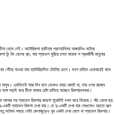
টনা থেমে নেই। অটোরিকশা দুর্ঘটনায় প্রাণহানিসহ অঙ্গহানিও ঘটেছে
টুং টাং বেলের শব্দ, যার প্যাডেল ঘুরিয়ে চলত কয়েক শ শ্রমজীবী মানুষের
যে পৌঁছে যাওয়া যায় ব্যাটারিচালিত টোটোয় চেপে। ফলে চাহিদা একেবারেই কমে
াগ মানুষ। এমনিতেই সারা দিন বসে থেকেও ভাড়া জোটে না, তার ওপর রাজ্যে
্গে লড়াই করে টিকে থাকার চেষ্টা চালিয়ে যাচ্ছেন রিকশাচালকরা।
কশা আসার পর প্যাডেল রিকশার জায়গা পুরোটাই দখল করে নিয়েছে। পাঁচ থেকে ছয়
ু-একটি প্যাডেল রিকশা দেখা যায়। যে দু-একটি দেখা যায় সেগুলোও হয়তো অল্প
ু বর্তমান সময়ে গোটা জেলাজুড়েও খুব একটা দেখা মেলে না প্যাডেল রিকশার।