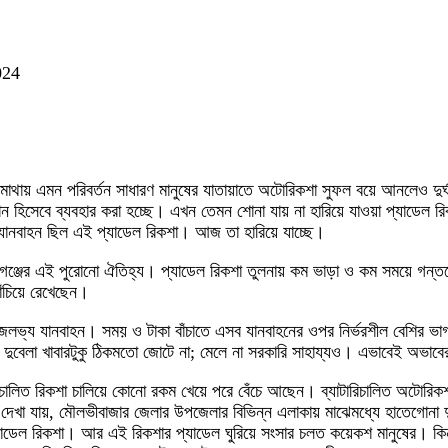
024
 মাথায় এমন পরিবর্তন সাধারণ মানুষের যাতায়াতে অটোরিকশা সুফল বয়ে আনলেও দুর্ঘ
সেবে ব্যবহার করা হচ্ছে। এখন তেমন শোনা যায় না হারিয়ে যাওয়া প্যাডেল রিকশা 
ানবাহন ছিল এই প্যাডেল রিকশা। আজ তা হারিয়ে যাচ্ছে।
গঞ্জের এই পুরোনো ঐতিহ্য। প্যাডেল রিকশা তুলনায় কম ভাড়া ও কম সময়ে গন্তব্
ঁচিয়ে রেখেছেন।
হজলভ্য যানবাহন। সময় ও টাকা বাঁচাতে এসব যানবাহনের ওপর নির্ভরশীল বেশির ভ
বেলা খাবারটুকু ঠিকমতো জোটে না; মেলে না সরকারি সাহায্যও। এভাবেই অভাবের সঙ
িচালিত রিকশা চালিয়ে কোনো রকম খেয়ে পরে বেঁচে আছেন। ব্যাটারিচালিত অটোরি
েখা যায়, মৌলভীবাজার জেলার উপজেলার বিভিন্ন এলাকায় মাঝেমধ্যে হাতেগোনা দ
ডেল রিকশা। আর এই রিকশার প্যাডেল ঘুরিয়ে সংসার চলত কয়েকশ মানুষের। কিন্ত