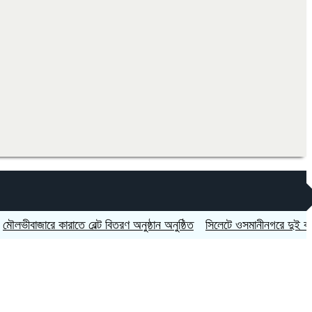
জারে কারাতে বেল্ট বিতরণ অনুষ্ঠান অনুষ্ঠিত
সিলেটে ওসমানীনগরে দুই বাসের মুখোম