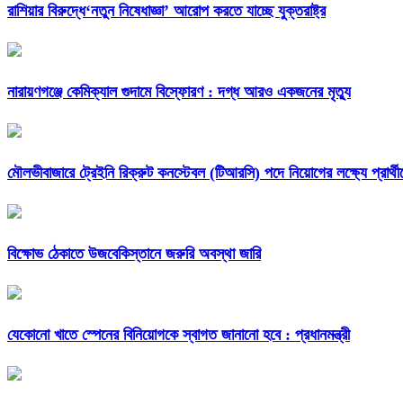
রাশিয়ার বিরুদ্ধে‘নতুন নিষেধাজ্ঞা’ আরোপ করতে যাচ্ছে যুক্তরাষ্ট্র
নারায়ণগঞ্জে কেমিক্যাল গুদামে বিস্ফোরণ : দগ্ধ আরও একজনের মৃত্যু
মৌলভীবাজারে ট্রেইনি রিক্রুট কনস্টেবল (টিআরসি) পদে নিয়োগের লক্ষ্যে প্রার
বিক্ষোভ ঠেকাতে উজবেকিস্তানে জরুরি অবস্থা জারি
যেকোনো খাতে স্পেনের বিনিয়োগকে স্বাগত জানানো হবে : প্রধানমন্ত্রী