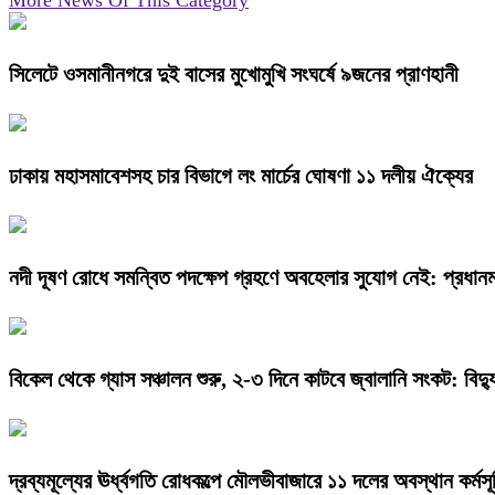
More News Of This Category
সিলেটে ওসমানীনগরে দুই বাসের মুখোমুখি সংঘর্ষে ৯জনের প্রাণহানী
ঢাকায় মহাসমাবেশসহ চার বিভাগে লং মার্চের ঘোষণা ১১ দলীয় ঐক্যের
নদী দূষণ রোধে সমন্বিত পদক্ষেপ গ্রহণে অবহেলার সুযোগ নেই: প্রধানমন্
বিকেল থেকে গ্যাস সঞ্চালন শুরু, ২-৩ দিনে কাটবে জ্বালানি সংকট: বিদ্যুৎ
দ্রব্যমূল্যের ঊর্ধ্বগতি রোধকল্পে মৌলভীবাজারে ১১ দলের অবস্থান কর্মসূ