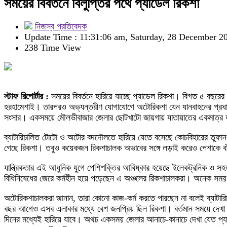
সময়ের বিবর্তনে বিলুপ্তির পথে প্যাডেল রিকশা
নিজস্ব প্রতিবেদক
Update Time : 11:31:06 am, Saturday, 28 December 2
238 Time View
স্টাফ রিপোর্টার :
সময়ের বিবর্তনে হারিয়ে যাচ্ছে প্যাডেল রিকশা। বিগত ৫ বছরের
হরহামেশাই। তারপরও অভ্যন্তরীণ যোগাযোগে অটোরিকশা যেন যানবাহনের প্রধান হি
সংসার। একসময়ে মৌলভীবাজার জেলার ছোটখাটো জায়গায় যাতায়াতের একমাত্র য
ব্যাটারিচালিত টোটো ও অটোর বদদৌলতে হারিয়ে যেতে বসেছে কোচবিহারের তুফান
গেছে রিকশা। তবুও কয়েকজন রিকশাচালক অভাবের সঙ্গে লড়াই করেও পেশাকে বা
যান্ত্রিকতার এই আধুনিক যুগে পেশিশক্তির আবিষ্কার হয়েছে ইলেকট্রনিক ও স
বিধিনিষেধের জেরে কর্মহীন হয়ে পড়েছেন এ অঞ্চলের রিকশাচালকরা। অনেক সময় দু
অটোরিকশাচালকরা জানান, তারা কোনো কাজ-কর্ম করতে পারছেন না বলেই ব্যাটার
বছর আগেও এসব এলাকার মধ্যে বেশ জনপ্রিয় ছিল রিকশা। বর্তমান সময়ে দেখা দ
দিনের মধ্যেই হারিয়ে যাবে। অথচ একসময় জেলার আনাচে-কানাচে দেখা যেত প্যা