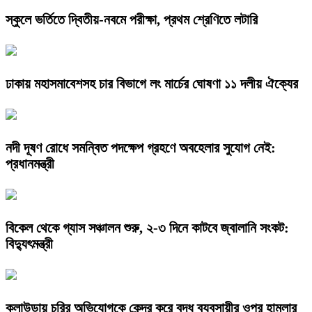
স্কুলে ভর্তিতে দ্বিতীয়-নবমে পরীক্ষা, প্রথম শ্রেণিতে লটারি
ঢাকায় মহাসমাবেশসহ চার বিভাগে লং মার্চের ঘোষণা ১১ দলীয় ঐক্যের
নদী দূষণ রোধে সমন্বিত পদক্ষেপ গ্রহণে অবহেলার সুযোগ নেই:
প্রধানমন্ত্রী
বিকেল থেকে গ্যাস সঞ্চালন শুরু, ২-৩ দিনে কাটবে জ্বালানি সংকট:
বিদ্যুৎমন্ত্রী
কুলাউড়ায় চুরির অভিযোগকে কেন্দ্র করে বৃদ্ধ ব্যবসায়ীর ওপর হামলার