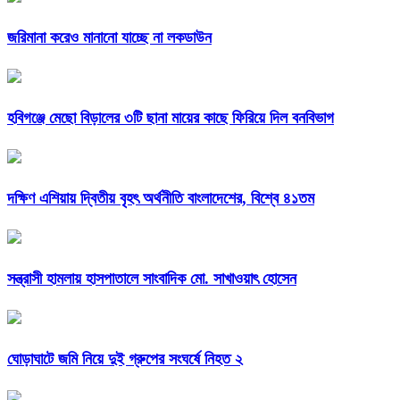
জরিমানা করেও মানানো যাচ্ছে না লকডাউন
হবিগঞ্জে মেছো বিড়ালের ৩টি ছানা মায়ের কাছে ফিরিয়ে দিল বনবিভাগ
দক্ষিণ এশিয়ায় দ্বিতীয় বৃহৎ অর্থনীতি বাংলাদেশের, বিশ্বে ৪১তম
সন্ত্রাসী হামলায় হাসপাতালে সাংবাদিক মো. সাখাওয়াৎ হোসেন
ঘোড়াঘাটে জমি নিয়ে দুই গ্রুপের সংঘর্ষে নিহত ২