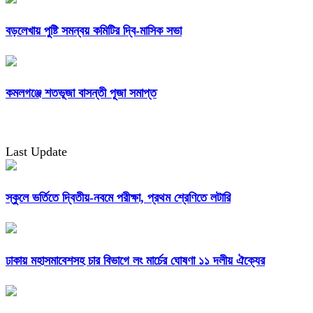
বড়লেখায় পুষ্টি সমন্বয় কমিটির দ্বি-মাসিক সভা
কমলগঞ্জে শতভূজা বাসন্তী পূজা সমাপ্ত
Last Update
স্কুলে ভর্তিতে দ্বিতীয়-নবমে পরীক্ষা, প্রথম শ্রেণিতে লটারি
ঢাকায় মহাসমাবেশসহ চার বিভাগে লং মার্চের ঘোষণা ১১ দলীয় ঐক্যের