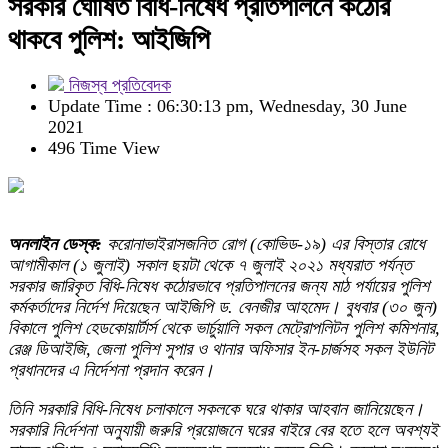
সরকার ঘোষিত বিধি-নিষেধ প্রতিপালনে কঠোর
থাকবে পুলিশ: আইজিপি
নিজস্ব প্রতিবেদক
Update Time : 06:30:13 pm, Wednesday, 30 June
2021
496 Time View
অনলাইন ডেস্ক:
করোনাভাইরাসজনিত রোগ (কোভিড-১৯) এর বিস্তার রোধে
আগামীকাল (১ জুলাই) সকাল ছয়টা থেকে ৭ জুলাই ২০২১ মধ্যরাত পর্যন্ত
সরকার জারিকৃত বিধি-নিষেধ কঠোরভাবে প্রতিপালনের জন্য মাঠ পর্যায়ের পুলিশ
কর্মকর্তাদের নির্দেশ দিয়েছেন আইজিপি ড. বেনজীর আহমেদ।
বুধবার (৩০ জুন)
বিকালে পুলিশ হেডকোয়ার্টার্স থেকে ভার্চুয়ালি সকল মেট্রোপলিটন পুলিশ কমিশনার,
রেঞ্জ ডিআইজি, জেলা পুলিশ সুপার ও থানার অফিসার ইন-চার্জসহ সকল ইউনিট
প্রধানদের এ নির্দেশনা প্রদান করেন।
তিনি সরকারি বিধি-নিষেধ চলাকালে সকলকে ঘরে থাকার আহবান জানিয়েছেন।
সরকা‌রি নি‌র্দেশনা অনুযায়ী জরুরি প্রয়োজনে ঘরের বাইরে বের হতে হলে অবশ্যই