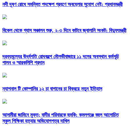
নদী দূষণ রোধে সমন্বিত পদক্ষেপ গ্রহণে অবহেলার সুযোগ নেই: প্রধানমন্ত্রী
বিকেল থেকে গ্যাস সঞ্চালন শুরু, ২-৩ দিনে কাটবে জ্বালানি সংকট: বিদ্যুৎমন্ত্রী
দ্রব্যমূল্যের ঊর্ধ্বগতি রোধকল্পে মৌলভীবাজারে ১১ দলের অবস্থান কর্মসূচি
পালন ও স্মারকলিপি প্রদান
ন্যাশনাল টি কোম্পানির ১২ চা বাগানের চা বিক্রয়ে নতুন ইতিহাস
আসামীরা জামিনে মুক্ত; বাদীর পরিবারকে হুমকি: কমলগঞ্জে বহুল আলোচিত
স্কুল শিক্ষিকা হত্যার অভিযোগপত্র দাখিল