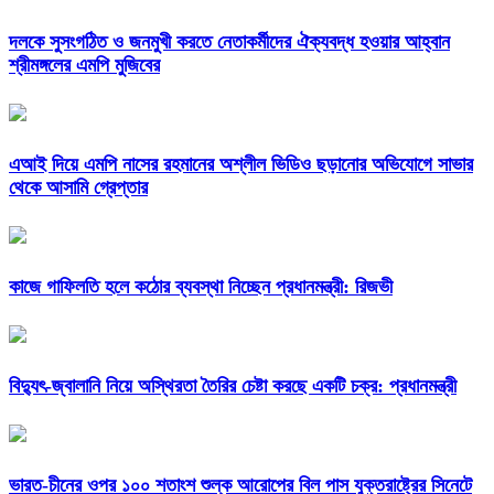
দলকে সুসংগঠিত ও জনমুখী করতে নেতাকর্মীদের ঐক্যবদ্ধ হওয়ার আহ্বান
শ্রীমঙ্গলের এমপি মুজিবের
এআই দিয়ে এমপি নাসের রহমানের অশ্লীল ভিডিও ছড়ানোর অভিযোগে সাভার
থেকে আসামি গ্রেপ্তার
কাজে গাফিলতি হলে কঠোর ব্যবস্থা নিচ্ছেন প্রধানমন্ত্রী: রিজভী
বিদ্যুৎ-জ্বালানি নিয়ে অস্থিরতা তৈরির চেষ্টা করছে একটি চক্র: প্রধানমন্ত্রী
ভারত-চীনের ওপর ১০০ শতাংশ শুল্ক আরোপের বিল পাস যুক্তরাষ্ট্রের সিনেটে