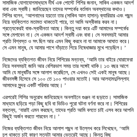
সামাজিক যোগাযোগমাধ্যমে দীর্ঘ এক পোস্টে শিশির জনান, সাকিব একজন আদর্শ
বাবা এবং স্বামী। জানিয়েছেন তাদের সম্পর্কের বর্তমান অবস্থানের কথাও।
শিশির বলেন, ‘আপনাদের হয়তো তার (সাকিব আল হাসান) ক্যারিয়ার এবং পছন্দ
নিয়ে ব্যক্তিগত মতামত থাকতেই পারে, তা আমি অস্বীকার করব না।
প্রত্যেকেরই বাক-স্বাধীনতা আছে। কিন্তু দয়া করে এটি আমাদের সম্পর্কের
সঙ্গে মেশাবেন না। সে একজন আদর্শ স্বামী এবং বাবা। সে সবসময়ই আমার
প্রতি বিশ্বস্ত ও সৎ ছিল আর এমন কিছু করবে না যা আমাকে আঘাত করে।
সে এমন মানুষ, যে আমার পাশে দাঁড়াতে গিয়ে নিষেধাজ্ঞার মুখে পড়েছিল। ’
নিজেদের ব্যক্তিগত জীবন নিয়ে শিশিরের মন্তব্য, ‘আমি তার বাইরে ঘোরাফেরা
নিয়ে সবসময়ই জানি আর বেশিরভাগ সময় তার সঙ্গেই থাকি। ১৩ বছর আগে
আমি যে মানুষটির সঙ্গে আলাপ করেছিলে, সে এখনও সেই একই মানুষ আছে।
জীবনসঙ্গী হিসেবে সে ১০০ তে ১০০ পাওয়ার মতোই। আর আলহামদুলিল্লাহ
আমাদের সুন্দর একটি পরিবার আছে। ’
এরপরেই শিশির অনুরোধ জানিয়েছেন অনলাইনে গুঞ্জন না ছড়াতে। সামাজিক
মাধ্যমে ছড়িয়ে পড়া কিছু ছবি বা ভিডিও পুরো ঘটনা বর্ণনা করে না। শিশিরের
বক্তব্য, ‘যারাই এমন করছেন, তাদের প্রতি আমি বলতে চাই এসব করে আপনি
কিছুই অর্জন করতে পারবেন না। ’
নিজের ব্যক্তিগত জীবন নিয়ে আলাপ পছন্দ না উল্লেখ করে লিখেছেন, ‘আমি
চুপ থাকতে চাই কারণ সত্যটা আমার ভেতরেই আছে। কিন্তু কিছু