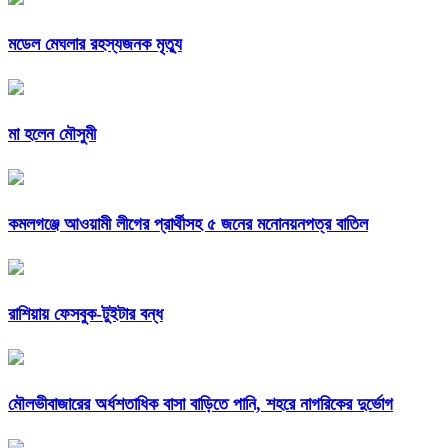
মডেল মেঘলার রহস্যজনক মৃত্যু
মা হলেন মৌসুমী
কমলগঞ্জে আওয়ামী লীগের প্রার্থীসহ ৫ জনের মনোনয়নপত্র বাতিল
রাশিয়ায় ফেসবুক-টুইটার বন্ধ
মৌলভীবাজারের অর্ধশতাধিক বাসা বাড়িতে পানি, শহরে নাগরিকের দুর্ভোগ