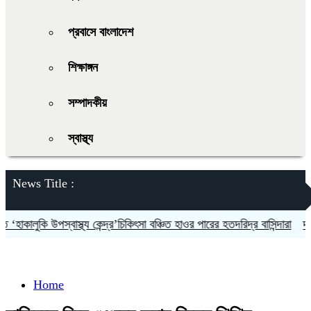
প্রবাসে বাংলাদেশ
শিক্ষাঙ্গন
সম্পাদকীয়
স্বাস্থ্য
News Title :
কালুকি উপস্বাস্থ্য কেন্দ্র’চিকিৎসা বঞ্চিত হাওর পারের হতদরিদ্র বাসিন্দারা
দলকে স
Home