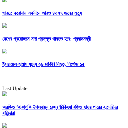
ভারতে করোনায় একদিনে আরও ৪০৭৭ জনের মৃত্যু
দেশের প্রয়োজনে সদা প্রস্তুত থাকতে হবে: প্রধানমন্ত্রী
ইসরায়েল-হামাস যুদ্ধে ২৯ মার্কিনি নিহত, নিখোঁজ ১৫
Last Update
অরক্ষিত ‘হাকালুকি উপস্বাস্থ্য কেন্দ্র’চিকিৎসা বঞ্চিত হাওর পারের হতদরিদ্র
বাসিন্দারা