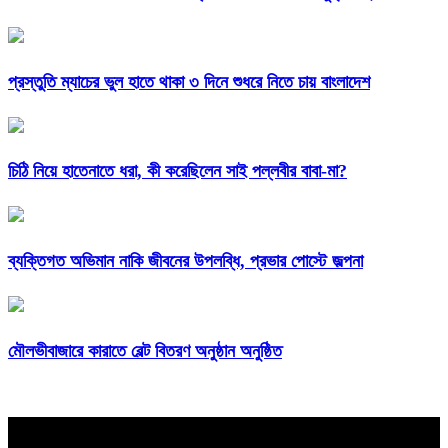
প্রস্তুতি ম্যাচের ভুল হাতে থাকা ৩ দিনে শুধরে নিতে চায় বাংলাদেশ
চিঠি নিয়ে হাতেনাতে ধরা, কী করেছিলেন সাই পল্লবীর বাবা-মা?
ব্যক্তিগত অভিমান নাকি জীবনের উপলব্ধি, প্রভার পোস্টে জল্পনা
মৌলভীবাজারে কারাতে বেল্ট বিতরণ অনুষ্ঠান অনুষ্ঠিত