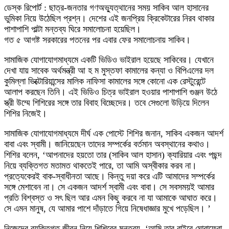
ডেস্ক রিপোর্ট : ছাত্র-জনতার গণঅভ্যুত্থানের সময় সাকিব আল হাসানের
ভুমিকা নিয়ে উঠেছিল প্রশ্ন। দেশের এই জনপ্রিয় ক্রিকেটারের নিরব থাকার
পাশাপাশি পাল্টা মন্তব্য ঘিরে সমালোচনা হয়েছিল।
গত ৫ আগষ্ট সরকারের পতনের পর এবার ফের সমালোচনায় সাকিব।
সামাজিক যোগাযোগমাধ্যমে একটি ভিডিও ভাইরাল হয়েছে সাকিবের। যেখানে
দেখা যায় সাবেক অর্থমন্ত্রী আ হ ম মুস্তফা কামালের কন্যা ও বিপিএলের দল
কুমিল্লা ভিক্টোরিয়ান্সের মালিক নাফিসা কামালের সঙ্গে কোনো এক রেস্টুরেন্টে
আলাপ করছেন তিনি। এই ভিডিও চিত্র ভাইরাল হওয়ার পাশাপাশি গুঞ্জন উঠে
স্ত্রী উম্মে শিশিরের সঙ্গে তার বিবাহ বিচ্ছেদের। তবে সেগুলো উড়িয়ে দিলেন
শিশির নিজেই।
সামাজিক যোগাযোগমাধ্যমে দীর্ঘ এক পোস্টে শিশির জনান, সাকিব একজন আদর্শ
বাবা এবং স্বামী। জানিয়েছেন তাদের সম্পর্কের বর্তমান অবস্থানের কথাও।
শিশির বলেন, ‘আপনাদের হয়তো তার (সাকিব আল হাসান) ক্যারিয়ার এবং পছন্দ
নিয়ে ব্যক্তিগত মতামত থাকতেই পারে, তা আমি অস্বীকার করব না।
প্রত্যেকেরই বাক-স্বাধীনতা আছে। কিন্তু দয়া করে এটি আমাদের সম্পর্কের
সঙ্গে মেশাবেন না। সে একজন আদর্শ স্বামী এবং বাবা। সে সবসময়ই আমার
প্রতি বিশ্বস্ত ও সৎ ছিল আর এমন কিছু করবে না যা আমাকে আঘাত করে।
সে এমন মানুষ, যে আমার পাশে দাঁড়াতে গিয়ে নিষেধাজ্ঞার মুখে পড়েছিল। ’
নিজেদের ব্যক্তিগত জীবন নিয়ে শিশিরের মন্তব্য, ‘আমি তার বাইরে ঘোরাফেরা