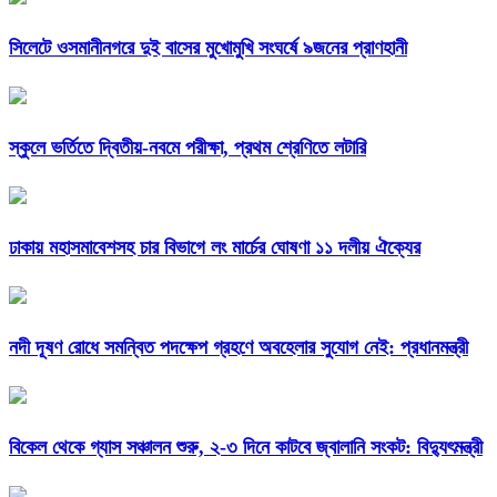
সিলেটে ওসমানীনগরে দুই বাসের মুখোমুখি সংঘর্ষে ৯জনের প্রাণহানী
স্কুলে ভর্তিতে দ্বিতীয়-নবমে পরীক্ষা, প্রথম শ্রেণিতে লটারি
ঢাকায় মহাসমাবেশসহ চার বিভাগে লং মার্চের ঘোষণা ১১ দলীয় ঐক্যের
নদী দূষণ রোধে সমন্বিত পদক্ষেপ গ্রহণে অবহেলার সুযোগ নেই: প্রধানমন্ত্রী
বিকেল থেকে গ্যাস সঞ্চালন শুরু, ২-৩ দিনে কাটবে জ্বালানি সংকট: বিদ্যুৎমন্ত্রী