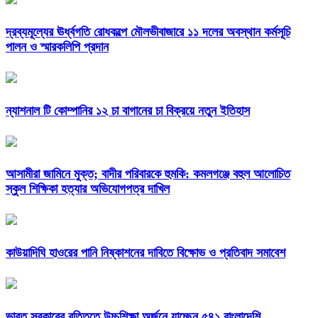
দ্রব্যমূল্যের ঊর্ধ্বগতি রোধকল্পে মৌলভীবাজারে ১১ দলের অবস্থান কর্মসূচি
পালন ও স্মারকলিপি প্রদান
ন্যাশনাল টি কোম্পানির ১২ চা বাগানের চা বিক্রয়ে নতুন ইতিহাস
আসামীরা জামিনে মুক্ত; বাদীর পরিবারকে হুমকি: কমলগঞ্জে বহুল আলোচিত
স্কুল শিক্ষিকা হত্যার অভিযোগপত্র দাখিল
কাউয়াদিঘি হাওরের পানি নিষ্কাশনের দাবিতে বিক্ষোভ ও প্রতিবাদ সমাবেশ
ভারত সরকারের বৃত্তিতে উচ্চশিক্ষা অর্জনে যাচ্ছেন ৫৪১ বাংলাদেশি