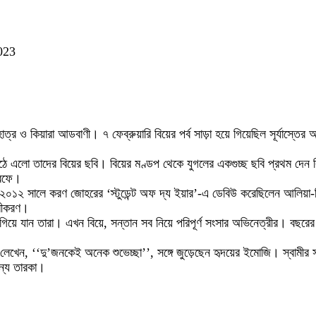
023
লহোত্র ও কিয়ারা আডবাণী। ৭ ফেব্রুয়ারি বিয়ের পর্ব সাড়া হয়ে গিয়েছিল সূর্যাস্তে
উঠে এলো তাদের বিয়ের ছবি। বিয়ের মণ্ডপ থেকে যুগলের একগুচ্ছ ছবি প্রথম দেন 
 তরফে।
 ২০১২ সালে করণ জোহরের ‘স্টুডেন্ট অফ দ্য ইয়ার’-এ ডেবিউ করেছিলেন আলিয়া-সিদ
সমীকরণ।
এগিয়ে যান তারা। এখন বিয়ে, সন্তান সব নিয়ে পরিপূর্ণ সংসার অভিনেত্রীর। বছরের
িয়া লেখেন, ‘‘দু’জনকেই অনেক শুভেচ্ছা’’, সঙ্গে জুড়েছেন হৃদয়ের ইমোজি। স্বাম
ান্য তারকা।