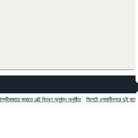
ে কারাতে বেল্ট বিতরণ অনুষ্ঠান অনুষ্ঠিত
সিলেটে ওসমানীনগরে দুই বাসের মুখোমুখি