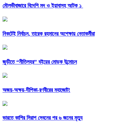
মৌলভীবাজারে বিদেশি মদ ও ইয়াবাসহ আটক ১
নিকটেই নির্বাচন, তারেক রহমানের অপেক্ষায় নেতাকর্মীরা
জুড়ীতে “নীতিলহর” বইয়ের মোড়ক উন্মোচন
অজয়-অক্ষয়-দীপিকা-রণবীরের মহাজোট!
ভারতে কাশির সিরাপ সেবনের পর ৬ জনের মৃত্যু