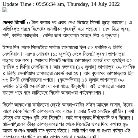
Update Time : 09:56:34 am, Thursday, 14 July 2022
ডেস্ক রিপোর্ট ::
টানা বন্যার পর এবার দেখা দিয়েছে সিলেট জুড়ে খরাতাপ। এ
অতিরিক্ত গরমে সিলেটের জনজীবন গৃহবন্ধী হয়ে পড়েছে। দেখা দিয়ে জ্বর,
সর্দি, কাশির প্রাদুর্ভাব। বেশির ভাগ আক্রান্ত হচ্ছেন শিশু ও বৃদ্ধারা।
ঈদের দিন থেকে সিলেটেতে সর্বোচ্চ তাপমাত্রা ছিল ৩৫ দশমিক ৩ ডিগ্রি
সেলসিয়াস। এরপর সোমবার (১১ জুলাই) থেকে সিলেটে ক্রমশ তাপমাত্রা
বাড়তে শুরু করে। সোমবার সিলেটে সর্বোচ্চ তাপমাত্রা রেকর্ড করা হয়েছিল ৩৫
দশমিক ৫ ডিগ্রি সেলসিয়াস। আর মঙ্গলবার (১২ জুলাই) তাপমাত্রা ৩৬ দশমিক
৪ ডিগ্রি সেলসিয়াস তাপমাত্রা রেকর্ড করা হয়। আর বুধবারের তাপমাত্রাও ছিল
৩৬ ডিগ্রী সেলসিয়াসের ওপরে। (বৃহস্পতিবার) ১৪ জুলাই তাপমাত্রা ৩৬
দশমিক ৬ডিগ্রী সেলসিয়াস যা বলা যাচ্ছে উর্ধ্বমূখী। এই তাপমাত্রা আরও
বাড়তে পারে বলে জানিয়েছে সিলেট আবহাওয়া পর্যবেক্ষণাগার।
সিলেট আবহাওয়া কার্যালয়ের জ্যেষ্ঠ আবহাওয়াবিদ সাঈদ আহমদ জানান, ঈদের
আগে থেকে সিলেটে তাপপ্রবাহ বয়ে যাচ্ছে। এবার ঈদও কেটেছে বৃষ্টিহীন। বর্ষা
মৌসুম শুরু হলেও বৃষ্টি নেই সিলেটে। তাই তাপপ্রবাহ দীর্ঘমেয়াদি রূপ নিয়েছে।
মার্চ-এপ্রিলের তীব্র তাপপ্রবাহের পর থেকে সিলেটের ওপর দিয়ে কখনও মৃদু
আবার কখনও মাঝারি তাপপ্রবাহ বইছে। ভারী বর্ষণ শুরু না হওয়া পর্যন্ত এই
তাপপ্রবাহ প্রশমিত হওয়ার আপত কোনো সম্ভাবনা নেই।