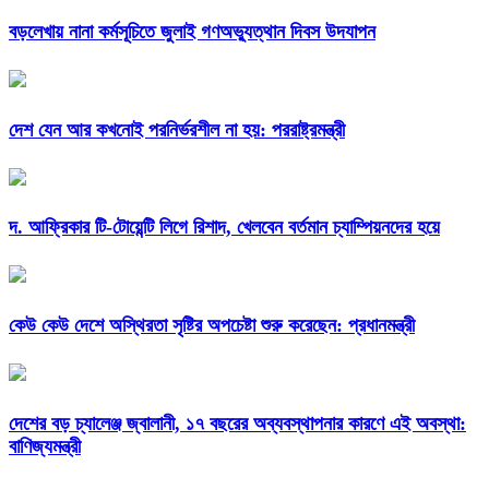
বড়লেখায় নানা কর্মসূচিতে জুলাই গণঅভ্যুত্থান দিবস উদযাপন
দেশ যেন আর কখনোই পরনির্ভরশীল না হয়: পররাষ্ট্রমন্ত্রী
দ. আফ্রিকার টি-টোয়েন্টি লিগে রিশাদ, খেলবেন বর্তমান চ্যাম্পিয়নদের হয়ে
কেউ কেউ দেশে অস্থিরতা সৃষ্টির অপচেষ্টা শুরু করেছেন: প্রধানমন্ত্রী
দেশের বড় চ্যালেঞ্জ জ্বালানী, ১৭ বছরের অব্যবস্থাপনার কারণে এই অবস্থা:
বাণিজ্যমন্ত্রী