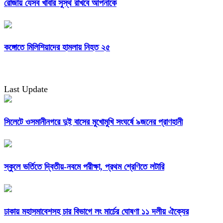
রোজায় যেসব খাবার সুস্থ রাখবে আপনাকে
কঙ্গোতে মিলিশিয়াদের হামলায় নিহত ২৫
Last Update
সিলেটে ওসমানীনগরে দুই বাসের মুখোমুখি সংঘর্ষে ৯জনের প্রাণহানী
স্কুলে ভর্তিতে দ্বিতীয়-নবমে পরীক্ষা, প্রথম শ্রেণিতে লটারি
ঢাকায় মহাসমাবেশসহ চার বিভাগে লং মার্চের ঘোষণা ১১ দলীয় ঐক্যের