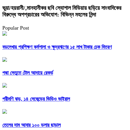
ভুয়া/হয়রানী/,মানহানীকর ছবি স্যোশাল মিডিয়ায় ছড়িয়ে সাংবাদিকের
বিরুদ্ধে অপপ্রচারের অভিযোগ: বিভিন্ন মহলের নিন্দা
Popular Post
বড়লেখায় প্রশিক্ষণ কর্মশালা ও ক্ষুদ্রঋণের ১৫ লাখ টাকার চেক বিতরণ
পদ্মা সেতুতে টোল আদায়ে রেকর্ড
পরীমণি ঝড়, ১৪ সেকেন্ডের ভিডিও ভাইরাল
তেলের দাম আবার ১০০ ডলার ছাড়াল