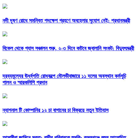
নদী দূষণ রোধে সমন্বিত পদক্ষেপ গ্রহণে অবহেলার সুযোগ নেই: প্রধানমন্ত্রী
বিকেল থেকে গ্যাস সঞ্চালন শুরু, ২-৩ দিনে কাটবে জ্বালানি সংকট: বিদ্যুৎমন্ত্রী
দ্রব্যমূল্যের ঊর্ধ্বগতি রোধকল্পে মৌলভীবাজারে ১১ দলের অবস্থান কর্মসূচি
পালন ও স্মারকলিপি প্রদান
ন্যাশনাল টি কোম্পানির ১২ চা বাগানের চা বিক্রয়ে নতুন ইতিহাস
আসামীরা জামিনে মুক্ত; বাদীর পরিবারকে হুমকি: কমলগঞ্জে বহুল আলোচিত