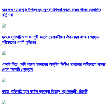
অরক্ষিত ‘হাকালুকি উপস্বাস্থ্য কেন্দ্র’চিকিৎসা বঞ্চিত হাওর পারের হতদরিদ্র
বাসিন্দারা
দলকে সুসংগঠিত ও জনমুখী করতে নেতাকর্মীদের ঐক্যবদ্ধ হওয়ার আহ্বান
শ্রীমঙ্গলের এমপি মুজিবের
এআই দিয়ে এমপি নাসের রহমানের অশ্লীল ভিডিও ছড়ানোর অভিযোগে সাভার
থেকে আসামি গ্রেপ্তার
কাজে গাফিলতি হলে কঠোর ব্যবস্থা নিচ্ছেন প্রধানমন্ত্রী: রিজভী