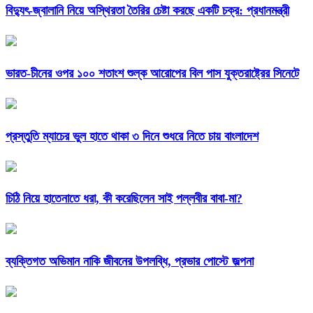
বিদ্যুৎ-জ্বালানি নিয়ে অস্থিরতা তৈরির চেষ্টা করছে একটি চক্র: প্রধানমন্ত্রী
ভারত-চীনের ওপর ১০০ শতাংশ শুল্ক আরোপের বিল পাস যুক্তরাষ্ট্রের সিনেটে
প্রস্তুতি ম্যাচের ভুল হাতে থাকা ৩ দিনে শুধরে নিতে চায় বাংলাদেশ
চিঠি নিয়ে হাতেনাতে ধরা, কী করেছিলেন সাই পল্লবীর বাবা-মা?
ব্যক্তিগত অভিমান নাকি জীবনের উপলব্ধি, প্রভার পোস্টে জল্পনা