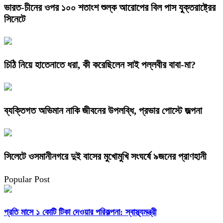
ভারত-চীনের ওপর ১০০ শতাংশ শুল্ক আরোপের বিল পাস যুক্তরাষ্ট্রের
সিনেটে
চিঠি নিয়ে হাতেনাতে ধরা, কী করেছিলেন সাই পল্লবীর বাবা-মা?
ব্যক্তিগত অভিমান নাকি জীবনের উপলব্ধি, প্রভার পোস্টে জল্পনা
সিলেটে ওসমানীনগরে দুই বাসের মুখোমুখি সংঘর্ষে ৯জনের প্রাণহানী
Popular Post
প্রতি মাসে ১ কোটি টিকা দেওয়ার পরিকল্পনা: স্বাস্থ্যমন্ত্রী