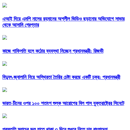
এআই দিয়ে এমপি নাসের রহমানের অশ্লীল ভিডিও ছড়ানোর অভিযোগে সাভার
থেকে আসামি গ্রেপ্তার
কাজে গাফিলতি হলে কঠোর ব্যবস্থা নিচ্ছেন প্রধানমন্ত্রী: রিজভী
বিদ্যুৎ-জ্বালানি নিয়ে অস্থিরতা তৈরির চেষ্টা করছে একটি চক্র: প্রধানমন্ত্রী
ভারত-চীনের ওপর ১০০ শতাংশ শুল্ক আরোপের বিল পাস যুক্তরাষ্ট্রের সিনেটে
প্রস্তুতি ম্যাচের ভুল হাতে থাকা ৩ দিনে শুধরে নিতে চায় বাংলাদেশ