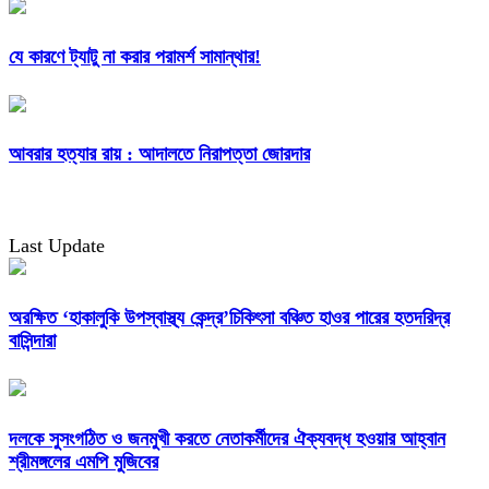
যে কারণে ট্যাটু না করার পরামর্শ সামান্থার!
আবরার হত্যার রায় : আদালতে নিরাপত্তা জোরদার
Last Update
অরক্ষিত ‘হাকালুকি উপস্বাস্থ্য কেন্দ্র’চিকিৎসা বঞ্চিত হাওর পারের হতদরিদ্র
বাসিন্দারা
দলকে সুসংগঠিত ও জনমুখী করতে নেতাকর্মীদের ঐক্যবদ্ধ হওয়ার আহ্বান
শ্রীমঙ্গলের এমপি মুজিবের