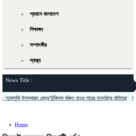
প্রবাসে বাংলাদেশ
শিক্ষাঙ্গন
সম্পাদকীয়
স্বাস্থ্য
News Title :
াকালুকি উপস্বাস্থ্য কেন্দ্র’চিকিৎসা বঞ্চিত হাওর পারের হতদরিদ্র বাসিন্দারা
দলকে 
Home