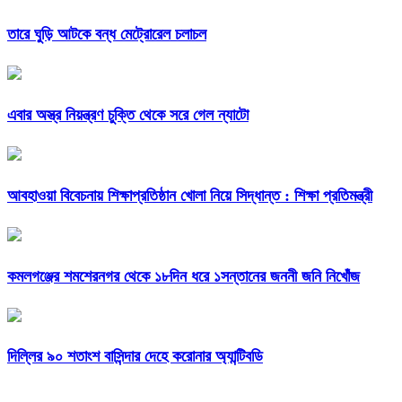
তারে ঘুড়ি আটকে বন্ধ মেট্রোরেল চলাচল
এবার অস্ত্র নিয়ন্ত্রণ চুক্তি থেকে সরে গেল ন্যাটো
আবহাওয়া বিবেচনায় শিক্ষাপ্রতিষ্ঠান খোলা নিয়ে সিদ্ধান্ত : শিক্ষা প্রতিমন্ত্রী
কমলগঞ্জের শমশেরনগর থেকে ১৮দিন ধরে ১সন্তানের জননী জনি নিখোঁজ
দিল্লির ৯০ শতাংশ বাসিন্দার দেহে করোনার অ্যান্টিবডি