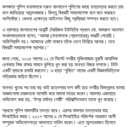
কলকাতা পুলিশ ফয়সালকে দ্রুত বাংলাদেশ পুলিশের কাছে হস্তান্তর করতে চায়
বলে জানিয়েছে আনন্দবাজার। কিন্তু বিষয়টি সময়সাপেক্ষ বলে মনে করছেন
সংশ্লিষ্টরা। কেননা এক্ষেত্রে আইনগত কিছু প্রক্রিয়া সম্পন্ন করতে হবে।
এ ব্যাপারে বাংলাদেশের অ্যান্টি টেররিজম ইউনিটের প্রধান মো. কামরুল আহসান
সংবাদমাধ্যমকে বলেন, ‘আমরা (ফয়সালকে গ্রেফতারের) খবরটি পেয়েছি।
অফিশিয়ালি নয়। আমাদের চেষ্টা থাকবে তাঁকে দেশে ফিরিয়ে আনার। তবে
বিষয়টি সময়সাপেক্ষ ব্যাপার।’
জানা গেছে, ২০১৫ সালের ১২ মে সিলেট নগরীর সুবিদবাজার নুরানী আবাসিক
এলাকায় নিজ বাসার সামনে কুপিয়ে খুন করা হয় অনন্ত বিজয় দাশকে। তিনি
একটি ব্যাংকে চাকরি করতেন। এ ছাড়া ‘যুক্তি’ নামের একটি বিজ্ঞানভিত্তিক
পত্রিকায় জড়িত ছিলেন।
অনন্ত খুনের পর তার বড় ভাই রত্নেশ্বর দাশ বাদী হয়ে নগরীর বিমানবন্দর থানায়
অজ্ঞাতনামা চারজনকে আসামি করে মামলা দায়ের করেন। মামলার এজাহারে
অভিযোগ করা হয়, ‘উগ্র ধর্মান্ধ গোষ্ঠী’ পরিকল্পিতভাবে তাকে খুন করেছে।
প্রথমে পুলিশ মামলাটির তদন্ত করে। এরপর মামলার তদন্তভার যায়
সিআইডির কাছে। ২০১৭ সালের ৯ মে সিআইডির পরিদর্শক আরমান আলী
সম্পূরক অভিযোগপত্র আদালতে দাখিল করেন। এতে সন্দেহভাজন হিসেবে