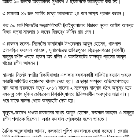
আটক ১০ জনকে অব্যাহতির সুপারিশ ও ছয়জনকে অভিযুক্ত করা হয়।
এ মামলায় ২৯ জন সাক্ষীর মধ্যে আদালতে ২৪ জন সাক্ষ্য প্রদান করেন।
গত ৩০ মার্চ সিলেটের সন্ত্রাসবিরোধী ট্রাইব্যুনালের বিচারক নুরুল আমীণ অনন্ত
বিজয় হত্যা মামলার ৪ জনের বিরুদ্ধে ফাঁসির রায় দেন।
এ চারজন হলেন- সিলেটের কানাইঘাট উপজেলার আবুল হোসেন, খালপাড়
তালবাড়ির ফয়সাল আহমদ, সুনামগঞ্জের তাহিরপুরের বিরেন্দ্রনগরের (বাগলী)
মামুনুর রশীদ ওরফে হারুন অর রশিদ ও কানাইঘাটের ফালজুর গ্রামের আবুল
খায়ের রশীদ আহমদ।
মামলায় সিলেট নগরীর রিকাবীবাজার এলাকায় বসবাসকারী সাফিউর রহমান ওরফে
ফারাবী সাফিউর রহমানকে খালাস দেয়া হয়। এ ছাড়া সম্পূরক অভিযোগপত্রে
নাম আসা ছয়জনের মধ্যে ২০১৭ সালের ২ নভেম্বর মান্নান হঠাৎ অসুস্থ হয়ে
বঙ্গবন্ধু শেখ মুজিব মেডিকেল বিশ্ববিদ্যালয়ে চিকিৎসাধীন অবস্থায় মারা যান।
পরে তাকে মামলা থেকে অব্যাহতি দেয়া হয়।
মৃত্যুদণ্ডাদেশ পাওয়া চারজনের মধ্যে আবুল হোসেন, ফয়সাল আহমদ ও মামুনুর
রশীদ পলাতক ছিলেন। এবার ফয়সাল গ্রেফতার হলেন ভারতে।
দৈনিক আনন্দবাজার জানায়, কলকাতা পুলিশ ফয়সালকে জেরা করেছে। জেরায়