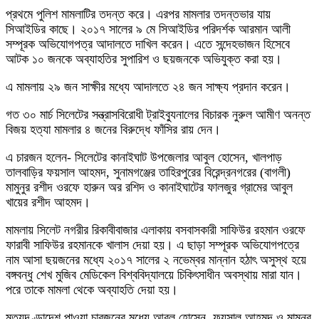
প্রথমে পুলিশ মামলাটির তদন্ত করে। এরপর মামলার তদন্তভার যায়
সিআইডির কাছে। ২০১৭ সালের ৯ মে সিআইডির পরিদর্শক আরমান আলী
সম্পূরক অভিযোগপত্র আদালতে দাখিল করেন। এতে সন্দেহভাজন হিসেবে
আটক ১০ জনকে অব্যাহতির সুপারিশ ও ছয়জনকে অভিযুক্ত করা হয়।
এ মামলায় ২৯ জন সাক্ষীর মধ্যে আদালতে ২৪ জন সাক্ষ্য প্রদান করেন।
গত ৩০ মার্চ সিলেটের সন্ত্রাসবিরোধী ট্রাইব্যুনালের বিচারক নুরুল আমীণ অনন্ত
বিজয় হত্যা মামলার ৪ জনের বিরুদ্ধে ফাঁসির রায় দেন।
এ চারজন হলেন- সিলেটের কানাইঘাট উপজেলার আবুল হোসেন, খালপাড়
তালবাড়ির ফয়সাল আহমদ, সুনামগঞ্জের তাহিরপুরের বিরেন্দ্রনগরের (বাগলী)
মামুনুর রশীদ ওরফে হারুন অর রশিদ ও কানাইঘাটের ফালজুর গ্রামের আবুল
খায়ের রশীদ আহমদ।
মামলায় সিলেট নগরীর রিকাবীবাজার এলাকায় বসবাসকারী সাফিউর রহমান ওরফে
ফারাবী সাফিউর রহমানকে খালাস দেয়া হয়। এ ছাড়া সম্পূরক অভিযোগপত্রে
নাম আসা ছয়জনের মধ্যে ২০১৭ সালের ২ নভেম্বর মান্নান হঠাৎ অসুস্থ হয়ে
বঙ্গবন্ধু শেখ মুজিব মেডিকেল বিশ্ববিদ্যালয়ে চিকিৎসাধীন অবস্থায় মারা যান।
পরে তাকে মামলা থেকে অব্যাহতি দেয়া হয়।
মৃত্যুদণ্ডাদেশ পাওয়া চারজনের মধ্যে আবুল হোসেন, ফয়সাল আহমদ ও মামুনুর