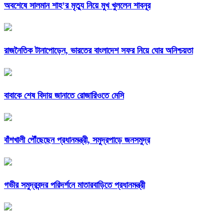
অবশেষে সালমান শাহ’র মৃত্যু নিয়ে মুখ খুললেন শাবনূর
রাজনৈতিক টানাপোড়েন, ভারতের বাংলাদেশ সফর নিয়ে ঘোর অনিশ্চয়তা
বাবাকে শেষ বিদায় জানাতে রোজারিওতে মেসি
বাঁশখালী পৌঁছেছেন প্রধানমন্ত্রী, সমুদ্রপাড়ে জনসমুদ্র
গভীর সমুদ্রবন্দর পরিদর্শনে মাতারবাড়িতে প্রধানমন্ত্রী