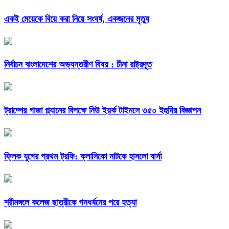
একই মেয়েকে বিয়ে করা নিয়ে সংঘর্ষ, একজনের মৃত্যু
নির্বাচন বাংলাদেশের অভ্যন্তরীণ বিষয় : চীনা রাষ্ট্রদূত
ট্রাম্পের গাজা প্ল্যানের বিপক্ষে নিউ ইয়র্ক টাইমসে ৩৫০ ইহুদির বিজ্ঞাপন
ফ্লিক যুগের প্রথম ট্রফি: ক্লাসিকো নাটকে হাসলো বার্সা
শ্রীমঙ্গলে কলেজ ছাত্রীকে গনধর্ষনের পরে হত্যা