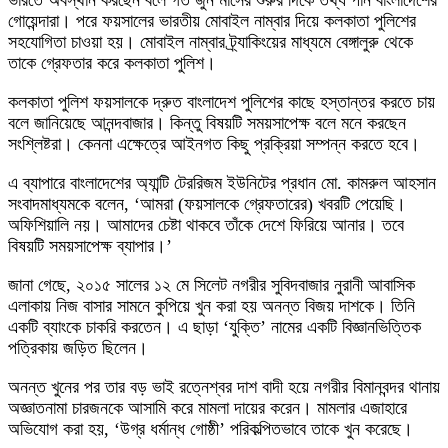
ভারতে অবস্থান করছেন বলে গত জুন মাসের শুরুর দিকে তথ্য পান বাংলাদেশের
গোয়েন্দারা। পরে ফয়সালের ভারতীয় মোবাইল নাম্বার দিয়ে কলকাতা পুলিশের
সহযোগিতা চাওয়া হয়। মোবাইল নাম্বার ট্র্যাকিংয়ের মাধ্যমে বেঙ্গালুরু থেকে
তাকে গ্রেফতার করে কলকাতা পুলিশ।
কলকাতা পুলিশ ফয়সালকে দ্রুত বাংলাদেশ পুলিশের কাছে হস্তান্তর করতে চায়
বলে জানিয়েছে আনন্দবাজার। কিন্তু বিষয়টি সময়সাপেক্ষ বলে মনে করছেন
সংশ্লিষ্টরা। কেননা এক্ষেত্রে আইনগত কিছু প্রক্রিয়া সম্পন্ন করতে হবে।
এ ব্যাপারে বাংলাদেশের অ্যান্টি টেররিজম ইউনিটের প্রধান মো. কামরুল আহসান
সংবাদমাধ্যমকে বলেন, ‘আমরা (ফয়সালকে গ্রেফতারের) খবরটি পেয়েছি।
অফিশিয়ালি নয়। আমাদের চেষ্টা থাকবে তাঁকে দেশে ফিরিয়ে আনার। তবে
বিষয়টি সময়সাপেক্ষ ব্যাপার।’
জানা গেছে, ২০১৫ সালের ১২ মে সিলেট নগরীর সুবিদবাজার নুরানী আবাসিক
এলাকায় নিজ বাসার সামনে কুপিয়ে খুন করা হয় অনন্ত বিজয় দাশকে। তিনি
একটি ব্যাংকে চাকরি করতেন। এ ছাড়া ‘যুক্তি’ নামের একটি বিজ্ঞানভিত্তিক
পত্রিকায় জড়িত ছিলেন।
অনন্ত খুনের পর তার বড় ভাই রত্নেশ্বর দাশ বাদী হয়ে নগরীর বিমানবন্দর থানায়
অজ্ঞাতনামা চারজনকে আসামি করে মামলা দায়ের করেন। মামলার এজাহারে
অভিযোগ করা হয়, ‘উগ্র ধর্মান্ধ গোষ্ঠী’ পরিকল্পিতভাবে তাকে খুন করেছে।