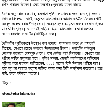
রশীদ পলাতক ছিলেন। এবার ফয়সাল গ্রেফতার হলেন ভারতে।
দৈনিক আনন্দবাজার জানায়, কলকাতা পুলিশ ফয়সালকে জেরা করেছে। জেরায়
তিনি জানিয়েছেন, তারই নেতৃত্বে আল-কায়দার আসাম মডিউল নিজেদের ঘাঁটি
মজবুত করেছে বরাক উপত্যকায়। অনন্ত হত্যাকাণ্ডের সময়ে ফয়সাল ছিলেন
ডাক্তারির ছাত্র। সে সময়ই জড়িয়ে পড়নে আল-কায়দার ছায়া সংগঠন
আনসারুল্লাহ বাংলা টিম (এবিটি)-র সঙ্গে।
দৈনিকটির প্রতিবেদনে উল্লেখ করা হয়েছে, ফয়সালের কাছে যে পাসপোর্ট
মিলেছে, সেখানে রয়েছে ভারতের মিজোরামের ঠিকানা। ড্রাইভিং লাইসেন্স
জোগাড় করেছেন বেঙ্গালুরু থেকে। তার ভোটার কার্ড শিলচরের। সেখানে তার
পরিচয় শাহিদ মজুমদার নামে। পুলিশ জানায়, জেহাদি কার্যকলাপের অভিযোগ
স্বীকার করে ফয়সাল জানিয়েছেন, ২০১৫ সালেই তিনি শিলচরে পালিয়ে যান।
তবে ব্লগার অনন্ত হত্যায় জড়িত থাকার কথা তিনি অস্বীকার করেছেন। তার
দাবি, তাকে ফাঁসানো হয়েছে।
Tag :
About Author Information