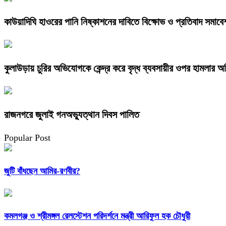
কাউয়াদিঘি হাওরের পানি নিষ্কাশনের দাবিতে বিক্ষোভ ও প্রতিবাদ সমাবে
কুলাউড়ায় চুরির অভিযোগকে কেন্দ্র করে বৃদ্ধ ব্যবসায়ীর ওপর হামলার 
রাজনগরে জুলাই গনঅভ্যুত্থান দিবস পালিত
Popular Post
জুটি বাঁধছেন আমির-রণবীর?
কমলগঞ্জ ও শ্রীমঙ্গল রেলস্টেশন পরিদর্শনে মন্ত্রী আরিফুল হক চৌধুরী