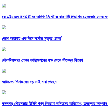
কে এইচ এন রিসার্চ টিমের জরিপ: সিলেট ও রাজশাহী বিভাগের ১২জেলার ৫৮আসন
দেশে করোনায় এক দিনে সর্বোচ্চ মৃত্যুর রেকর্ড
মৌলভীবাজারে মোহন ফাউন্ডেশনের পক্ষ থেকে শীতবস্ত্র বিতরণ
অভিনেতা ডিপজলের বড় ভাই মারা গেছেন
কমলগঞ্জ পৌরসভায় টিসিবি পণ্য বিতরণে অনিয়মের অভিযোগ, তদন্তের আশ্বা