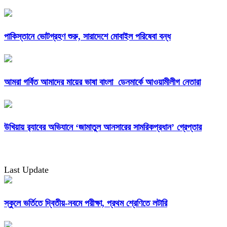
পাকিস্তানে ভোটগ্রহণ শুরু, সারাদেশে মোবাইল পরিষেবা বন্ধ
আমরা গর্বিত আমাদের মায়ের ভাষা বাংলা ডেনমার্কে আওয়ামীলীগ নেতারা
উখিয়ায় র‌্যাবের অভিযানে ‘জামাতুল আনসারের সামরিকপ্রধান’ গ্রেপ্তার
Last Update
স্কুলে ভর্তিতে দ্বিতীয়-নবমে পরীক্ষা, প্রথম শ্রেণিতে লটারি