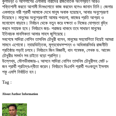
কুলাউড়া ও আশপাশের এলাকায় নারীদের রাজনৈতিক অংশগ্রহণ আরও
শক্তিশালী করতে আগামী দিনগুলোতে কাজ করবেন বলেও জানান তিনি। জেলার
একমাত্র নারী প্রার্থী আমাকে দেখে মানুষ অবাক হয়েছেন, আবার অনুপ্রেরণা
দিয়েছেন। মানুষের অনুপ্রেরণাই আমার পথচলা, কাজের প্রতি আগ্রহ ও
মনোযোগ বাড়াবে। নির্বাচন থেকে নতুন করে দক্ষতা ও নিজের যোগ্যতা বৃদ্ধি
করনে সহায়ক হবে। নির্বাচনে জয়- পরাজয় থাকবে তবে সাধারণ মানুষের
ইতিবাচক মানসিকতা আমার সাহস জুগিয়েছে।
সবশেষে সাদিয়া নোশিন তাসনিম চৌধুরী বলেন, মানুষের সহযোগিতা নিয়েই আমরা
সামনে এগোবো। ন্যায়ভিত্তিক, মূল্যবোধসম্পন্ন ও অধিকারনির্ভর রাজনীতি
প্রতিষ্ঠার লড়াই চলবে। নির্বাচনে জিন বিজ্ঞানী, ধান গবেষক, লেখক ড. আবেদ
চৌধুরীর সমর্থন সব চাইতে বড়ো প্রাপ্তি।
উল্লেখ্য, মৌলভীবাজার-২ আসনে সাদিয়া নোশিন তাসনিম চৌধুরীসহ মোট ৮
জন প্রার্থী প্রতিদ্ব›দ্বীতা করেন। নির্বাচনে বিএনপি প্রার্থী শওকতুল ইসলাম
শকু এমপি নির্বাচিত হন।
Tag :
About Author Information