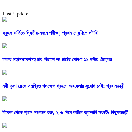
Last Update
স্কুলে ভর্তিতে দ্বিতীয়-নবমে পরীক্ষা, প্রথম শ্রেণিতে লটারি
ঢাকায় মহাসমাবেশসহ চার বিভাগে লং মার্চের ঘোষণা ১১ দলীয় ঐক্যের
নদী দূষণ রোধে সমন্বিত পদক্ষেপ গ্রহণে অবহেলার সুযোগ নেই: প্রধানমন্ত্রী
বিকেল থেকে গ্যাস সঞ্চালন শুরু, ২-৩ দিনে কাটবে জ্বালানি সংকট: বিদ্যুৎমন্ত্রী