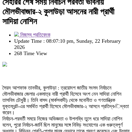
সেহরির শেষ সময় নির্বাচন পরবর্তী ভাবনায়
মৌলভীবাজার-২ কুলাউড়া আসনের নারী প্রার্থী
সাদিয়া নোশিন
নিজস্ব প্রতিবেদক
Update Time : 08:07:10 pm, Sunday, 22 February
2026
268 Time View
সৈয়দ আশফাক তানভীর, কুলাউড়া : ত্রয়োদশ জাতীয় সংসদ নির্বাচনে
মৌলভীবাজার জেলার একমাত্র নারী প্রার্থী হিসেবে অংশ নেন সাদিয়া নোশিন
তাসনিম চৌধুরী। তিনি বাসদ (মার্কসবাদী) থেকে মনোনীত ও গণতান্ত্রিক
যুক্তফ্রন্ট-এর সমর্থিত প্রার্থী হিসেবে মৌলভীবাজার-২ আসনে প্রতিদ্ব›িদ্বতা
করেন।
নির্বাচন-পরবর্তী সময়ে নিজের অভিজ্ঞতা ও উপলব্ধি তুলে ধরে সাদিয়া নোশিন
বলেন, পুরো নির্বাচন-জার্নি ছিল মানুষের সঙ্গে নিবিড় সংযোগের এক গুরুত্বপূর্ণ
অধ্যায়। বিভিন্ন শ্রেণি-পেশার মানুষ যেভাবে তাকে গ্রহণ করেছেন এবং উৎসাহ