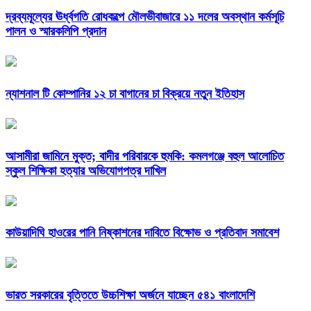
দ্রব্যমূল্যের ঊর্ধ্বগতি রোধকল্পে মৌলভীবাজারে ১১ দলের অবস্থান কর্মসূচি
পালন ও স্মারকলিপি প্রদান
ন্যাশনাল টি কোম্পানির ১২ চা বাগানের চা বিক্রয়ে নতুন ইতিহাস
আসামীরা জামিনে মুক্ত; বাদীর পরিবারকে হুমকি: কমলগঞ্জে বহুল আলোচিত
স্কুল শিক্ষিকা হত্যার অভিযোগপত্র দাখিল
কাউয়াদিঘি হাওরের পানি নিষ্কাশনের দাবিতে বিক্ষোভ ও প্রতিবাদ সমাবেশ
ভারত সরকারের বৃত্তিতে উচ্চশিক্ষা অর্জনে যাচ্ছেন ৫৪১ বাংলাদেশি