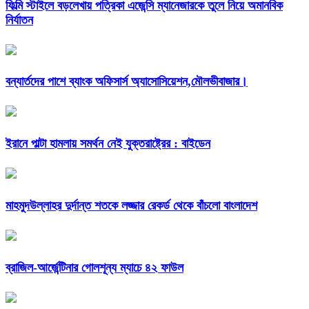
ফিল্মি স্টাইলে বড়লেখায় পত্রিকা এজেন্সি ম্যানেজারকে তুলে নিয়ে অমানবিক
নির্যাতন
বন্যার্তদের পাশে ব্যাংক অফিসার্স অ্যাসোসিয়েশন,মৌলভীবাজার।
ইরানে পাল্টা হামলায় সমর্থন নেই যুক্তরাষ্ট্রের : বাইডেন
মাহমুদউল্লাহর দুর্দান্ত শতকে লজ্জার রেকর্ড থেকে বাঁচলো বাংলাদেশ
ব্রাজিল-আর্জেন্টিনার গোলশূন্য ম্যাচে ৪২ ফাউল