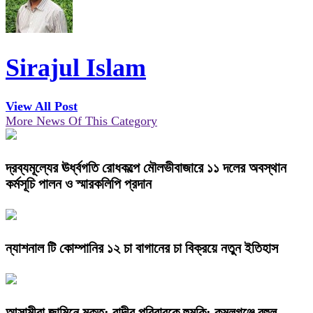
Sirajul Islam
View All Post
More News Of This Category
দ্রব্যমূল্যের ঊর্ধ্বগতি রোধকল্পে মৌলভীবাজারে ১১ দলের অবস্থান
কর্মসূচি পালন ও স্মারকলিপি প্রদান
ন্যাশনাল টি কোম্পানির ১২ চা বাগানের চা বিক্রয়ে নতুন ইতিহাস
আসামীরা জামিনে মুক্ত; বাদীর পরিবারকে হুমকি: কমলগঞ্জে বহুল