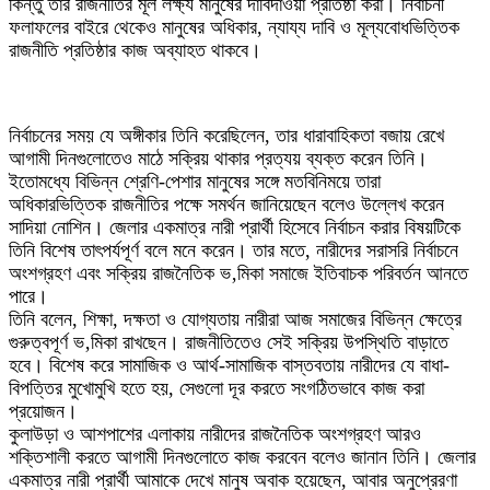
কিন্তু তার রাজনীতির মূল লক্ষ্য মানুষের দাবিদাওয়া প্রতিষ্ঠা করা। নির্বাচনী
ফলাফলের বাইরে থেকেও মানুষের অধিকার, ন্যায্য দাবি ও মূল্যবোধভিত্তিক
রাজনীতি প্রতিষ্ঠার কাজ অব্যাহত থাকবে।
নির্বাচনের সময় যে অঙ্গীকার তিনি করেছিলেন, তার ধারাবাহিকতা বজায় রেখে
আগামী দিনগুলোতেও মাঠে সক্রিয় থাকার প্রত্যয় ব্যক্ত করেন তিনি।
ইতোমধ্যে বিভিন্ন শ্রেণি-পেশার মানুষের সঙ্গে মতবিনিময়ে তারা
অধিকারভিত্তিক রাজনীতির পক্ষে সমর্থন জানিয়েছেন বলেও উল্লেখ করেন
সাদিয়া নোশিন। জেলার একমাত্র নারী প্রার্থী হিসেবে নির্বাচন করার বিষয়টিকে
তিনি বিশেষ তাৎপর্যপূর্ণ বলে মনে করেন। তার মতে, নারীদের সরাসরি নির্বাচনে
অংশগ্রহণ এবং সক্রিয় রাজনৈতিক ভ‚মিকা সমাজে ইতিবাচক পরিবর্তন আনতে
পারে।
তিনি বলেন, শিক্ষা, দক্ষতা ও যোগ্যতায় নারীরা আজ সমাজের বিভিন্ন ক্ষেত্রে
গুরুত্বপূর্ণ ভ‚মিকা রাখছেন। রাজনীতিতেও সেই সক্রিয় উপস্থিতি বাড়াতে
হবে। বিশেষ করে সামাজিক ও আর্থ-সামাজিক বাস্তবতায় নারীদের যে বাধা-
বিপত্তির মুখোমুখি হতে হয়, সেগুলো দূর করতে সংগঠিতভাবে কাজ করা
প্রয়োজন।
কুলাউড়া ও আশপাশের এলাকায় নারীদের রাজনৈতিক অংশগ্রহণ আরও
শক্তিশালী করতে আগামী দিনগুলোতে কাজ করবেন বলেও জানান তিনি। জেলার
একমাত্র নারী প্রার্থী আমাকে দেখে মানুষ অবাক হয়েছেন, আবার অনুপ্রেরণা