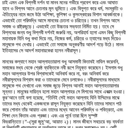
চাই এমন এক বিপ্লবী দর্শন যা মানব মনের গভীরে প্রবেশ করে এবং আঘাত
হানে ও বিপ্লব আনে চেতনার মূল ভূমিতে। এবং বিলুপ্ত করে ধর্ম, সংস্কৃতি ও
ঐতিহ্যের নামে জমে উঠা অশিক্ষা, কুশিক্ষা ও কুসংস্কারের বিশাল আবর্জনাকে।
এভাবেই তো পরিশুদ্ধি আসে মানবের চেতনা ও চরিত্রে। তখন বিপ্লব আসে
সমাজ ও রাষ্ট্রজুড়ে। এভাবেই তো উচ্চতর সভ্যতা নির্মিত হয়। তবে সে
বিপ্লবের জন্য শুধু বিপ্লবী দর্শনই জরুরি নয়, অপরিহার্য হলো এমন কিছু বিপ্লবী
মহানায়ক যিনি শুধু কথা দিয়ে নয়, নিজের কর্ম, চরিত্র ও ত্যাগের মধ্য দিয়েও
মানুষকে পথ দেখায়। এভাবেই তো সমাজে অনুকরণীয় আদর্শ গড়ে উঠে। মানব
ইতিহাসের সে আদর্শ মহানায়কেরা হলেন নবীরাসূল।
মানবের কল্যাণে মহান আল্লাহতায়ালা শুধু আসমানী কিতাবই নাযিল করেননি,
সমাজের মধ্য থেকে শ্রেষ্ঠ ব্যক্তিকে নবী রূপে নিযুক্ত করেছেন। ইসলাম শুধু
মহান আল্লাহর উপর বিশ্বাসকেই অনিবার্য করে না, বরং অনিবার্য করে
নবীরাসূলদের বিশ্বাস করা ও তাদেরকে মেনে চলাকেও। নবীরাসূলদের মাধ্যমে
মানুষকে পথ দেখানো এবং সমাজ জুড়ে বিপ্লব আনাই মহান আল্লাহতায়ালার
সূন্নত। মানুষের দায়িত্ব হলো মহান আল্লাহর সে মিশনের সাথে একাত্ম হওয়া।
কুর’আনে তাই বলা হয়েছে, “তিনিই সেই মহান আল্লাহ যিনি উম্মিদের মাঝে
তাদের মধ্য থেকেই একজনকে রাসূল নিযুক্ত করেছেন যিনি তাদের সামনে পাঠ
করে শোনান তাঁর আয়াত এবং তাদের মধ্যে আনেন পরিশুদ্ধি ও পবিত্রতা, এবং
শিক্ষা দেন কিতাব এবং প্রজ্ঞা। এবং এর পূর্বে তারা ছিল সুস্পষ্ট
বিভ্রান্তিতে।”–(সুরা জুমু’আ, আয়াত ২)। মানব জীবনে সবচেয়ে বড় ব্যর্থতা
বা বিপর্যয়টি খাদ্যাভাবে বা অর্থাভাবে আসে না। ভগ্ন স্বাস্থ্যেও নয়। সেটি