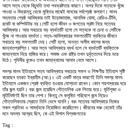
আসে সত্য থেকে বিচ্যুতি তথা পথভ্রষ্টতার কারণে। অপর দিকে সত্যকে খুঁজে
পাওয়া ও বিভ্রান্তু থেকে মুক্তির মাঝেই মানবের সর্বশ্রেষ্ঠ কল্যাণ। মানব
সভ্যতার শ্রেষ্ঠ আবিষ্কার তাই উড়োজাহাজ, আনবিক বোমা, রেডিও-টিভি,
রবোট বা কম্পিউটার নয়।সেটি হলো জীবন ও জগতের স্রষ্টা নিয়ে সত্যের
আবিষ্কার। আর সবচেয়ে বড় ব্যর্থতাটি হলো সে সত্যকে না চেনা ও সেটিকে
খুঁজে না পাওয়ার ব্যর্থতা। সত্য-আবিস্কারের সফলতাটিই ব্যক্তির জীবনে
সবচেয়ে বড় সফলতাটি দেয়। সেটি হলো, অনন্ত অসীম কালের জন্য
জান্নাতপ্রাপ্তি। আর সত্য আবিস্কারে ব্যর্থ হলে সে ব্যর্থতাটি ব্যক্তিকে
জাহান্নামে নিয়ে হাজির করে। সমাজ এবং রাষ্ট্র তখন দুর্বৃত্তদের দিয়ে ভরে
উঠে। পৃথিবীর বুকেও তখন জাহান্নামের আযাব নেমে আসে।
সমগ্র মানব ইতিহাসে সত্য আবিস্কারে সবচেয়ে সফল ও শিক্ষণীয় ইতিহাস সৃষ্টি
করেছেন হযরত ইব্রাহীম (আ:)। এই একটি মাত্র কারণেই তিনি সমগ্র মানব
ইতিহাসে একজন শ্রেষ্ঠ ব্যক্তি হওয়ার যোগ্যতা রাখেন। কোন পয়গম্বরের ঘরে
তাঁর জন্ম হয়নি। বরং জন্ম হয়েছিল পৌত্তলিক এক পিতার ঘরে। মূর্তিপূজা ও
মূর্তিনির্মাণই ছিল তার পেশা। কিন্তু সে কলুষিত পরিবেশে জন্ম নিয়েও
পৌত্তলিকতার স্রোতে তিনি ভেসে যাননি। বরং সত্যের আবিস্কারে নিজের
সকল প্রতিভা ও সামর্থ্যকে নিয়োজিত করেছিলেন। জীবনের শুরু থেকেই তাঁর
মনে অদম্য আগ্রহ ছিল, কে এই বিশাল বিশ্বজগতের
Tag :