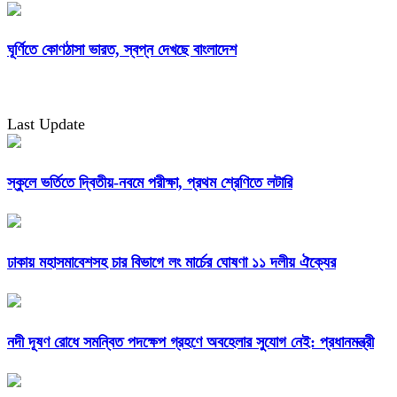
ঘূর্ণিতে কোণঠাসা ভারত, স্বপ্ন দেখছে বাংলাদেশ
Last Update
স্কুলে ভর্তিতে দ্বিতীয়-নবমে পরীক্ষা, প্রথম শ্রেণিতে লটারি
ঢাকায় মহাসমাবেশসহ চার বিভাগে লং মার্চের ঘোষণা ১১ দলীয় ঐক্যের
নদী দূষণ রোধে সমন্বিত পদক্ষেপ গ্রহণে অবহেলার সুযোগ নেই: প্রধানমন্ত্রী