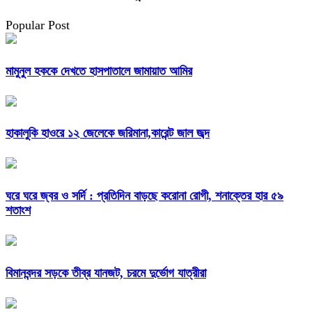
Popular Post
মামুনুল হককে দেখতে হাসপাতালে জামায়াত আমির
হাকালুকি হাওরে ১২ জেলেকে জরিমানা,কারেন্ট জাল জব্দ
ঘরে ঘরে জ্বর ও সর্দি : প্রতিদিন বাড়ছে করোনা রোগী, শনাক্তের হার ৫৯
শতাংশ
বিমানবন্দর সড়কে তীব্র যানজট, চরমে দুর্ভোগ যাত্রীরা