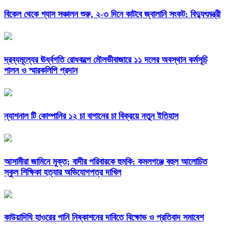
বিকেল থেকে গ্যাস সঞ্চালন শুরু, ২-৩ দিনে কাটবে জ্বালানি সংকট: বিদ্যুৎমন্ত্রী
দ্রব্যমূল্যের ঊর্ধ্বগতি রোধকল্পে মৌলভীবাজারে ১১ দলের অবস্থান কর্মসূচি
পালন ও স্মারকলিপি প্রদান
ন্যাশনাল টি কোম্পানির ১২ চা বাগানের চা বিক্রয়ে নতুন ইতিহাস
আসামীরা জামিনে মুক্ত; বাদীর পরিবারকে হুমকি: কমলগঞ্জে বহুল আলোচিত
স্কুল শিক্ষিকা হত্যার অভিযোগপত্র দাখিল
কাউয়াদিঘি হাওরের পানি নিষ্কাশনের দাবিতে বিক্ষোভ ও প্রতিবাদ সমাবেশ