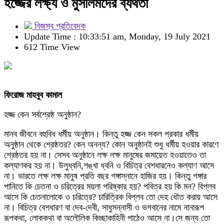
হজ্জের লক্ষ্য ও মুসলিমদের ব্যর্থতা
নিজস্ব প্রতিবেদক
Update Time : 10:33:51 am, Monday, 19 July 2021
612 Time View
ফিরোজ মাহবুব কামাল
হজ্জ কেন সর্বশ্রেষ্ঠ অনুষ্ঠান?
মানব জীবনে বহুবিধ ধর্মীয় অনুষ্ঠান। কিন্তু হজ্জ কেন সকল প্রকার ধর্মীয়
অনুষ্ঠান থেকে শ্রেষ্ঠতর? কেন অনন্য? কোন অনুষ্ঠানই শুধু ধর্মীয় হওয়ার কারণে
শ্রেষ্ঠতর হয় না। সেসব অনুষ্ঠানে লক্ষ লক্ষ মানুষের জমায়েত হওয়াতেও তা
কল্যাণকর হয় না। উলুধ্বনি,শঙ্খা ধ্বনি ও বিচিত্র বেশধারনেও কল্যাণ আসে
না। ভারতে লক্ষ লক্ষ মানুষ প্রতি বছর গঙ্গাস্নানে হাজির হয়। কিন্তু গঙ্গার
পানিতে কি চেতনা ও চরিত্রের ময়লা পরিষ্কার হয়? পবিত্র হয় কি মন? বিপ্লব
আসে কি চেতনালোকে ও চরিত্রে? চারিত্রিক বিপ্লব তো দেহ ধৌত করায় আসে
না। বিচিত্র বেশধারণ বা দেব-দেবী, সাধুসন্নাসী ও ভগবানের নামে নানারূপ
রূপকথা, লোককথা বা অলৌলিক কিচ্ছাকাহিনী পাঠেও আসে না।সে জন্য তো