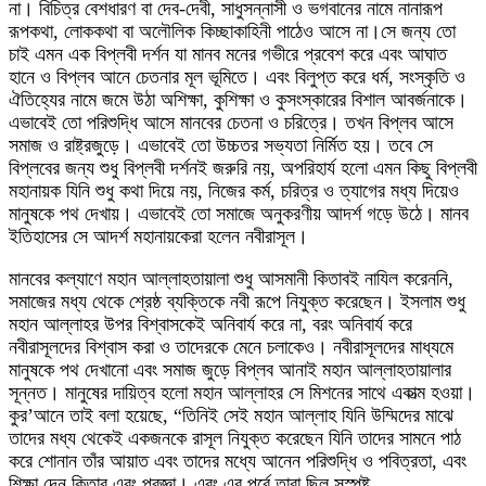
না। বিচিত্র বেশধারণ বা দেব-দেবী, সাধুসন্নাসী ও ভগবানের নামে নানারূপ
রূপকথা, লোককথা বা অলৌলিক কিচ্ছাকাহিনী পাঠেও আসে না।সে জন্য তো
চাই এমন এক বিপ্লবী দর্শন যা মানব মনের গভীরে প্রবেশ করে এবং আঘাত
হানে ও বিপ্লব আনে চেতনার মূল ভূমিতে। এবং বিলুপ্ত করে ধর্ম, সংস্কৃতি ও
ঐতিহ্যের নামে জমে উঠা অশিক্ষা, কুশিক্ষা ও কুসংস্কারের বিশাল আবর্জনাকে।
এভাবেই তো পরিশুদ্ধি আসে মানবের চেতনা ও চরিত্রে। তখন বিপ্লব আসে
সমাজ ও রাষ্ট্রজুড়ে। এভাবেই তো উচ্চতর সভ্যতা নির্মিত হয়। তবে সে
বিপ্লবের জন্য শুধু বিপ্লবী দর্শনই জরুরি নয়, অপরিহার্য হলো এমন কিছু বিপ্লবী
মহানায়ক যিনি শুধু কথা দিয়ে নয়, নিজের কর্ম, চরিত্র ও ত্যাগের মধ্য দিয়েও
মানুষকে পথ দেখায়। এভাবেই তো সমাজে অনুকরণীয় আদর্শ গড়ে উঠে। মানব
ইতিহাসের সে আদর্শ মহানায়কেরা হলেন নবীরাসূল।
মানবের কল্যাণে মহান আল্লাহতায়ালা শুধু আসমানী কিতাবই নাযিল করেননি,
সমাজের মধ্য থেকে শ্রেষ্ঠ ব্যক্তিকে নবী রূপে নিযুক্ত করেছেন। ইসলাম শুধু
মহান আল্লাহর উপর বিশ্বাসকেই অনিবার্য করে না, বরং অনিবার্য করে
নবীরাসূলদের বিশ্বাস করা ও তাদেরকে মেনে চলাকেও। নবীরাসূলদের মাধ্যমে
মানুষকে পথ দেখানো এবং সমাজ জুড়ে বিপ্লব আনাই মহান আল্লাহতায়ালার
সূন্নত। মানুষের দায়িত্ব হলো মহান আল্লাহর সে মিশনের সাথে একাত্ম হওয়া।
কুর’আনে তাই বলা হয়েছে, “তিনিই সেই মহান আল্লাহ যিনি উম্মিদের মাঝে
তাদের মধ্য থেকেই একজনকে রাসূল নিযুক্ত করেছেন যিনি তাদের সামনে পাঠ
করে শোনান তাঁর আয়াত এবং তাদের মধ্যে আনেন পরিশুদ্ধি ও পবিত্রতা, এবং
শিক্ষা দেন কিতাব এবং প্রজ্ঞা। এবং এর পূর্বে তারা ছিল সুস্পষ্ট