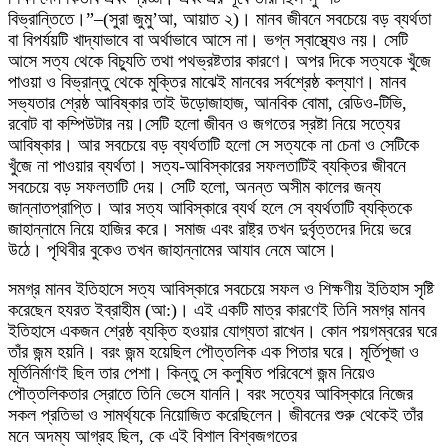
বিভ্রান্তিতে।”–(সুরা জুমু’আ, আয়াত ২)। মানব জীবনে সবচেয়ে বড় ব্যর্থতা
বা বিপর্যয়টি খাদ্যাভাবে বা অর্থাভাবে আসে না। ভগ্ন স্বাস্থ্যেও নয়। সেটি
আসে সত্য থেকে বিচ্যুতি তথা পথভ্রষ্টতার কারণে। অপর দিকে সত্যকে খুঁজে
পাওয়া ও বিভ্রান্তু থেকে মুক্তির মাঝেই মানবের সর্বশ্রেষ্ঠ কল্যাণ। মানব
সভ্যতার শ্রেষ্ঠ আবিষ্কার তাই উড়োজাহাজ, আনবিক বোমা, রেডিও-টিভি,
রবোট বা কম্পিউটার নয়।সেটি হলো জীবন ও জগতের স্রষ্টা নিয়ে সত্যের
আবিষ্কার। আর সবচেয়ে বড় ব্যর্থতাটি হলো সে সত্যকে না চেনা ও সেটিকে
খুঁজে না পাওয়ার ব্যর্থতা। সত্য-আবিস্কারের সফলতাটিই ব্যক্তির জীবনে
সবচেয়ে বড় সফলতাটি দেয়। সেটি হলো, অনন্ত অসীম কালের জন্য
জান্নাতপ্রাপ্তি। আর সত্য আবিস্কারে ব্যর্থ হলে সে ব্যর্থতাটি ব্যক্তিকে
জাহান্নামে নিয়ে হাজির করে। সমাজ এবং রাষ্ট্র তখন দুর্বৃত্তদের দিয়ে ভরে
উঠে। পৃথিবীর বুকেও তখন জাহান্নামের আযাব নেমে আসে।
সমগ্র মানব ইতিহাসে সত্য আবিস্কারে সবচেয়ে সফল ও শিক্ষণীয় ইতিহাস সৃষ্টি
করেছেন হযরত ইব্রাহীম (আ:)। এই একটি মাত্র কারণেই তিনি সমগ্র মানব
ইতিহাসে একজন শ্রেষ্ঠ ব্যক্তি হওয়ার যোগ্যতা রাখেন। কোন পয়গম্বরের ঘরে
তাঁর জন্ম হয়নি। বরং জন্ম হয়েছিল পৌত্তলিক এক পিতার ঘরে। মূর্তিপূজা ও
মূর্তিনির্মাণই ছিল তার পেশা। কিন্তু সে কলুষিত পরিবেশে জন্ম নিয়েও
পৌত্তলিকতার স্রোতে তিনি ভেসে যাননি। বরং সত্যের আবিস্কারে নিজের
সকল প্রতিভা ও সামর্থ্যকে নিয়োজিত করেছিলেন। জীবনের শুরু থেকেই তাঁর
মনে অদম্য আগ্রহ ছিল, কে এই বিশাল বিশ্বজগতের