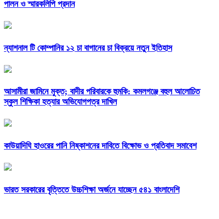
পালন ও স্মারকলিপি প্রদান
ন্যাশনাল টি কোম্পানির ১২ চা বাগানের চা বিক্রয়ে নতুন ইতিহাস
আসামীরা জামিনে মুক্ত; বাদীর পরিবারকে হুমকি: কমলগঞ্জে বহুল আলোচিত
স্কুল শিক্ষিকা হত্যার অভিযোগপত্র দাখিল
কাউয়াদিঘি হাওরের পানি নিষ্কাশনের দাবিতে বিক্ষোভ ও প্রতিবাদ সমাবেশ
ভারত সরকারের বৃত্তিতে উচ্চশিক্ষা অর্জনে যাচ্ছেন ৫৪১ বাংলাদেশি