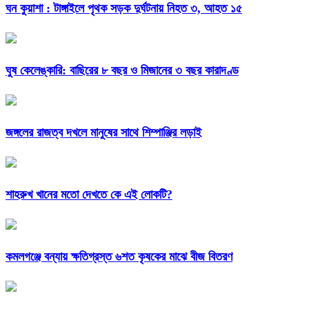
ঘন কুয়াশা : টাঙ্গাইলে পৃথক সড়ক দুর্ঘটনায় নিহত ৩, আহত ১৫
ঘুষ কেলেঙ্কারি: বাছিরের ৮ বছর ও মিজানের ৩ বছর কারাদণ্ড
জঙ্গলের রাজত্ব দখলে মানুষের সাথে শিম্পাঞ্জির লড়াই
শাহরুখ খানের মতো দেখতে কে এই লোকটি?
কমলগঞ্জে বন্যায় ক্ষতিগ্রস্ত ৬শত কৃষকের মাঝে বীজ বিতরণ