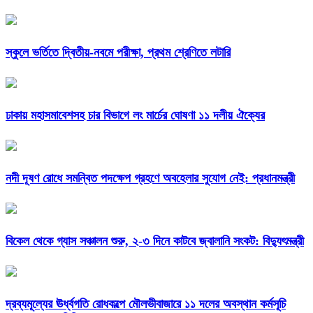
স্কুলে ভর্তিতে দ্বিতীয়-নবমে পরীক্ষা, প্রথম শ্রেণিতে লটারি
ঢাকায় মহাসমাবেশসহ চার বিভাগে লং মার্চের ঘোষণা ১১ দলীয় ঐক্যের
নদী দূষণ রোধে সমন্বিত পদক্ষেপ গ্রহণে অবহেলার সুযোগ নেই: প্রধানমন্ত্রী
বিকেল থেকে গ্যাস সঞ্চালন শুরু, ২-৩ দিনে কাটবে জ্বালানি সংকট: বিদ্যুৎমন্ত্রী
দ্রব্যমূল্যের ঊর্ধ্বগতি রোধকল্পে মৌলভীবাজারে ১১ দলের অবস্থান কর্মসূচি