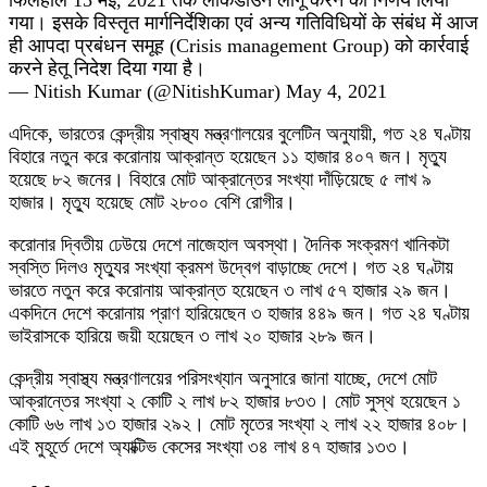
फिलहाल 15 मई, 2021 तक लाॅकडाउन लागू करने का निर्णय लिया
गया। इसके विस्तृत मार्गनिर्देशिका एवं अन्य गतिविधियों के संबंध में आज
ही आपदा प्रबंधन समूह (Crisis management Group) को कार्रवाई
करने हेतू निदेश दिया गया है।
— Nitish Kumar (@NitishKumar) May 4, 2021
এদিকে, ভারতের কেন্দ্রীয় স্বাস্থ্য মন্ত্রণালয়ের বুলেটিন অনুযায়ী, গত ২৪ ঘণ্টায়
বিহারে নতুন করে করোনায় আক্রান্ত হয়েছেন ১১ হাজার ৪০৭ জন। মৃত্যু
হয়েছে ৮২ জনের। বিহারে মোট আক্রান্তের সংখ্যা দাঁড়িয়েছে ৫ লাখ ৯
হাজার। মৃত্যু হয়েছে মোট ২৮০০ বেশি রোগীর।
করোনার দ্বিতীয় ঢেউয়ে দেশে নাজেহাল অবস্থা। দৈনিক সংক্রমণ খানিকটা
স্বস্তি দিলও মৃত্যুর সংখ্যা ক্রমশ উদ্বেগ বাড়াচ্ছে দেশে। গত ২৪ ঘণ্টায়
ভারতে নতুন করে করোনায় আক্রান্ত হয়েছেন ৩ লাখ ৫৭ হাজার ২৯ জন।
একদিনে দেশে করোনায় প্রাণ হারিয়েছেন ৩ হাজার ৪৪৯ জন। গত ২৪ ঘণ্টায়
ভাইরাসকে হারিয়ে জয়ী হয়েছেন ৩ লাখ ২০ হাজার ২৮৯ জন।
কেন্দ্রীয় স্বাস্থ্য মন্ত্রণালয়ের পরিসংখ্যান অনুসারে জানা যাচ্ছে, দেশে মোট
আক্রান্তের সংখ্যা ২ কোটি ২ লাখ ৮২ হাজার ৮৩৩। মোট সুস্থ হয়েছেন ১
কোটি ৬৬ লাখ ১৩ হাজার ২৯২। মোট মৃতের সংখ্যা ২ লাখ ২২ হাজার ৪০৮।
এই মুহূর্তে দেশে অ্যাক্টিভ কেসের সংখ্যা ৩৪ লাখ ৪৭ হাজার ১৩৩।