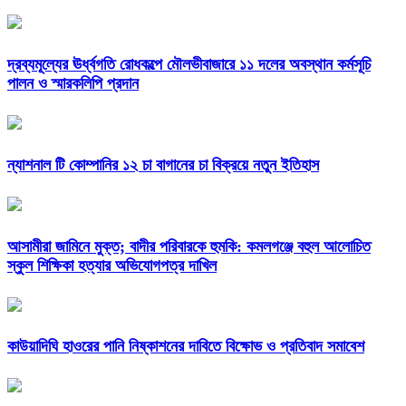
দ্রব্যমূল্যের ঊর্ধ্বগতি রোধকল্পে মৌলভীবাজারে ১১ দলের অবস্থান কর্মসূচি
পালন ও স্মারকলিপি প্রদান
ন্যাশনাল টি কোম্পানির ১২ চা বাগানের চা বিক্রয়ে নতুন ইতিহাস
আসামীরা জামিনে মুক্ত; বাদীর পরিবারকে হুমকি: কমলগঞ্জে বহুল আলোচিত
স্কুল শিক্ষিকা হত্যার অভিযোগপত্র দাখিল
কাউয়াদিঘি হাওরের পানি নিষ্কাশনের দাবিতে বিক্ষোভ ও প্রতিবাদ সমাবেশ