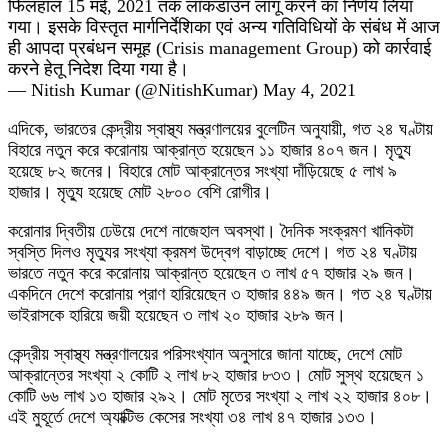
फिलहाल 15 मई, 2021 तक लाॅकडाउन लागू करने का निर्णय लिया
गया। इसके विस्तृत मार्गनिर्देशिका एवं अन्य गतिविधियों के संबंध में आज
ही आपदा प्रबंधन समूह (Crisis management Group) को कार्रवाई
करने हेतू निदेश दिया गया है।
— Nitish Kumar (@NitishKumar) May 4, 2021
এদিকে, ভারতের কেন্দ্রীয় স্বাস্থ্য মন্ত্রণালয়ের বুলেটিন অনুযায়ী, গত ২৪ ঘণ্টায়
বিহারে নতুন করে করোনায় আক্রান্ত হয়েছেন ১১ হাজার ৪০৭ জন। মৃত্যু
হয়েছে ৮২ জনের। বিহারে মোট আক্রান্তের সংখ্যা দাঁড়িয়েছে ৫ লাখ ৯
হাজার। মৃত্যু হয়েছে মোট ২৮০০ বেশি রোগীর।
করোনার দ্বিতীয় ঢেউয়ে দেশে নাজেহাল অবস্থা। দৈনিক সংক্রমণ খানিকটা
স্বস্তি দিলও মৃত্যুর সংখ্যা ক্রমশ উদ্বেগ বাড়াচ্ছে দেশে। গত ২৪ ঘণ্টায়
ভারতে নতুন করে করোনায় আক্রান্ত হয়েছেন ৩ লাখ ৫৭ হাজার ২৯ জন।
একদিনে দেশে করোনায় প্রাণ হারিয়েছেন ৩ হাজার ৪৪৯ জন। গত ২৪ ঘণ্টায়
ভাইরাসকে হারিয়ে জয়ী হয়েছেন ৩ লাখ ২০ হাজার ২৮৯ জন।
কেন্দ্রীয় স্বাস্থ্য মন্ত্রণালয়ের পরিসংখ্যান অনুসারে জানা যাচ্ছে, দেশে মোট
আক্রান্তের সংখ্যা ২ কোটি ২ লাখ ৮২ হাজার ৮৩৩। মোট সুস্থ হয়েছেন ১
কোটি ৬৬ লাখ ১৩ হাজার ২৯২। মোট মৃতের সংখ্যা ২ লাখ ২২ হাজার ৪০৮।
এই মুহূর্তে দেশে অ্যাক্টিভ কেসের সংখ্যা ৩৪ লাখ ৪৭ হাজার ১৩৩।