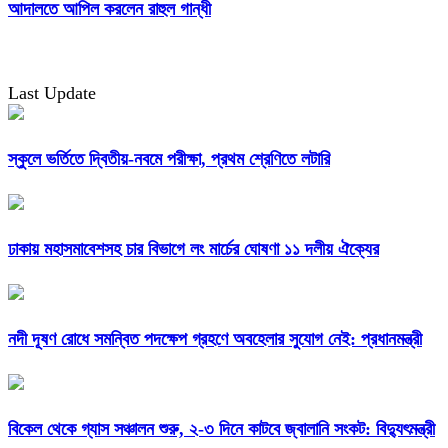
আদালতে আপিল করলেন রাহুল গান্ধী
Last Update
স্কুলে ভর্তিতে দ্বিতীয়-নবমে পরীক্ষা, প্রথম শ্রেণিতে লটারি
ঢাকায় মহাসমাবেশসহ চার বিভাগে লং মার্চের ঘোষণা ১১ দলীয় ঐক্যের
নদী দূষণ রোধে সমন্বিত পদক্ষেপ গ্রহণে অবহেলার সুযোগ নেই: প্রধানমন্ত্রী
বিকেল থেকে গ্যাস সঞ্চালন শুরু, ২-৩ দিনে কাটবে জ্বালানি সংকট: বিদ্যুৎমন্ত্রী