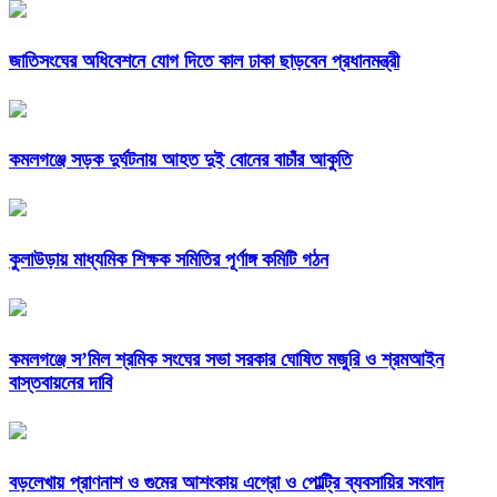
জাতিসংঘের অধিবেশনে যোগ দিতে কাল ঢাকা ছাড়বেন প্রধানমন্ত্রী
কমলগঞ্জে সড়ক দুর্ঘটনায় আহত দুই বোনের বাচাঁর আকুতি
কুলাউড়ায় মাধ্যমিক শিক্ষক সমিতির পূর্ণাঙ্গ কমিটি গঠন
কমলগঞ্জে স’মিল শ্রমিক সংঘের সভা সরকার ঘোষিত মজুরি ও শ্রমআইন
বাস্তবায়নের দাবি
বড়লেখায় প্রাণনাশ ও গুমের আশংকায় এগ্রো ও পোল্ট্রি ব্যবসায়ির সংবাদ