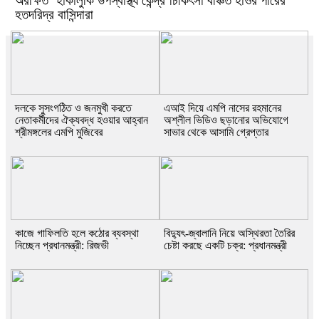
অরক্ষিত ‘হাকালুকি উপস্বাস্থ্য কেন্দ্র’চিকিৎসা বঞ্চিত হাওর পারের
হতদরিদ্র বাসিন্দারা
দলকে সুসংগঠিত ও জনমুখী করতে
এআই দিয়ে এমপি নাসের রহমানের
নেতাকর্মীদের ঐক্যবদ্ধ হওয়ার আহ্বান
অশ্লীল ভিডিও ছড়ানোর অভিযোগে
শ্রীমঙ্গলের এমপি মুজিবের
সাভার থেকে আসামি গ্রেপ্তার
কাজে গাফিলতি হলে কঠোর ব্যবস্থা
বিদ্যুৎ-জ্বালানি নিয়ে অস্থিরতা তৈরির
নিচ্ছেন প্রধানমন্ত্রী: রিজভী
চেষ্টা করছে একটি চক্র: প্রধানমন্ত্রী