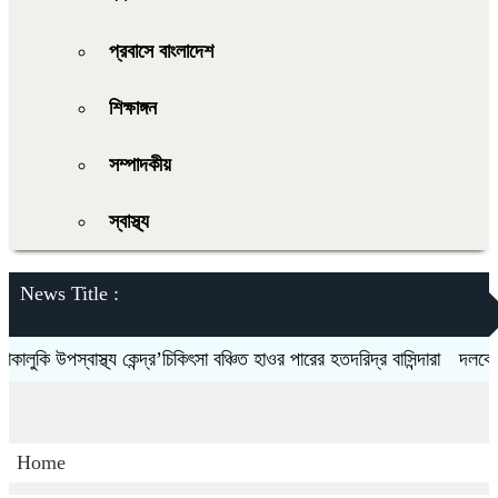
প্রবাসে বাংলাদেশ
শিক্ষাঙ্গন
সম্পাদকীয়
স্বাস্থ্য
News Title :
কি উপস্বাস্থ্য কেন্দ্র’চিকিৎসা বঞ্চিত হাওর পারের হতদরিদ্র বাসিন্দারা
দলকে সুসংগ
Home