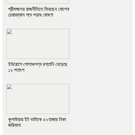
শ্রীমঙ্গলের রাজনীতিতে ফিরছেন যোশেফ দাশ গুপ্ত যশো:
চেয়ারম্যান পদে লড়ার ঘোষণা
ইউরোপে পোশাকপণ্য রপ্তানি বেড়েছে
১২ শতাংশ
কুলাউড়ায় ইট ভাটাকে ৫০হাজার টাকা
জরিমানা