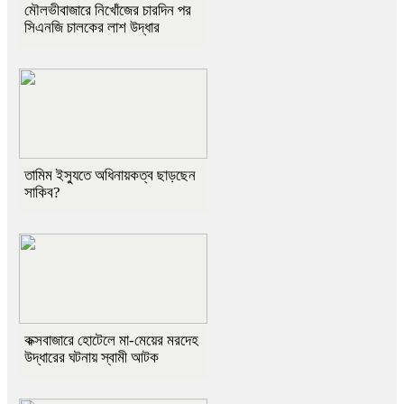
মৌলভীবাজারে নিখোঁজের চারদিন পর
সিএনজি চালকের লাশ উদ্ধার
তামিম ইস্যুতে অধিনায়কত্ব ছাড়ছেন
সাকিব?
কক্সবাজারে হোটেলে মা-মেয়ের মরদেহ
উদ্ধারের ঘটনায় স্বামী আটক