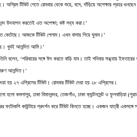
। অগ্রিম টিকিট পেতে রোববার থেকে শুয়ে, বসে, দাঁড়িয়ে অপেক্ষার প্রহর গুন
নন্দ উদযাপন করতেই এত অপেক্ষা; কষ্ট সহ্য করা।’
 রাত কেটেছে। আজকে টিকিট পেলাম। এখন বাসায় গিয়ে ঘুমাব।’
গছে। খুবই আনন্দিত আমি।’
ন। তিনি বলেন, ‘পরিবারের সঙ্গে ঈদ করতে বাড়ি যাব। তাই শনিবার সন্ধ্যায় ইফতার
রুণ আনন্দিত।’
 দেয়া হয় ২৭ এপ্রিলের টিকিট। রোববার টিকিট দেয়া হয় ২৮ এপ্রিলের।
নগুলো হলো কমলাপুর, ঢাকা বিমানবন্দর, তেজগাঁও, ঢাকা ক্যান্টনমেন্ট ও ফুলবাড়িয়া (প
র ফটোকপি কাউন্টারে প্রদর্শন করে টিকিট কিনতে হচ্ছে। একজন যাত্রী একসঙ্গে সর