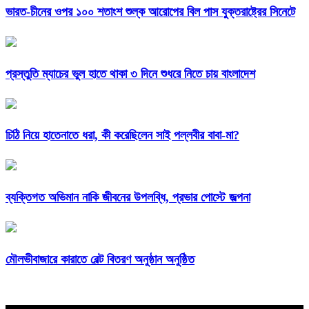
ভারত-চীনের ওপর ১০০ শতাংশ শুল্ক আরোপের বিল পাস যুক্তরাষ্ট্রের সিনেটে
প্রস্তুতি ম্যাচের ভুল হাতে থাকা ৩ দিনে শুধরে নিতে চায় বাংলাদেশ
চিঠি নিয়ে হাতেনাতে ধরা, কী করেছিলেন সাই পল্লবীর বাবা-মা?
ব্যক্তিগত অভিমান নাকি জীবনের উপলব্ধি, প্রভার পোস্টে জল্পনা
মৌলভীবাজারে কারাতে বেল্ট বিতরণ অনুষ্ঠান অনুষ্ঠিত