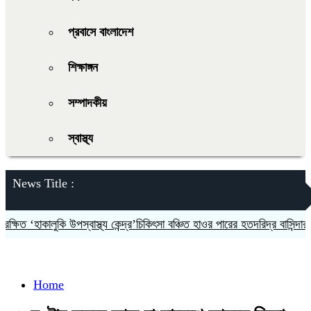
প্রবাসে বাংলাদেশ
শিক্ষাঙ্গন
সম্পাদকীয়
স্বাস্থ্য
News Title :
িত ‘হাকালুকি উপস্বাস্থ্য কেন্দ্র’চিকিৎসা বঞ্চিত হাওর পারের হতদরিদ্র বাসিন্দারা
দ
Home