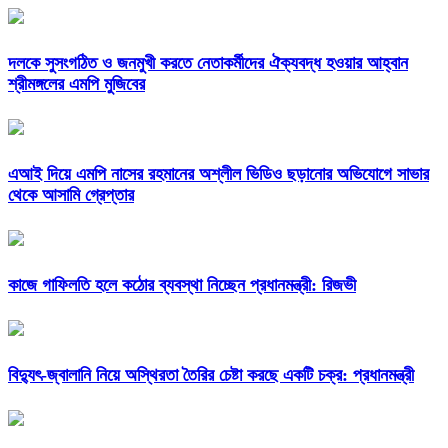
দলকে সুসংগঠিত ও জনমুখী করতে নেতাকর্মীদের ঐক্যবদ্ধ হওয়ার আহ্বান
শ্রীমঙ্গলের এমপি মুজিবের
এআই দিয়ে এমপি নাসের রহমানের অশ্লীল ভিডিও ছড়ানোর অভিযোগে সাভার
থেকে আসামি গ্রেপ্তার
কাজে গাফিলতি হলে কঠোর ব্যবস্থা নিচ্ছেন প্রধানমন্ত্রী: রিজভী
বিদ্যুৎ-জ্বালানি নিয়ে অস্থিরতা তৈরির চেষ্টা করছে একটি চক্র: প্রধানমন্ত্রী