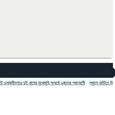
নীনগরে দুই বাসের মুখোমুখি সংঘর্ষে ৯জনের প্রাণহানী
স্কুলে ভর্তিতে দ্বিতীয়-ন