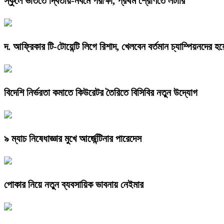
স্কুলে ভর্তিতে দ্বিতীয়-নবমে পরীক্ষা, প্রথম শ্রেণিতে লটারি
দ. আফ্রিকার টি-টোয়েন্টি লিগে রিশাদ, খেলবেন বর্তমান চ্যাম্পিয়নদের হয়
বিদেশি নির্ভরতা কমাতে কিউরেটর তৈরিতে বিসিবির নতুন উদ্যোগ
৯ ম্যাচ নিষেধাজ্ঞার মুখে আর্জেন্টিনার পারেদেস
পোকার নিয়ে নতুন ব্যবসায়িক ভাবনায় নেইমার