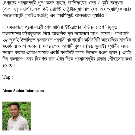
নেপালের প্রধানমন্ত্রী পুষ্প কমল দাহাল, জাতিসংঘের খাদ্য ও কৃষি সংস্থার
(এফএও) মহাপরিচালক কিউ দোঙ্গিউ ও ইন্টারন্যাশনাল ফান্ড অব অ্যাগ্রিকালচার
ডেভেলপমেন্ট (আইএফএডি) এর প্রেসিডেন্ট আলভারো ল্যারিও।
এ সফরকালে প্রধানমন্ত্রী শেখ হাসিনা ইউরোপের বিভিন্ন দেশে নিযুক্ত
বাংলাদেশের রাষ্ট্রদূতদের নিয়ে আঞ্চলিক দূত সম্মেলনে অংশ নেবেন। পাশাপাশি
২৫ জুলাই ইতালিতে বসবাসরত প্রবাসী বাংলাদেশি কমিউনিটি আয়োজিত নাগরিক
সংবর্ধনায় যোগ দেবেন। সফর শেষে আগামী বুধবার (২৬ জুলাই) স্থানীয় সময়
সকালে কাতার এয়ারওয়েজের একটি ফ্লাইটে ঢাকার উদ্দেশে রওনা হবেন। একই
দিন বাংলাদেশ সময় দিবাগত রাত ২টার দিকে প্রধানমন্ত্রীর ঢাকায় পৌঁছানোর কথা
রয়েছে।
Tag :
About Author Information