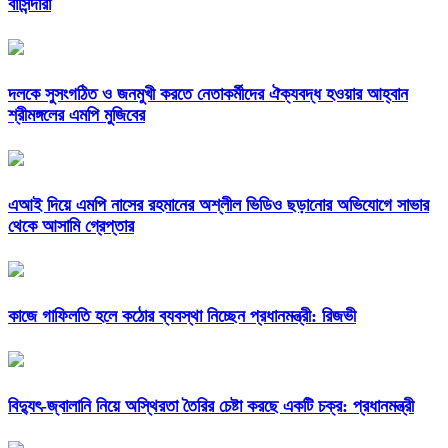
বাসিন্দারা
দলকে সুসংগঠিত ও জনমুখী করতে নেতাকর্মীদের ঐক্যবদ্ধ হওয়ার আহ্বান
শ্রীমঙ্গলের এমপি মুজিবের
এআই দিয়ে এমপি নাসের রহমানের অশ্লীল ভিডিও ছড়ানোর অভিযোগে সাভার
থেকে আসামি গ্রেপ্তার
কাজে গাফিলতি হলে কঠোর ব্যবস্থা নিচ্ছেন প্রধানমন্ত্রী: রিজভী
বিদ্যুৎ-জ্বালানি নিয়ে অস্থিরতা তৈরির চেষ্টা করছে একটি চক্র: প্রধানমন্ত্রী