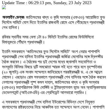
Update Time : 06:29:13 pm, Sunday, 23 July 2023
অনলাইন ডেস্ক:
জাতিসংঘের খাদ্য ও কৃষি সংস্থার (এফএও) আয়োজিত ফুড
সিস্টেম সামিটে যোগ দিতে ইতালির রাজধানী রোমে এসে পৌঁছেছেন প্রধানমন্ত্রী
শেখ হাসিনা।
রবিবার স্থানীয় সময় বেলা ১টা ৪০ মিনিটে ইতালির রোমের ফিউমিসিনো
বিমানবন্দরে পৌঁছান প্রধানমন্ত্রী।
ইতালি সফরকালে ‘জাতিসংঘের ফুড সিস্টেম সামিটে’ অংশ নেয়ার পাশাপাশি
প্রধানমন্ত্রী শেখ হাসিনা ইতালির প্রধানমন্ত্রী জর্জিয়া মেলোনির সঙ্গে দ্বিপক্ষীয়
বৈঠক করবেন। এ বৈঠকের পর দুই দেশের মধ্যে জ্বালানি সহযোগিতা ও
সংস্কৃতি বিনিময় বিষয়ে দুটি সমঝোতা স্মারক সই হতে পারে বলে বৃহস্পতিবার
(২০ জুলাই) এক সংবাদ সম্মেলনে জানিয়েছেন পররাষ্ট্রমন্ত্রী ড. এ কে আব্দুল
মোমেন। এছাড়াও রোম সফরকালে প্রধানমন্ত্রী শেখ হাসিনার সঙ্গে বৈঠক করবেন
নেপালের প্রধানমন্ত্রী পুষ্প কমল দাহাল, জাতিসংঘের খাদ্য ও কৃষি সংস্থার
(এফএও) মহাপরিচালক কিউ দোঙ্গিউ ও ইন্টারন্যাশনাল ফান্ড অব অ্যাগ্রিকালচার
ডেভেলপমেন্ট (আইএফএডি) এর প্রেসিডেন্ট আলভারো ল্যারিও।
এ সফরকালে প্রধানমন্ত্রী শেখ হাসিনা ইউরোপের বিভিন্ন দেশে নিযুক্ত
বাংলাদেশের রাষ্ট্রদূতদের নিয়ে আঞ্চলিক দূত সম্মেলনে অংশ নেবেন। পাশাপাশি