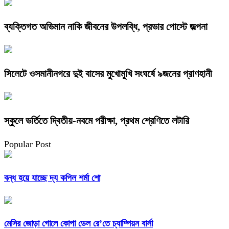
ব্যক্তিগত অভিমান নাকি জীবনের উপলব্ধি, প্রভার পোস্টে জল্পনা
সিলেটে ওসমানীনগরে দুই বাসের মুখোমুখি সংঘর্ষে ৯জনের প্রাণহানী
স্কুলে ভর্তিতে দ্বিতীয়-নবমে পরীক্ষা, প্রথম শ্রেণিতে লটারি
Popular Post
বন্ধ হয়ে যাচ্ছে দ্য কপিল শর্মা শো
মেসির জোড়া গোলে কোপা ডেল রে’তে চ্যাম্পিয়ন বার্সা