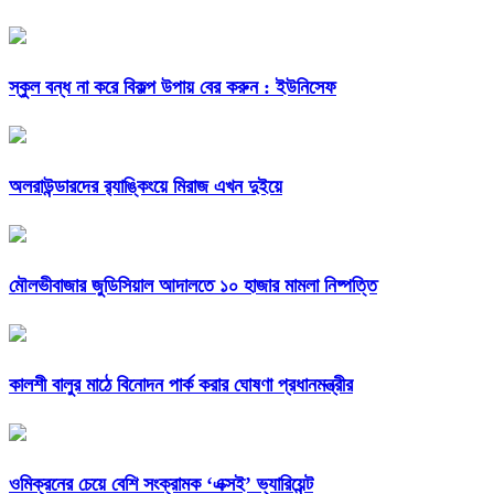
স্কুল বন্ধ না করে বিকল্প উপায় বের করুন : ইউনিসেফ
অলরাউন্ডারদের র‌্যাঙ্কিংয়ে মিরাজ এখন দুইয়ে
মৌলভীবাজার জুডিসিয়াল আদালতে ১০ হাজার মামলা নিষ্পত্তি
কালশী বালুর মাঠে বিনোদন পার্ক করার ঘোষণা প্রধানমন্ত্রীর
ওমিক্রনের চেয়ে বেশি সংক্রামক ‘এক্সই’ ভ্যারিয়েন্ট