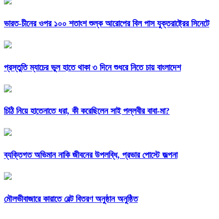
ভারত-চীনের ওপর ১০০ শতাংশ শুল্ক আরোপের বিল পাস যুক্তরাষ্ট্রের সিনেটে
প্রস্তুতি ম্যাচের ভুল হাতে থাকা ৩ দিনে শুধরে নিতে চায় বাংলাদেশ
চিঠি নিয়ে হাতেনাতে ধরা, কী করেছিলেন সাই পল্লবীর বাবা-মা?
ব্যক্তিগত অভিমান নাকি জীবনের উপলব্ধি, প্রভার পোস্টে জল্পনা
মৌলভীবাজারে কারাতে বেল্ট বিতরণ অনুষ্ঠান অনুষ্ঠিত