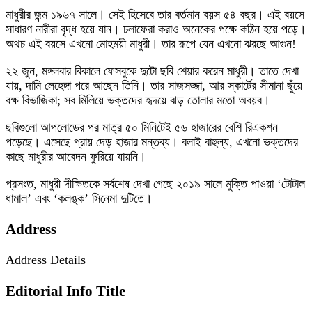
মাধুরীর জন্ম ১৯৬৭ সালে। সেই হিসেবে তার বর্তমান বয়স ৫৪ বছর। এই বয়সে
সাধারণ নারীরা বৃদ্ধ হয়ে যান। চলাফেরা করাও অনেকের পক্ষে কঠিন হয়ে পড়ে।
অথচ এই বয়সে এখনো মোহময়ী মাধুরী। তার রূপে যেন এখনো ঝরছে আগুন!
২২ জুন, মঙ্গলবার বিকালে ফেসবুকে দুটো ছবি শেয়ার করেন মাধুরী। তাতে দেখা
যায়, দামি লেহেঙ্গা পরে আছেন তিনি। তার সাজসজ্জা, আর স্কার্টের সীমানা ছুঁয়ে
বক্ষ বিভাজিকা; সব মিলিয়ে ভক্তদের হৃদয়ে ঝড় তোলার মতো অবয়ব।
ছবিগুলো আপলোডের পর মাত্র ৫০ মিনিটেই ৫৬ হাজারের বেশি রিএকশন
পড়েছে। এসেছে প্রায় দেড় হাজার মন্তব্য। বলাই বাহুল্য, এখনো ভক্তদের
কাছে মাধুরীর আবেদন ফুরিয়ে যায়নি।
প্রসংত, মাধুরী দীক্ষিতকে সর্বশেষ দেখা গেছে ২০১৯ সালে মুক্তি পাওয়া ‘টোটাল
ধামাল’ এবং ‘কলঙ্ক’ সিনেমা দুটিতে।
Address
Address Details
Editorial Info Title