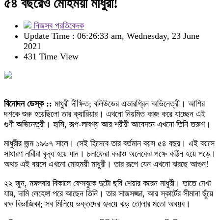
৫৪ বছরেও মোহময়ী মাধুরী!
নিজস্ব প্রতিবেদক
Update Time : 06:26:33 am, Wednesday, 23 June
2021
431 Time View
বিনোদন ডেস্ক ::
মাধুরী দীক্ষিত; বলিউডের এভারগ্রিন অভিনেত্রী। আশির
দশকে শুরু হয়েছিলো তার ক্যারিয়ার। এখনো নিয়মিত কাজ করে যাচ্ছেন এই
গুণী অভিনেত্রী। হাসি, রূপ-লাবণ্য আর শরীরী আবেদনে এখনো তিনি তরুণ।
মাধুরীর জন্ম ১৯৬৭ সালে। সেই হিসেবে তার বর্তমান বয়স ৫৪ বছর। এই বয়সে
সাধারণ নারীরা বৃদ্ধ হয়ে যান। চলাফেরা করাও অনেকের পক্ষে কঠিন হয়ে পড়ে।
অথচ এই বয়সে এখনো মোহময়ী মাধুরী। তার রূপে যেন এখনো ঝরছে আগুন!
২২ জুন, মঙ্গলবার বিকালে ফেসবুকে দুটো ছবি শেয়ার করেন মাধুরী। তাতে দেখা
যায়, দামি লেহেঙ্গা পরে আছেন তিনি। তার সাজসজ্জা, আর স্কার্টের সীমানা ছুঁয়ে
বক্ষ বিভাজিকা; সব মিলিয়ে ভক্তদের হৃদয়ে ঝড় তোলার মতো অবয়ব।