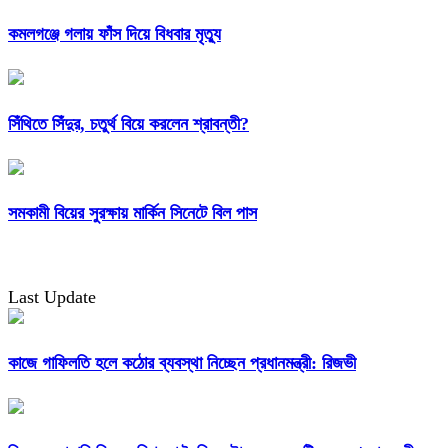
কমলগঞ্জে গলায় ফাঁস দিয়ে বিধবার মৃত্যু
সিঁথিতে সিঁদুর, চতুর্থ বিয়ে করলেন শ্রাবন্তী?
সমকামী বিয়ের সুরক্ষায় মার্কিন সিনেটে বিল পাস
Last Update
কাজে গাফিলতি হলে কঠোর ব্যবস্থা নিচ্ছেন প্রধানমন্ত্রী: রিজভী