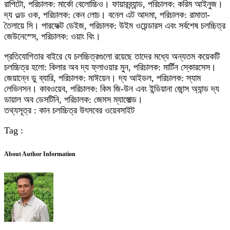
রাপিটো, পরিচালক: মার্কো বেলোচ্চিও। ফায়ারব্র্যান্ড, পরিচালক: করিম আইনুজ।
দ্য ওল্ড ওক, পরিচালক: কেন লোচ। বনেল এট আদমা, পরিচালক: রামাতা-
তৈলায়ে সি। পারফেক্ট ডেইজ, পরিচালক: উইম ওয়েন্ডারস এবং সর্বশেষ চলচ্চিত্র
জেউনেস্সে, পরিচালক: ওয়াং বিং।
প্রতিযোগিতার বাইরে যে চলচ্চিত্রগুলো রয়েছে তাদের মধ্যে অন্যতম কয়েকটি
চলচ্চিত্র হলো: কিলার অব দ্য ফ্লাওয়ার মুন, পরিচালক: মার্টিন স্কোরসেস।
জেয়ান্নে ডু ব্যারি, পরিচালক: মাঈয়েন। দ্য আইডল, পরিচালক: স্যাম
লেভিনসন। কাবওয়েব, পরিচালক: কিম জি-উন এবং ইন্ডিয়ানা জোন্স অ্যান্ড দ্য
ডায়াল অব ডেসটিনি, পরিচালক: জেমস ম্যাঙ্গোল্ড।
তথ্যসূত্র : কান চলচ্চিত্র উৎসবের ওয়েবসাইট
Tag :
About Author Information