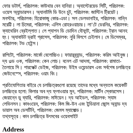
ফোর ডটার্স, পরিচালক: কাউথার বেন হানিয়া। অ্যাস্টেরয়েড সিটি, পরিচালক:
ওয়েস অ্যান্ডারসন। অ্যানাটমি ডি উনে চুট, পরিচালক: জাস্টিন ট্রিয়েট।
মনস্টার, পরিচালক: হিরোকাজু কোর-এডা। সল ডেলভানাইর, পরিচালক: নান্নি
মরেট্টি। লা চিমেরা, পরিচালক: এলিস রোহরওয়াচার। লা’টে ডেরনির, পরিচালক:
ক্যাথেরিন ব্রেইল্লাত। লে প্যাশন ডি ডোদিন বৌফান্ট, পরিচালক: ট্রান আনহ
হুং। অ্যাবাউট ড্রাই গ্রাসেস, পরিচালক: নুরি বিলগে চেইলান। মে ডিসেম্বর,
পরিচালক: টড হেইন্স।
রাপিটো, পরিচালক: মার্কো বেলোচ্চিও। ফায়ারব্র্যান্ড, পরিচালক: করিম আইনুজ।
দ্য ওল্ড ওক, পরিচালক: কেন লোচ। বনেল এট আদমা, পরিচালক: রামাতা-
তৈলায়ে সি। পারফেক্ট ডেইজ, পরিচালক: উইম ওয়েন্ডারস এবং সর্বশেষ চলচ্চিত্র
জেউনেস্সে, পরিচালক: ওয়াং বিং।
প্রতিযোগিতার বাইরে যে চলচ্চিত্রগুলো রয়েছে তাদের মধ্যে অন্যতম কয়েকটি
চলচ্চিত্র হলো: কিলার অব দ্য ফ্লাওয়ার মুন, পরিচালক: মার্টিন স্কোরসেস।
জেয়ান্নে ডু ব্যারি, পরিচালক: মাঈয়েন। দ্য আইডল, পরিচালক: স্যাম
লেভিনসন। কাবওয়েব, পরিচালক: কিম জি-উন এবং ইন্ডিয়ানা জোন্স অ্যান্ড দ্য
ডায়াল অব ডেসটিনি, পরিচালক: জেমস ম্যাঙ্গোল্ড।
তথ্যসূত্র : কান চলচ্চিত্র উৎসবের ওয়েবসাইট
Address