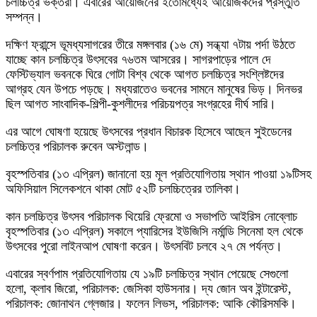
চলচ্চিত্র ভক্তরা। এবারের আয়োজনের ইতোমধ্যেই আয়োজকদের প্রস্তুতি
সম্পন্ন।
দক্ষিণ ফ্রান্সে ভূমধ্যসাগরের তীরে মঙ্গলবার (১৬ মে) সন্ধ্যা ৭টায় পর্দা উঠতে
যাচ্ছে কান চলচ্চিত্র উৎসবের ৭৬তম আসরের। সাগরপাড়ের পালে দে
ফেস্টিভ্যাল ভবনকে ঘিরে গোটা বিশ্ব থেকে আগত চলচ্চিত্র সংশ্লিষ্টদের
আগ্রহ যেন উপচে পড়ছে। মধ্যরাতেও ভবনের সামনে মানুষের ভিড়। দিনভর
ছিল আগত সাংবাদিক-শিল্পী-কুশলীদের পরিচয়পত্র সংগ্রহের দীর্ঘ সারি।
এর আগে ঘোষণা হয়েছে উৎসবের প্রধান বিচারক হিসেবে আছেন সুইডেনের
চলচ্চিত্র পরিচালক রুবেন অস্টলান্ড।
বৃহস্পতিবার (১৩ এপ্রিল) জানানো হয় মূল প্রতিযোগিতায় স্থান পাওয়া ১৯টিসহ
অফিসিয়াল সিলেকশনে থাকা মোট ৫২টি চলচ্চিত্রের তালিকা।
কান চলচ্চিত্র উৎসব পরিচালক থিয়েরি ফ্রেমো ও সভাপতি আইরিস নোব্লোচ
বৃহস্পতিবার (১৩ এপ্রিল) সকালে প্যারিসের ইউজিসি নর্মান্ডি সিনেমা হল থেকে
উৎসবের পুরো লাইনআপ ঘোষণা করেন। উৎসবিট চলবে ২৭ মে পর্যন্ত।
এবারের স্বর্ণপাম প্রতিযোগিতায় যে ১৯টি চলচ্চিত্র স্থান পেয়েছে সেগুলো
হলো, ক্লাব জিরো, পরিচালক: জেসিকা হাউসনার। দ্য জোন অব ইন্টারেস্ট,
পরিচালক: জোনাথন গ্লেজার। ফলেন লিভস, পরিচালক: আকি কৌরিসমকি।