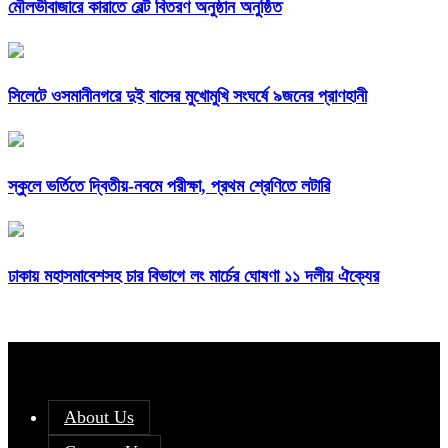
মৌলভীবাজারে কারাতে বেল্ট বিতরণ অনুষ্ঠান অনুষ্ঠিত
সিলেটে ওসমানীনগরে দুই বাসের মুখোমুখি সংঘর্ষে ৯জনের প্রাণহানী
স্কুলে ভর্তিতে দ্বিতীয়-নবমে পরীক্ষা, প্রথম শ্রেণিতে লটারি
ঢাকায় মহাসমাবেশসহ চার বিভাগে লং মার্চের ঘোষণা ১১ দলীয় ঐক্যের
About Us