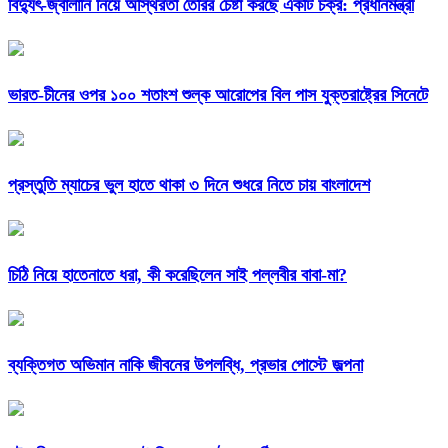
বিদ্যুৎ-জ্বালানি নিয়ে অস্থিরতা তৈরির চেষ্টা করছে একটি চক্র: প্রধানমন্ত্রী
ভারত-চীনের ওপর ১০০ শতাংশ শুল্ক আরোপের বিল পাস যুক্তরাষ্ট্রের সিনেটে
প্রস্তুতি ম্যাচের ভুল হাতে থাকা ৩ দিনে শুধরে নিতে চায় বাংলাদেশ
চিঠি নিয়ে হাতেনাতে ধরা, কী করেছিলেন সাই পল্লবীর বাবা-মা?
ব্যক্তিগত অভিমান নাকি জীবনের উপলব্ধি, প্রভার পোস্টে জল্পনা