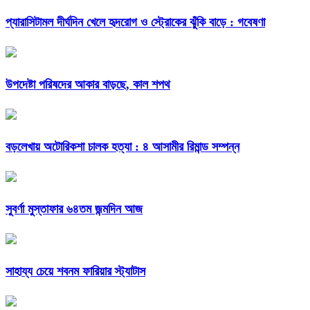
প্যারাসিটামল দীর্ঘদিন খেলে হৃদরোগ ও স্ট্রোকের ঝুঁকি বাড়ে : গবেষণা
উপদেষ্টা পরিষদের আকার বাড়ছে, কাল শপথ
বড়লেখায় অটোরিকশা চালক হত্যা : ৪ আসামীর রিমান্ড সম্পন্ন
সুবর্ণা মুস্তাফার ৬৪তম জন্মদিন আজ
সাহায্য চেয়ে শবনম ফারিয়ার স্ট্যাটাস