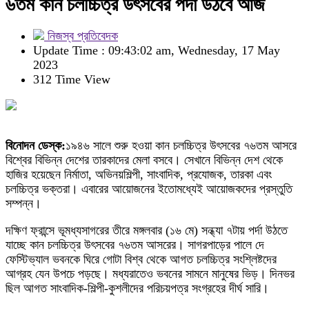
৬তম কান চলচ্চিত্র উৎসবের পর্দা উঠবে আজ
নিজস্ব প্রতিবেদক
Update Time : 09:43:02 am, Wednesday, 17 May
2023
312 Time View
বিনোদন ডেস্ক:
১৯৪৬ সালে শুরু হওয়া কান চলচ্চিত্র উৎসবের ৭৬তম আসরে
বিশ্বের বিভিন্ন দেশের তারকাদের মেলা বসবে। সেখানে বিভিন্ন দেশ থেকে
হাজির হয়েছেন নির্মাতা, অভিনয়শিল্পী, সাংবাদিক, প্রযোজক, তারকা এবং
চলচ্চিত্র ভক্তরা। এবারের আয়োজনের ইতোমধ্যেই আয়োজকদের প্রস্তুতি
সম্পন্ন।
দক্ষিণ ফ্রান্সে ভূমধ্যসাগরের তীরে মঙ্গলবার (১৬ মে) সন্ধ্যা ৭টায় পর্দা উঠতে
যাচ্ছে কান চলচ্চিত্র উৎসবের ৭৬তম আসরের। সাগরপাড়ের পালে দে
ফেস্টিভ্যাল ভবনকে ঘিরে গোটা বিশ্ব থেকে আগত চলচ্চিত্র সংশ্লিষ্টদের
আগ্রহ যেন উপচে পড়ছে। মধ্যরাতেও ভবনের সামনে মানুষের ভিড়। দিনভর
ছিল আগত সাংবাদিক-শিল্পী-কুশলীদের পরিচয়পত্র সংগ্রহের দীর্ঘ সারি।