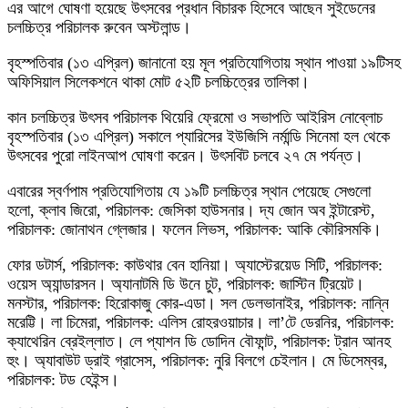
এর আগে ঘোষণা হয়েছে উৎসবের প্রধান বিচারক হিসেবে আছেন সুইডেনের
চলচ্চিত্র পরিচালক রুবেন অস্টলান্ড।
বৃহস্পতিবার (১৩ এপ্রিল) জানানো হয় মূল প্রতিযোগিতায় স্থান পাওয়া ১৯টিসহ
অফিসিয়াল সিলেকশনে থাকা মোট ৫২টি চলচ্চিত্রের তালিকা।
কান চলচ্চিত্র উৎসব পরিচালক থিয়েরি ফ্রেমো ও সভাপতি আইরিস নোব্লোচ
বৃহস্পতিবার (১৩ এপ্রিল) সকালে প্যারিসের ইউজিসি নর্মান্ডি সিনেমা হল থেকে
উৎসবের পুরো লাইনআপ ঘোষণা করেন। উৎসবিট চলবে ২৭ মে পর্যন্ত।
এবারের স্বর্ণপাম প্রতিযোগিতায় যে ১৯টি চলচ্চিত্র স্থান পেয়েছে সেগুলো
হলো, ক্লাব জিরো, পরিচালক: জেসিকা হাউসনার। দ্য জোন অব ইন্টারেস্ট,
পরিচালক: জোনাথন গ্লেজার। ফলেন লিভস, পরিচালক: আকি কৌরিসমকি।
ফোর ডটার্স, পরিচালক: কাউথার বেন হানিয়া। অ্যাস্টেরয়েড সিটি, পরিচালক:
ওয়েস অ্যান্ডারসন। অ্যানাটমি ডি উনে চুট, পরিচালক: জাস্টিন ট্রিয়েট।
মনস্টার, পরিচালক: হিরোকাজু কোর-এডা। সল ডেলভানাইর, পরিচালক: নান্নি
মরেট্টি। লা চিমেরা, পরিচালক: এলিস রোহরওয়াচার। লা’টে ডেরনির, পরিচালক:
ক্যাথেরিন ব্রেইল্লাত। লে প্যাশন ডি ডোদিন বৌফান্ট, পরিচালক: ট্রান আনহ
হুং। অ্যাবাউট ড্রাই গ্রাসেস, পরিচালক: নুরি বিলগে চেইলান। মে ডিসেম্বর,
পরিচালক: টড হেইন্স।