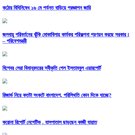
কঠোর বিধিনিষেধ ১৬ মে পর্যন্ত বাড়িয়ে প্রজ্ঞাপন জারি
জলবায়ু পরিবর্তনের ঝুঁকি মোকাবিলায় কার্যকর পরিকল্পনা প্রণয়ন করছে সরকার।
– পরিবেশমন্ত্রী
বিশ্বের সেরা বিমানবন্দরের স্বীকৃতি পেল ইস্তাম্বুল এয়ারপোর্ট
রিজার্ভ নিয়ে কতটা সংকটে বাংলাদেশ, পরিস্থিতি কোন দিকে যাচ্ছে?
করোনা রিপোর্ট নেগেটিভ , হাসপাতাল ছাড়ছেন কাজী হায়াত