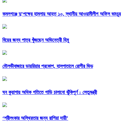
কমলগঞ্জে দু’পক্ষের হামলায় আহত ১০, স্থানীয় আওয়ামীলীগ অফিস ভাংচুর
বিয়ের জন্য পাত্র খুঁজছেন অভিনেত্রী হিমু
মৌলভীবাজারে ডায়রিয়ার প্রকোপ, হাসপাতালে রোগীর ভিড়
ঘন কুয়াশায় অধিক গতিতে গাড়ি চালানো ঝুঁকিপূর্ণ : সেতুমন্ত্রী
‘শ্রীলংকার অস্থিরতার জন্য রাশিয়া দায়ী’