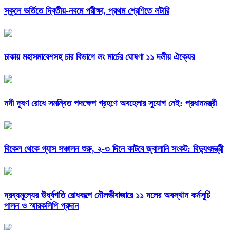
স্কুলে ভর্তিতে দ্বিতীয়-নবমে পরীক্ষা, প্রথম শ্রেণিতে লটারি
ঢাকায় মহাসমাবেশসহ চার বিভাগে লং মার্চের ঘোষণা ১১ দলীয় ঐক্যের
নদী দূষণ রোধে সমন্বিত পদক্ষেপ গ্রহণে অবহেলার সুযোগ নেই: প্রধানমন্ত্রী
বিকেল থেকে গ্যাস সঞ্চালন শুরু, ২-৩ দিনে কাটবে জ্বালানি সংকট: বিদ্যুৎমন্ত্রী
দ্রব্যমূল্যের ঊর্ধ্বগতি রোধকল্পে মৌলভীবাজারে ১১ দলের অবস্থান কর্মসূচি
পালন ও স্মারকলিপি প্রদান