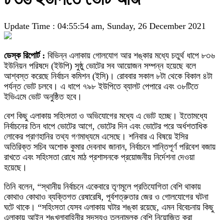
Update Time : 04:55:54 am, Sunday, 26 December 2021
ডেস্ক রিপোর্ট :
বিভিন্ন এলাকায় গোলযোগ আর শঙ্কার মধ্যে চতুর্থ ধাপে ৮৩৬
ইউনিয়ন পরিষদে (ইউপি) সুষ্ঠু ভোটের সব আয়োজন সম্পন্ন হয়েছে বলে
আশ্বস্ত করেছে নির্বাচন কমিশন (ইসি)। রোববার সকাল ৮টা থেকে বিকাল ৪টা
পর্যন্ত ভোট চলবে। এ ধাপে ৭৯৮ ইউপিতে ব্যালট পেপারে এবং ৩৮টিতে
ইভিএমে ভোট অনুষ্ঠিত হবে।
বেশ কিছু এলাকায় সহিংসতা ও অভিযোগের মধ্যে এ ভোট হচ্ছে। ইতোমধ্যে
নির্বাচনের তিন ধাপে ভোটের আগে, ভোটের দিন এবং ভোটের পরে অর্ধশতাধিক
লোকের প্রাণহানির তথ্য গণমাধ্যমে এসেছে। শনিবার এ বিষয়ে ইসির
অতিরিক্ত সচিব অশোক কুমার দেবনাথ জানান, নির্বাচনে শান্তিপূর্ণ পরিবেশ বজায়
রাখতে এবং সহিংসতা রোধে মাঠ প্রশাসনকে প্রয়োজনীয় নির্দেশনা দেওয়া
হয়েছে।
তিনি বলেন, “স্থানীয় নির্বাচনে একেবারে তৃণমূলে প্রতিযোগিতা বেশি থাকায়
কোথাও কোথাও ব্যক্তিগত রেষারেষি, পূর্বশত্রুতার জের ও গোলযোগের ঘটনা
ঘটে থাকে। “সহিংসতা যেসব এলাকায় ঘটার শঙ্কা রয়েছে, এমন বিবেচনায় কিছু
এলাকায় আইন শৃঙ্খলাবাহিনীর সদস্যও তুলনামুলক বেশি নিয়োজিত করা