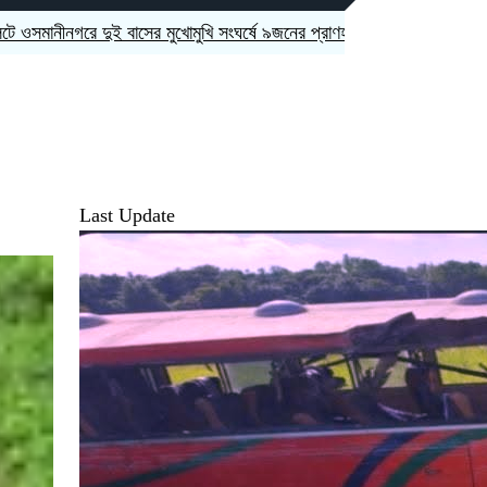
দুই বাসের মুখোমুখি সংঘর্ষে ৯জনের প্রাণহানী
স্কুলে ভর্তিতে দ্বিতীয়-নবমে পরী
Last Update