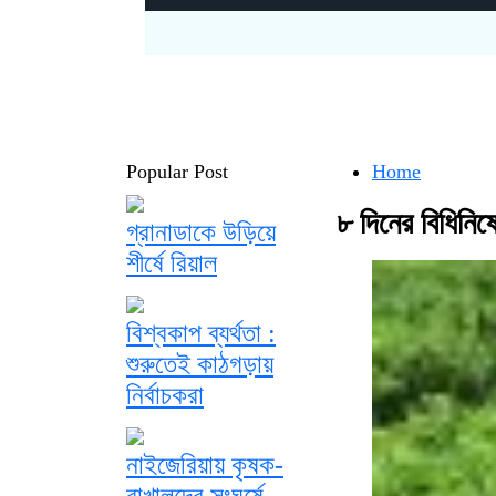
Popular Post
Home
৮ দিনের বিধিনিষে
গ্রানাডাকে উড়িয়ে
শীর্ষে রিয়াল
বিশ্বকাপ ব্যর্থতা :
শুরুতেই কাঠগড়ায়
নির্বাচকরা
নাইজেরিয়ায় কৃষক-