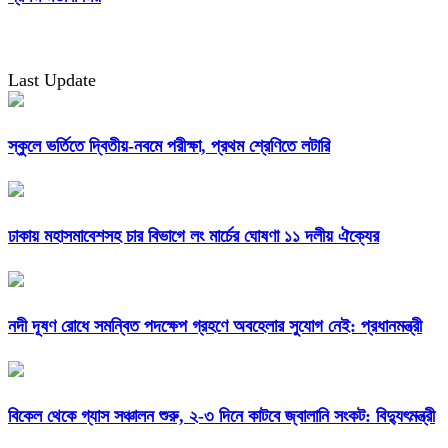
Last Update
স্কুলে ভর্তিতে দ্বিতীয়-নবমে পরীক্ষা, প্রথম শ্রেণিতে লটারি
ঢাকায় মহাসমাবেশসহ চার বিভাগে লং মার্চের ঘোষণা ১১ দলীয় ঐক্যের
নদী দূষণ রোধে সমন্বিত পদক্ষেপ গ্রহণে অবহেলার সুযোগ নেই: প্রধানমন্ত্রী
বিকেল থেকে গ্যাস সঞ্চালন শুরু, ২-৩ দিনে কাটবে জ্বালানি সংকট: বিদ্যুৎমন্ত্রী