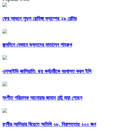
ফের আগুনে পুড়ল রোহিঙ্গা ক্যাম্পের ২৯ শেল্টার
জন্মদিনে যেভাবে ভক্তদের মাতালেন শাহরুখ
এনআইডি জালিয়াতি: ছয় কর্মচারীকে বরখাস্ত করল ইসি
সংগীত পরিচালক আনোয়ার জাহান নান্টু মারা গেছেন
রণবীর-আলিয়ার বিয়েতে অতিথি ২৮, নিরাপত্তায় ২০০ জন