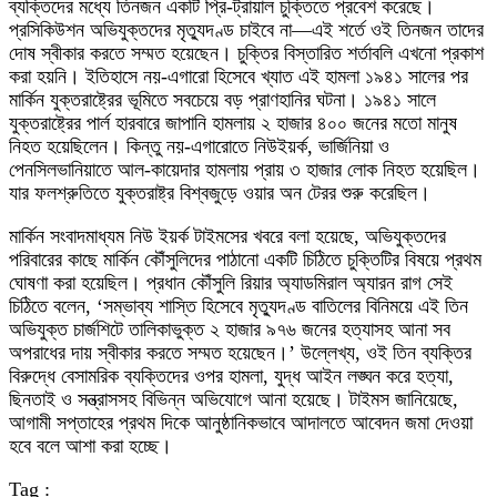
ব্যক্তিদের মধ্যে তিনজন একটি প্রি-ট্রায়াল চুক্তিতে প্রবেশ করেছে।
প্রসিকিউশন অভিযুক্তদের মৃত্যুদণ্ড চাইবে না—এই শর্তে ওই তিনজন তাদের
দোষ স্বীকার করতে সম্মত হয়েছেন। চুক্তির বিস্তারিত শর্তাবলি এখনো প্রকাশ
করা হয়নি। ইতিহাসে নয়-এগারো হিসেবে খ্যাত এই হামলা ১৯৪১ সালের পর
মার্কিন যুক্তরাষ্ট্রের ভূমিতে সবচেয়ে বড় প্রাণহানির ঘটনা। ১৯৪১ সালে
যুক্তরাষ্ট্রের পার্ল হারবারে জাপানি হামলায় ২ হাজার ৪০০ জনের মতো মানুষ
নিহত হয়েছিলেন। কিন্তু নয়-এগারোতে নিউইয়র্ক, ভার্জিনিয়া ও
পেনসিলভানিয়াতে আল-কায়েদার হামলায় প্রায় ৩ হাজার লোক নিহত হয়েছিল।
যার ফলশ্রুতিতে যুক্তরাষ্ট্র বিশ্বজুড়ে ওয়ার অন টেরর শুরু করেছিল।
মার্কিন সংবাদমাধ্যম নিউ ইয়র্ক টাইমসের খবরে বলা হয়েছে, অভিযুক্তদের
পরিবারের কাছে মার্কিন কৌঁসুলিদের পাঠানো একটি চিঠিতে চুক্তিটির বিষয়ে প্রথম
ঘোষণা করা হয়েছিল। প্রধান কৌঁসুলি রিয়ার অ্যাডমিরাল অ্যারন রাগ সেই
চিঠিতে বলেন, ‘সম্ভাব্য শাস্তি হিসেবে মৃত্যুদণ্ড বাতিলের বিনিময়ে এই তিন
অভিযুক্ত চার্জশিটে তালিকাভুক্ত ২ হাজার ৯৭৬ জনের হত্যাসহ আনা সব
অপরাধের দায় স্বীকার করতে সম্মত হয়েছেন।’ উল্লেখ্য, ওই তিন ব্যক্তির
বিরুদ্ধে বেসামরিক ব্যক্তিদের ওপর হামলা, যুদ্ধ আইন লঙ্ঘন করে হত্যা,
ছিনতাই ও সন্ত্রাসসহ বিভিন্ন অভিযোগে আনা হয়েছে। টাইমস জানিয়েছে,
আগামী সপ্তাহের প্রথম দিকে আনুষ্ঠানিকভাবে আদালতে আবেদন জমা দেওয়া
হবে বলে আশা করা হচ্ছে।
Tag :