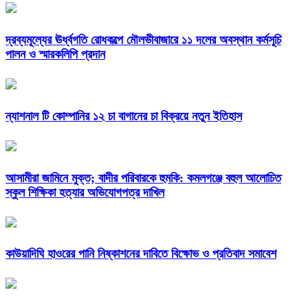
দ্রব্যমূল্যের ঊর্ধ্বগতি রোধকল্পে মৌলভীবাজারে ১১ দলের অবস্থান কর্মসূচি
পালন ও স্মারকলিপি প্রদান
ন্যাশনাল টি কোম্পানির ১২ চা বাগানের চা বিক্রয়ে নতুন ইতিহাস
আসামীরা জামিনে মুক্ত; বাদীর পরিবারকে হুমকি: কমলগঞ্জে বহুল আলোচিত
স্কুল শিক্ষিকা হত্যার অভিযোগপত্র দাখিল
কাউয়াদিঘি হাওরের পানি নিষ্কাশনের দাবিতে বিক্ষোভ ও প্রতিবাদ সমাবেশ