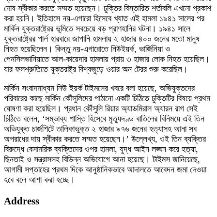
দোষ স্বীকার করতে সম্মত হয়েছেন। চুক্তির বিস্তারিত শর্তাবলি এখনো প্রকাশ
করা হয়নি। ইতিহাসে নয়-এগারো হিসেবে খ্যাত এই হামলা ১৯৪১ সালের পর
মার্কিন যুক্তরাষ্ট্রের ভূমিতে সবচেয়ে বড় প্রাণহানির ঘটনা। ১৯৪১ সালে
যুক্তরাষ্ট্রের পার্ল হারবারে জাপানি হামলায় ২ হাজার ৪০০ জনের মতো মানুষ
নিহত হয়েছিলেন। কিন্তু নয়-এগারোতে নিউইয়র্ক, ভার্জিনিয়া ও
পেনসিলভানিয়াতে আল-কায়েদার হামলায় প্রায় ৩ হাজার লোক নিহত হয়েছিল।
যার ফলশ্রুতিতে যুক্তরাষ্ট্র বিশ্বজুড়ে ওয়ার অন টেরর শুরু করেছিল।
মার্কিন সংবাদমাধ্যম নিউ ইয়র্ক টাইমসের খবরে বলা হয়েছে, অভিযুক্তদের
পরিবারের কাছে মার্কিন কৌঁসুলিদের পাঠানো একটি চিঠিতে চুক্তিটির বিষয়ে প্রথম
ঘোষণা করা হয়েছিল। প্রধান কৌঁসুলি রিয়ার অ্যাডমিরাল অ্যারন রাগ সেই
চিঠিতে বলেন, ‘সম্ভাব্য শাস্তি হিসেবে মৃত্যুদণ্ড বাতিলের বিনিময়ে এই তিন
অভিযুক্ত চার্জশিটে তালিকাভুক্ত ২ হাজার ৯৭৬ জনের হত্যাসহ আনা সব
অপরাধের দায় স্বীকার করতে সম্মত হয়েছেন।’ উল্লেখ্য, ওই তিন ব্যক্তির
বিরুদ্ধে বেসামরিক ব্যক্তিদের ওপর হামলা, যুদ্ধ আইন লঙ্ঘন করে হত্যা,
ছিনতাই ও সন্ত্রাসসহ বিভিন্ন অভিযোগে আনা হয়েছে। টাইমস জানিয়েছে,
আগামী সপ্তাহের প্রথম দিকে আনুষ্ঠানিকভাবে আদালতে আবেদন জমা দেওয়া
হবে বলে আশা করা হচ্ছে।
Address