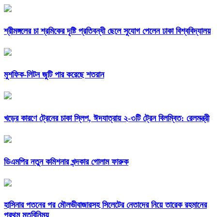
শ্রীমঙ্গলের চা শ্রমিকের দৃষ্টি প্রতিবন্ধী ছেলে সুযোগ পেলেন ঢাকা বিশ্ববিদ্যালয়
মুশফিক-লিটন জুটি পার করেছে শতরান
খড়ের কারণে ট্রেনের চাকা স্লিপ, ঈদযাত্রায় ২-৩টি ট্রেন বিলম্বিত: রেলমন্ত্রী
ডিএমপির নতুন কমিশনার খন্দকার গোলাম ফারুক
হাসিনার পতনের পর মৌলভীবাজারসহ সিলেটের নেতাদের নিয়ে তারেক রহমানের
প্রথম মতবিনিময়