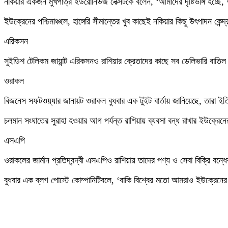
নকিয়ার একজন মুখপাত্র ইউরোনিউজ নেক্সটকে বলেন, ‘আমাদের দৃষ্টিভঙ্গি হচ্ছে
ইউক্রেনের পশ্চিমাঞ্চলে, হাঙ্গেরি সীমান্তের খুব কাছেই নকিয়ার কিছু উৎপাদন কেন্
এরিকসন
সুইডিশ টেলিকম জায়ান্ট এরিকসনও রাশিয়ার ক্রেতাদের কাছে সব ডেলিভারি বাতিল ক
ওরাকল
বিজনেস সফটওয়্যার জানায়ট ওরাকল বুধবার এক টুইট বার্তায় জানিয়েছে, তারা ইতি
চলমান সংঘাতের সুরাহা হওয়ার আগ পর্যন্ত রাশিয়ায় ব্যবসা বন্ধ রাখার ইউক্রেনে
এসএপি
ওরাকলের জার্মান প্রতিদ্বন্দ্বী এসএপিও রাশিয়ায় তাদের পণ্য ও সেবা বিক্রি বন্
বুধবার এক ব্লগ পোস্টে কোম্পানিটিবলে, ‘বাকি বিশ্বের মতো আমরাও ইউক্রেনের যুদ