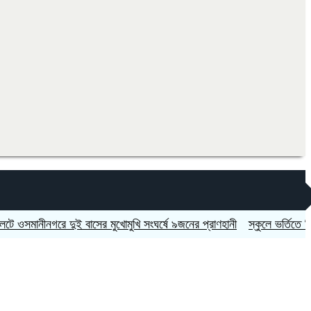
নীনগরে দুই বাসের মুখোমুখি সংঘর্ষে ৯জনের প্রাণহানী
স্কুলে ভর্তিতে দ্বিতীয়-ন