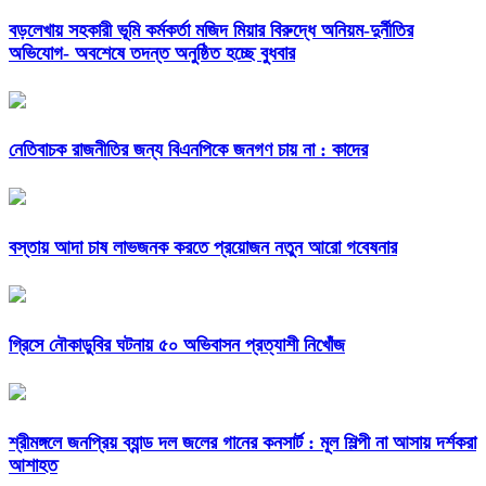
বড়লেখায় সহকারী ভূমি কর্মকর্তা মজিদ মিয়ার বিরুদ্ধে অনিয়ম-দুর্নীতির
অভিযোগ- অবশেষে তদন্ত অনুষ্ঠিত হচ্ছে বুধবার
নেতিবাচক রাজনীতির জন্য বিএনপিকে জনগণ চায় না : কাদের
বস্তায় আদা চাষ লাভজনক করতে প্রয়োজন নতুন আরো গবেষনার
গ্রিসে নৌকাডুবির ঘটনায় ৫০ অভিবাসন প্রত্যাশী নিখোঁজ
শ্রীমঙ্গলে জনপ্রিয় ব্যান্ড দল জলের গানের কনসার্ট : মূল শিল্পী না আসায় দর্শকরা
আশাহত