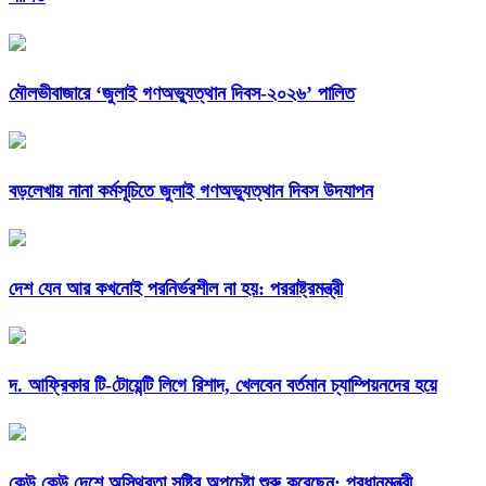
মৌলভীবাজারে ‘জুলাই গণঅভ্যুত্থান দিবস-২০২৬’ পালিত
বড়লেখায় নানা কর্মসূচিতে জুলাই গণঅভ্যুত্থান দিবস উদযাপন
দেশ যেন আর কখনোই পরনির্ভরশীল না হয়: পররাষ্ট্রমন্ত্রী
দ. আফ্রিকার টি-টোয়েন্টি লিগে রিশাদ, খেলবেন বর্তমান চ্যাম্পিয়নদের হয়ে
কেউ কেউ দেশে অস্থিরতা সৃষ্টির অপচেষ্টা শুরু করেছেন: প্রধানমন্ত্রী