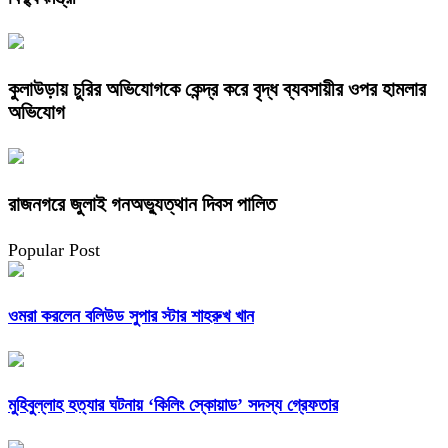
কুলাউড়ায় চুরির অভিযোগকে কেন্দ্র করে বৃদ্ধ ব্যবসায়ীর ওপর হামলার
অভিযোগ
রাজনগরে জুলাই গনঅভ্যুত্থান দিবস পালিত
Popular Post
ওমরা করলেন বলিউড সুপার স্টার শাহরুখ খান
মুহিবুল্লাহ হত্যার ঘটনায় ‘কিলিং স্কোয়াড’ সদস্য গ্রেফতার