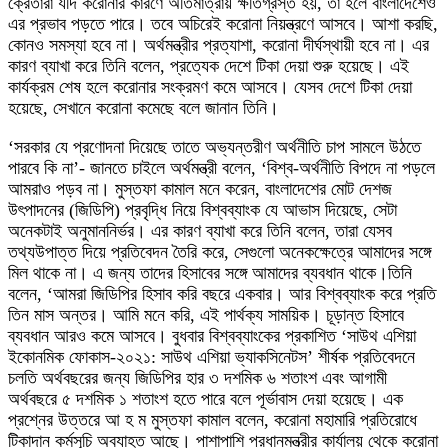
ক্রেতারা যদি করোনার কারণে অতিমাত্রায় ক্ষতিগ্রস্ত হয়, তা হলে বাংলাদেশেও
এর প্রভাব পড়তে পারে। তবে অচিরেই করোনা নিয়ন্ত্রণে আসবে। আশা করছি,
কোনও সমস্যা হবে না। অর্থমন্ত্রীর প্রত্যাশা, করোনা দীর্ঘস্থায়ী হবে না। এর
কারণ ব্যাখা করে তিনি বলেন, প্রত্যেক দেশে টিকা দেয়া শুরু হয়েছে। এই
কার্যক্রম শেষ হলে করোনার সংক্রমণ কমে আসবে। যেসব দেশে টিকা দেয়া
হয়েছে, সেখানে করোনা কমেছে বলে জানান তিনি।
‘সরকার যে প্রণোদনা দিয়েছে তাতে অভ্যন্তরীণ অর্থনীতি চাপ সামলে উঠতে
পারবে কি না’- জানতে চাইলে অর্থমন্ত্রী বলেন, ‘বিশ্ব-অর্থনীতি বিপদে না পড়লে
আমরাও পড়ব না। মুস্তফা কামাল মনে করেন, বাংলাদেশের মোট দেশজ
উৎপাদনের (জিডিপি) প্রবৃদ্ধি নিয়ে বিশ্বব্যাংক যে আভাস দিয়েছে, সেটা
অনেকটাই অনুমাননির্ভর। এর কারণ ব্যাখা করে তিনি বলেন, তারা যেসব
তথ্যউপাত্ত দিয়ে প্রতিবেদন তৈরি করে, সেগুলো অনেকক্ষেত্রে আমাদের সঙ্গে
মিল থাকে না। এ জন্য তাদের হিসাবের সঙ্গে আমাদের ব্যবধান থাকে।তিনি
বলেন, ‘আমরা জিডিপির হিসাব করি বছরে একবার। আর বিশ্বব্যাংক করে প্রতি
তিন মাস অন্তর। আমি মনে করি, এই পার্থক্য সাময়িক। চূড়ান্ত হিসাবে
ব্যবধান আরও কমে আসবে। বুধবার বিশ্বব্যাংকের প্রকাশিত ‘সাউথ এশিয়া
ইকোনমিক ফোকাস-২০২১: সাউথ এশিয়া ভ্যাকসিনেটস’ শীর্ষক প্রতিবেদনে
চলতি অর্থবছরের জন্য জিডিপির হার ৩ দশমিক ৬ শতাংশ এবং আগামী
অর্থবছরে ৫ দশমিক ১ শতাংশ হতে পারে বলে পূর্ভাবাস দেয়া হয়েছে। এক
প্রশ্নের উত্তরে আ হ ম মুস্তফা কামাল বলেন, করোনা মহামারি প্রতিরোধে
টিকাদান কর্মসূচি অব্যাহত আছে। পাশাপাশি প্রধানমন্ত্রীর কার্যালয় থেকে করোনা