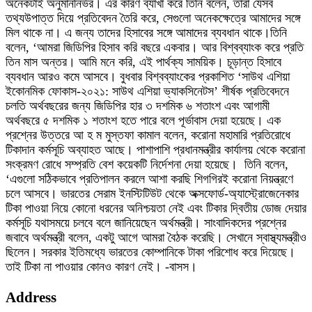
অনেকটাই অনুমাননির্ভর। এর কারণ ব্যাখা করে তিনি বলেন, তারা যেসব
তথ্যউপাত্ত দিয়ে প্রতিবেদন তৈরি করে, সেগুলো অনেকক্ষেত্রে আমাদের সঙ্গে
মিল থাকে না। এ জন্য তাদের হিসাবের সঙ্গে আমাদের ব্যবধান থাকে।তিনি
বলেন, ‘আমরা জিডিপির হিসাব করি বছরে একবার। আর বিশ্বব্যাংক করে প্রতি
তিন মাস অন্তর। আমি মনে করি, এই পার্থক্য সাময়িক। চূড়ান্ত হিসাবে
ব্যবধান আরও কমে আসবে। বুধবার বিশ্বব্যাংকের প্রকাশিত ‘সাউথ এশিয়া
ইকোনমিক ফোকাস-২০২১: সাউথ এশিয়া ভ্যাকসিনেটস’ শীর্ষক প্রতিবেদনে
চলতি অর্থবছরের জন্য জিডিপির হার ৩ দশমিক ৬ শতাংশ এবং আগামী
অর্থবছরে ৫ দশমিক ১ শতাংশ হতে পারে বলে পূর্ভাবাস দেয়া হয়েছে। এক
প্রশ্নের উত্তরে আ হ ম মুস্তফা কামাল বলেন, করোনা মহামারি প্রতিরোধে
টিকাদান কর্মসূচি অব্যাহত আছে। পাশাপাশি প্রধানমন্ত্রীর কার্যালয় থেকে করোনা
সংক্রমণ রোধে সম্প্রতি বেশ কয়েকটি নির্দেশনা দেয়া হয়েছে। তিনি বলেন,
‘এগুলো সঠিকভাবে প্রতিপালন করলে আশা করছি শিগগিরই করোনা নিয়ন্ত্রণে
চলে আসবে। ভারতের সেরাম ইনস্টিটিউট থেকে অক্সফোর্ড-অ্যাস্ট্রোজেনেকার
টিকা পাওয়া নিয়ে কোনো ধরনের অনিশ্চয়তা নেই এবং টিকার দ্বিতীয় ডোজ দেয়ার
কর্মসূচি যথাসময়ে চলবে বলে জানিয়েছেন অর্থমন্ত্রী। সাংবাদিকদের প্রশ্নের
জবাবে অর্থমন্ত্রী বলেন, একটু আগে আমরা বৈঠক করেছি। সেখানে স্বাস্থ্যমন্ত্রীও
ছিলেন। সরকার ইতিমধ্যে ভারতের কোম্পানিকে টাকা পরিশোধ করে দিয়েছে।
তাই টিকা না পাওয়ার কোনও কারণ নেই। -বাসস।
Address