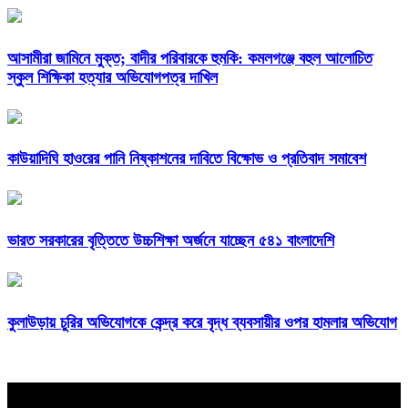
আসামীরা জামিনে মুক্ত; বাদীর পরিবারকে হুমকি: কমলগঞ্জে বহুল আলোচিত
স্কুল শিক্ষিকা হত্যার অভিযোগপত্র দাখিল
কাউয়াদিঘি হাওরের পানি নিষ্কাশনের দাবিতে বিক্ষোভ ও প্রতিবাদ সমাবেশ
ভারত সরকারের বৃত্তিতে উচ্চশিক্ষা অর্জনে যাচ্ছেন ৫৪১ বাংলাদেশি
কুলাউড়ায় চুরির অভিযোগকে কেন্দ্র করে বৃদ্ধ ব্যবসায়ীর ওপর হামলার অভিযোগ