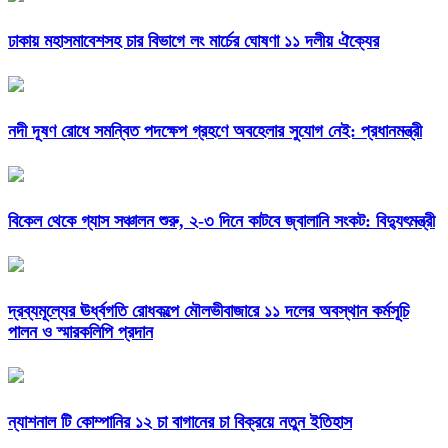
ঢাকায় মহাসমাবেশসহ চার বিভাগে লং মার্চের ঘোষণা ১১ দলীয় ঐক্যের
নদী দূষণ রোধে সমন্বিত পদক্ষেপ গ্রহণে অবহেলার সুযোগ নেই: প্রধানমন্ত্রী
বিকেল থেকে গ্যাস সঞ্চালন শুরু, ২-৩ দিনে কাটবে জ্বালানি সংকট: বিদ্যুৎমন্ত্রী
দ্রব্যমূল্যের ঊর্ধ্বগতি রোধকল্পে মৌলভীবাজারে ১১ দলের অবস্থান কর্মসূচি
পালন ও স্মারকলিপি প্রদান
ন্যাশনাল টি কোম্পানির ১২ চা বাগানের চা বিক্রয়ে নতুন ইতিহাস